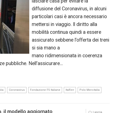
lasciare casa per evitare la
diffusione del Coronavirus, in alcuni
particolari casi è ancora necessario
mettersi in viaggio. Il diritto alla
mobilità continua quindi a essere
assicurato sebbene l’offerta dei treni
si sia mano a
mano ridimensionata in coerenza
nze pubbliche. Nell’assicurare…
,
,
,
,
,
lia
Coronavirus
Fondazione FS Italiane
Italferr
Polo Mercitalia
o, il modello aggiornato
Lascia