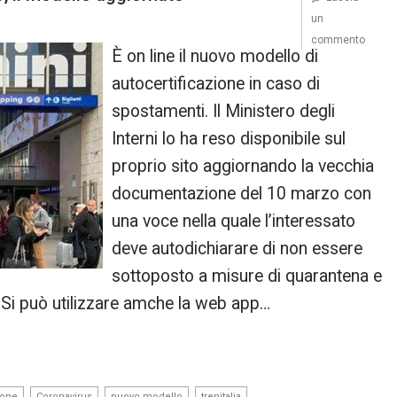
un
commento
È on line il nuovo modello di
autocertificazione in caso di
spostamenti. Il Ministero degli
Interni lo ha reso disponibile sul
proprio sito aggiornando la vecchia
documentazione del 10 marzo con
una voce nella quale l’interessato
deve autodichiarare di non essere
sottoposto a misure di quarantena e
. Si può utilizzare amche la web app…
,
,
,
ione
Coronavirus
nuovo modello
trenitalia