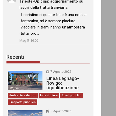
Trieste-Opicina: aggiornamento sui
lavori della tratta tranviaria
: “
Il ripristino di queste linee è una notizia
fantastica, mi è sempre piaciuto
viaggiare in tram: hanno un’atmosfera
tutta loro.…
”
Mag 5, 16:06
Recenti
7 Agosto 2026
Linea Legnago-
Rovigo:
riqualificazione
delle stazioni
Ambiente e decoro
Infrastrutture
Spazi pubblici
Trasporto pubblico
6 Agosto 2026