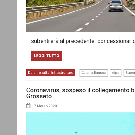
subentrerà al precedente concessionario
LEGGI TUTTO
,
,
Da altre città
Infrastrutture
,
Catania-Ragusa
cipe
Super
Coronavirus, sospeso il collegamento b
Grosseto
17 Marzo 2020