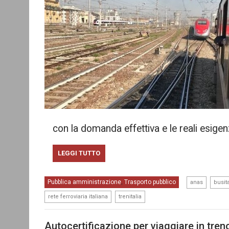
con la domanda effettiva e le reali esige
LEGGI TUTTO
,
Pubblica amministrazione
Trasporto pubblico
,
anas
busita
,
rete ferroviaria italiana
trenitalia
Autocertificazione per viaggiare in tren