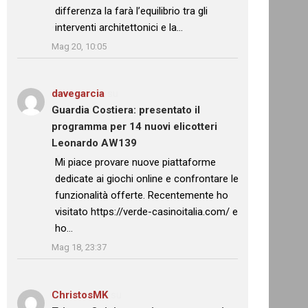
differenza la farà l’equilibrio tra gli
interventi architettonici e la…
”
Mag 20, 10:05
davegarcia
su
Guardia Costiera: presentato il
programma per 14 nuovi elicotteri
Leonardo AW139
: “
Mi piace provare nuove piattaforme
dedicate ai giochi online e confrontare le
funzionalità offerte. Recentemente ho
visitato https://verde-casinoitalia.com/ e
ho…
”
Mag 18, 23:37
ChristosMK
su