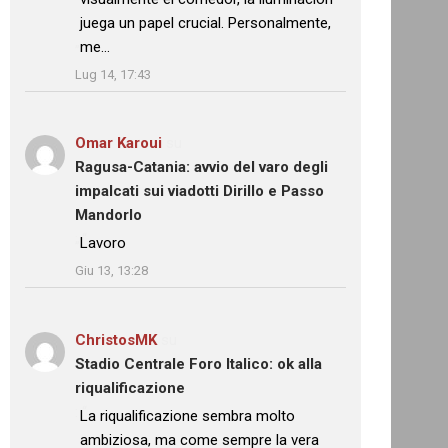
juega un papel crucial. Personalmente,
me…
”
Lug 14, 17:43
Omar Karoui
su
Ragusa-Catania: avvio del varo degli
impalcati sui viadotti Dirillo e Passo
Mandorlo
: “
Lavoro
”
Giu 13, 13:28
ChristosMK
su
Stadio Centrale Foro Italico: ok alla
riqualificazione
: “
La riqualificazione sembra molto
ambiziosa, ma come sempre la vera