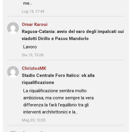
me…
”
Lug 14, 17:43
Omar Karoui
su
Ragusa-Catania: avvio del varo degli impalcati sui
viadotti Dirillo e Passo Mandorlo
: “
Lavoro
”
Giu 13, 13:28
ChristosMK
su
Stadio Centrale Foro Italico: ok alla
riqualificazione
: “
La riqualificazione sembra molto
ambiziosa, ma come sempre la vera
differenza la farà l’equilibrio tra gli
interventi architettonici e la…
”
Mag 20, 10:05