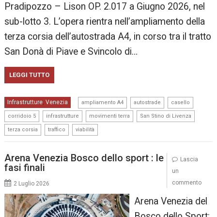
Pradipozzo – Lison OP. 2.017 a Giugno 2026, nel
sub-lotto 3. L’opera rientra nell’ampliamento della
terza corsia dell’autostrada A4, in corso tra il tratto
San Donà di Piave e Svincolo di…
LEGGI TUTTO
,
,
,
Infrastrutture
Venezia
,
ampliamento A4
autostrade
casello
,
,
,
,
corridoio 5
infrastrutture
movimenti terra
San Stino di Livenza
,
,
terza corsia
traffico
viabilità
Arena Venezia Bosco dello sport : le
Lascia
fasi finali
un
commento
2 Luglio 2026
Arena Venezia del
Bosco dello Sport: