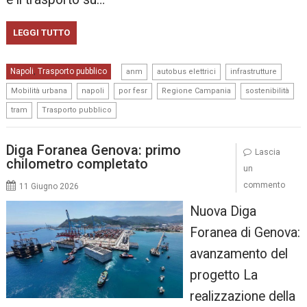
LEGGI TUTTO
,
,
,
Napoli
Trasporto pubblico
,
anm
autobus elettrici
infrastrutture
,
,
,
,
,
Mobilità urbana
napoli
por fesr
Regione Campania
sostenibilità
,
tram
Trasporto pubblico
Diga Foranea Genova: primo
Lascia
chilometro completato
un
commento
11 Giugno 2026
Nuova Diga
Foranea di Genova:
avanzamento del
progetto La
realizzazione della