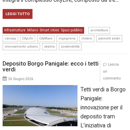
LEGGI TUTTO
,
Infrastrutture
Milano
Smart cities
Spazi pubblici
,
,
,
architettura
,
,
,
,
,
,
canopy
CityLife
CityWave
ingegneria
milano
pannelli solari
,
,
rinnovamento urbano
skyline
sostenibilità
Deposito Borgo Panigale: ecco i tetti
Lascia
verdi
un
commento
26 Giugno 2026
Tetti verdi a Borgo
Panigale:
innovazione per il
deposito tram
L’iniziativa di