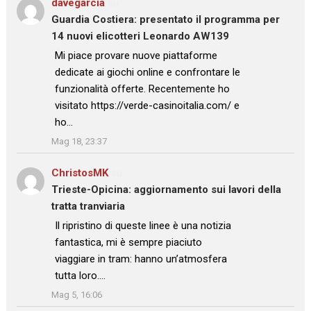
davegarcia
su
Guardia Costiera: presentato il programma per
14 nuovi elicotteri Leonardo AW139
: “
Mi piace provare nuove piattaforme
dedicate ai giochi online e confrontare le
funzionalità offerte. Recentemente ho
visitato https://verde-casinoitalia.com/ e
ho…
”
Mag 18, 23:37
ChristosMK
su
Trieste-Opicina: aggiornamento sui lavori della
tratta tranviaria
: “
Il ripristino di queste linee è una notizia
fantastica, mi è sempre piaciuto
viaggiare in tram: hanno un’atmosfera
tutta loro.…
”
Mag 5, 16:06