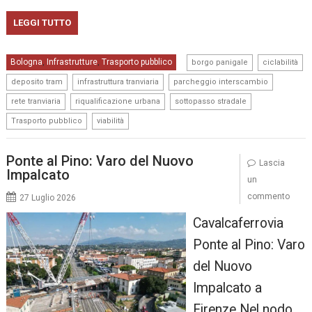
LEGGI TUTTO
,
,
Bologna
Infrastrutture
Trasporto pubblico
,
,
borgo panigale
ciclabilità
,
,
,
deposito tram
infrastruttura tranviaria
parcheggio interscambio
,
,
,
rete tranviaria
riqualificazione urbana
sottopasso stradale
,
Trasporto pubblico
viabilità
Ponte al Pino: Varo del Nuovo
Lascia
Impalcato
un
commento
27 Luglio 2026
Cavalcaferrovia
Ponte al Pino: Varo
del Nuovo
Impalcato a
Firenze Nel nodo