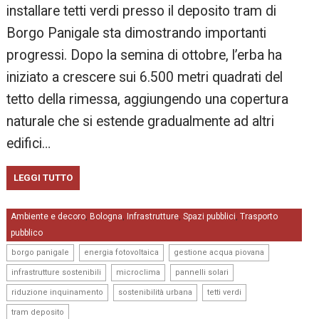
installare tetti verdi presso il deposito tram di
Borgo Panigale sta dimostrando importanti
progressi. Dopo la semina di ottobre, l’erba ha
iniziato a crescere sui 6.500 metri quadrati del
tetto della rimessa, aggiungendo una copertura
naturale che si estende gradualmente ad altri
edifici…
LEGGI TUTTO
Ambiente e decoro
Bologna
Infrastrutture
Spazi pubblici
Trasporto
,
,
,
,
pubblico
,
,
,
borgo panigale
energia fotovoltaica
gestione acqua piovana
,
,
,
infrastrutture sostenibili
microclima
pannelli solari
,
,
,
riduzione inquinamento
sostenibilità urbana
tetti verdi
tram deposito