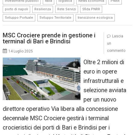
,
,
,
,
,
investimenti pubblici
italia
logistica
News Economia
PNRR
,
,
,
,
porto di napoli
Resilienza
Rete Servizi
Sfida PNRR
,
,
Sviluppo Portuale
Sviluppo Territoriale
transizione ecologica
MSC Crociere prende in gestione i
Lascia
terminal di Bari e Brindisi
un
commento
14 Luglio 2025
Oltre 2 milioni di
euro in opere
infrastrutturali e
selezione avviata
per un nuovo
direttore operativo Via libera alla concessione
decennale MSC Crociere gestirà i terminal
crocieristici dei porti di Bari e Brindisi per i