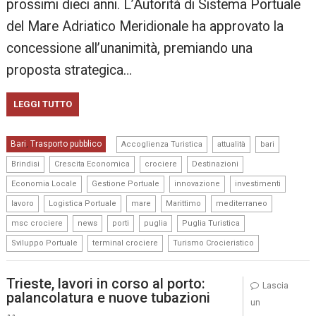
prossimi dieci anni. L’Autorità di Sistema Portuale
del Mare Adriatico Meridionale ha approvato la
concessione all’unanimità, premiando una
proposta strategica…
LEGGI TUTTO
,
,
,
Bari
Trasporto pubblico
,
Accoglienza Turistica
attualità
bari
,
,
,
,
Brindisi
Crescita Economica
crociere
Destinazioni
,
,
,
,
Economia Locale
Gestione Portuale
innovazione
investimenti
,
,
,
,
,
lavoro
Logistica Portuale
mare
Marittimo
mediterraneo
,
,
,
,
,
msc crociere
news
porti
puglia
Puglia Turistica
,
,
Sviluppo Portuale
terminal crociere
Turismo Crocieristico
Trieste, lavori in corso al porto:
Lascia
palancolatura e nuove tubazioni
un