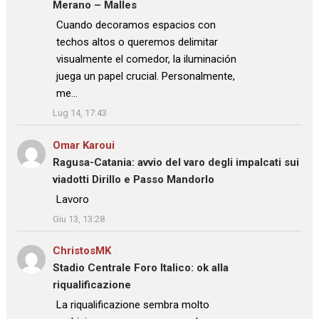
Merano – Malles
: “
Cuando decoramos espacios con
techos altos o queremos delimitar
visualmente el comedor, la iluminación
juega un papel crucial. Personalmente,
me…
”
Lug 14, 17:43
Omar Karoui
su
Ragusa-Catania: avvio del varo degli impalcati sui
viadotti Dirillo e Passo Mandorlo
: “
Lavoro
”
Giu 13, 13:28
ChristosMK
su
Stadio Centrale Foro Italico: ok alla
riqualificazione
: “
La riqualificazione sembra molto