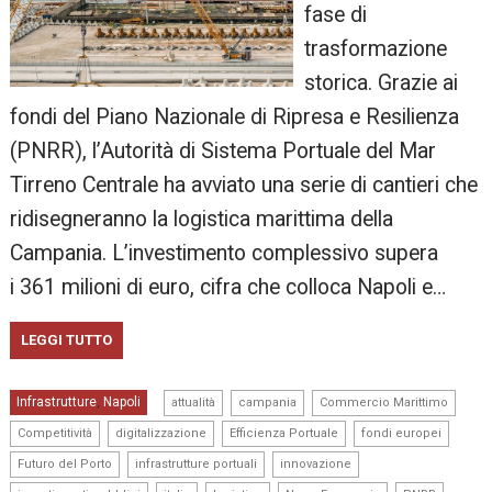
fase di
trasformazione
storica. Grazie ai
fondi del Piano Nazionale di Ripresa e Resilienza
(PNRR), l’Autorità di Sistema Portuale del Mar
Tirreno Centrale ha avviato una serie di cantieri che
ridisegneranno la logistica marittima della
Campania. L’investimento complessivo supera
i 361 milioni di euro, cifra che colloca Napoli e…
LEGGI TUTTO
,
,
,
Infrastrutture
Napoli
,
attualità
campania
Commercio Marittimo
,
,
,
,
Competitività
digitalizzazione
Efficienza Portuale
fondi europei
,
,
,
Futuro del Porto
infrastrutture portuali
innovazione