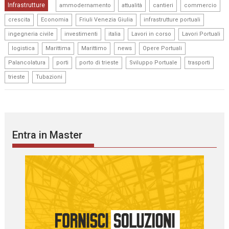
,
,
,
,
Infrastrutture
ammodernamento
attualità
cantieri
commercio
,
,
,
,
crescita
Economia
Friuli Venezia Giulia
infrastrutture portuali
,
,
,
,
ingegneria civile
investimenti
italia
Lavori in corso
Lavori Portuali
,
,
,
,
,
,
logistica
Marittima
Marittimo
news
Opere Portuali
,
,
,
,
,
Palancolatura
porti
porto di trieste
Sviluppo Portuale
trasporti
,
trieste
Tubazioni
Entra in Master