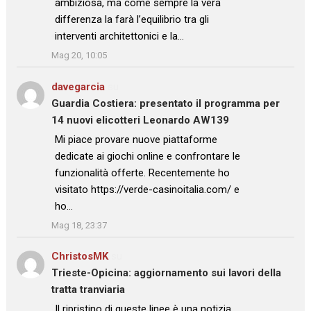
ambiziosa, ma come sempre la vera
differenza la farà l’equilibrio tra gli
interventi architettonici e la…
”
Mag 20, 10:05
davegarcia
su
Guardia Costiera: presentato il programma per
14 nuovi elicotteri Leonardo AW139
: “
Mi piace provare nuove piattaforme
dedicate ai giochi online e confrontare le
funzionalità offerte. Recentemente ho
visitato https://verde-casinoitalia.com/ e
ho…
”
Mag 18, 23:37
ChristosMK
su
Trieste-Opicina: aggiornamento sui lavori della
tratta tranviaria
: “
Il ripristino di queste linee è una notizia