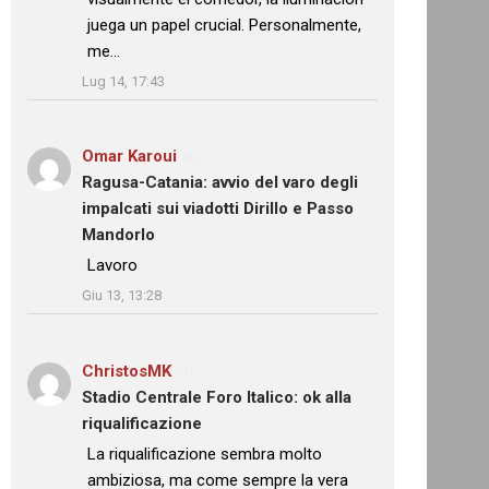
juega un papel crucial. Personalmente,
me…
”
Lug 14, 17:43
Omar Karoui
su
Ragusa-Catania: avvio del varo degli
impalcati sui viadotti Dirillo e Passo
Mandorlo
: “
Lavoro
”
Giu 13, 13:28
ChristosMK
su
Stadio Centrale Foro Italico: ok alla
riqualificazione
: “
La riqualificazione sembra molto
ambiziosa, ma come sempre la vera