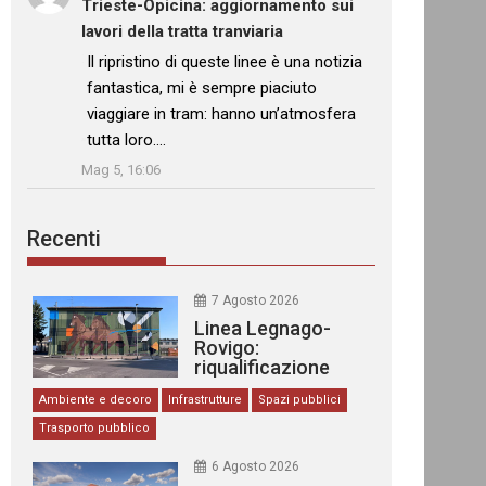
Trieste-Opicina: aggiornamento sui
lavori della tratta tranviaria
: “
Il ripristino di queste linee è una notizia
fantastica, mi è sempre piaciuto
viaggiare in tram: hanno un’atmosfera
tutta loro.…
”
Mag 5, 16:06
Recenti
7 Agosto 2026
Linea Legnago-
Rovigo:
riqualificazione
delle stazioni
Ambiente e decoro
Infrastrutture
Spazi pubblici
Trasporto pubblico
6 Agosto 2026