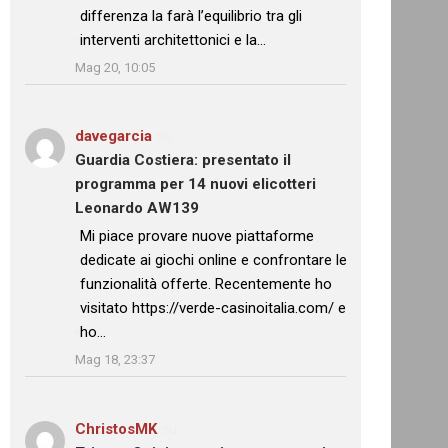
differenza la farà l’equilibrio tra gli
interventi architettonici e la…
”
Mag 20, 10:05
davegarcia
su
Guardia Costiera: presentato il
programma per 14 nuovi elicotteri
Leonardo AW139
: “
Mi piace provare nuove piattaforme
dedicate ai giochi online e confrontare le
funzionalità offerte. Recentemente ho
visitato https://verde-casinoitalia.com/ e
ho…
”
Mag 18, 23:37
ChristosMK
su