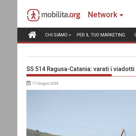
Skip
to
Network
content
CHI SIAMO
PER IL TUO MARKETING
SS 514 Ragusa-Catania: varati i viadotti
17 Giugno 2026