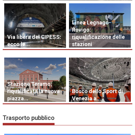
Linea Legnago-
Rovigo:
Via libera del CIPESS:
riqualificazione delle
ecco le...
stazioni
Stazione Teramo:
riqualificata la nuova
Bosco dello Sport di
piazza...
Venezia a...
Trasporto pubblico