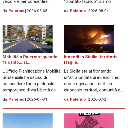
veicolare per consentire
“dibattito tecnico”: siamo
l’esecuzione dei saggi di
davanti a un caso emblematico
da:
Palermo
2026-08-05
da:
Palermo
2026-08-04
dettaglio necessari alla
di pianificazione fragile,
realizzazione delle nuove linee
progettazione incoerente e
tramviarie A, B e C. Si tratta di
assenza totale di confronto
interventi preliminari
con chi, da anni, lavora sulla
fondamentali: servono a
mobilità sostenibile in città. Il
verificare la presenza di
comunicato della Consulta...
sottoservizi, reti interferenti e
Leggi tutto
Mobilità a Palermo: quando
Incendi in Sicilia: territorio
condizioni del...
Leggi tutto
fa caldo… si...
fragile,...
L’Ufficio Pianificazione Mobilità
La Sicilia sta affrontando
Sostenibile ha deciso di
un’altra ondata di incendi che,
sospendere l’area pedonale
come ogni anno, mette in
temporanea di via Libertà dal 1°
ginocchio territori, comunità e
agosto al 6 settembre 2026.
infrastrutture. Le fiamme
da:
Palermo
2026-07-31
da:
Palermo
2026-07-24
Motivazione ufficiale: “inasprirsi
hanno colpito aree urbane,
delle alte temperature” e “forte
zone rurali, riserve naturali e
riduzione dell’affluenza
tratti di viabilità strategica,
pedonale”. Tradotto: fa caldo,
confermando ancora una volta
quindi niente pedonalizzazione.
quanto la regione sia esposta a