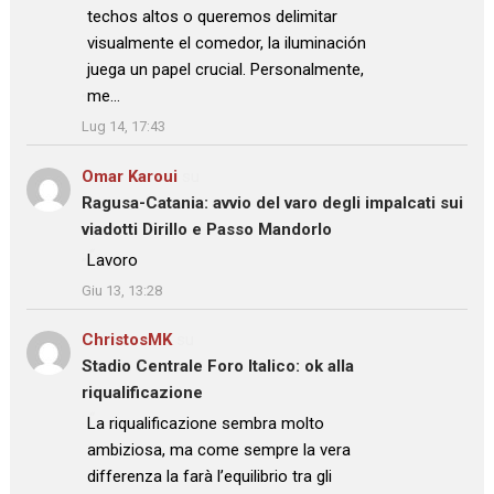
techos altos o queremos delimitar
visualmente el comedor, la iluminación
juega un papel crucial. Personalmente,
me…
”
Lug 14, 17:43
Omar Karoui
su
Ragusa-Catania: avvio del varo degli impalcati sui
viadotti Dirillo e Passo Mandorlo
: “
Lavoro
”
Giu 13, 13:28
ChristosMK
su
Stadio Centrale Foro Italico: ok alla
riqualificazione
: “
La riqualificazione sembra molto
ambiziosa, ma come sempre la vera
differenza la farà l’equilibrio tra gli