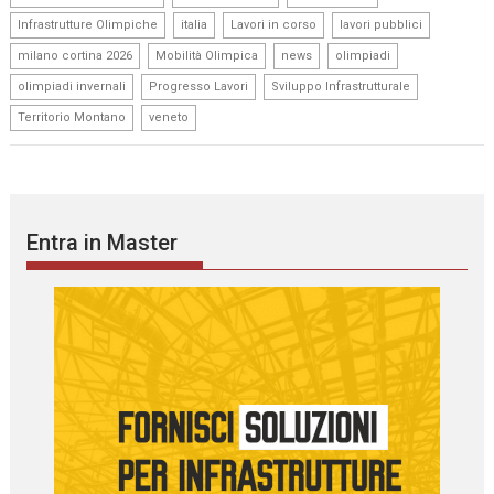
,
,
,
,
Infrastrutture Olimpiche
italia
Lavori in corso
lavori pubblici
,
,
,
,
milano cortina 2026
Mobilità Olimpica
news
olimpiadi
,
,
,
olimpiadi invernali
Progresso Lavori
Sviluppo Infrastrutturale
,
Territorio Montano
veneto
Entra in Master