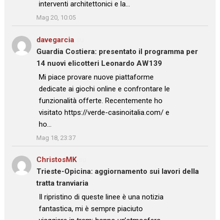
interventi architettonici e la…
”
Mag 20, 10:05
davegarcia
su
Guardia Costiera: presentato il programma per
14 nuovi elicotteri Leonardo AW139
: “
Mi piace provare nuove piattaforme
dedicate ai giochi online e confrontare le
funzionalità offerte. Recentemente ho
visitato https://verde-casinoitalia.com/ e
ho…
”
Mag 18, 23:37
ChristosMK
su
Trieste-Opicina: aggiornamento sui lavori della
tratta tranviaria
: “
Il ripristino di queste linee è una notizia
fantastica, mi è sempre piaciuto