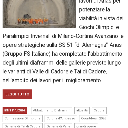
lavori di Anas per
potenziare la
viabilità in vista dei
Giochi Olimpici e
Paralimpici Invernali di Milano-Cortina Avanzano le
opere strategiche sulla SS 51 “di Alemagna” Anas
(Gruppo FS Italiane) ha completato l’abbattimento
degli ultimi diaframmi delle gallerie previste lungo
le varianti di Valle di Cadore e Tai di Cadore,
nell’ambito dei lavori per il miglioramento…
LEGGI TUTTO
,
,
,
Infrastrutture
Abbattimento Diaframmi
attualità
Cadore
,
,
,
Connessioni Olimpiche
Cortina d’Ampezzo
Countdown 2026
,
,
,
Gallerie di Tai di Cadore
Gallerie di Valle
grandi opere