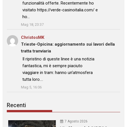
funzionalità offerte. Recentemente ho
visitato https://verde-casinoitalia.com/ e
ho…
”
Mag 18, 23:37
ChristosMK
su
Trieste-Opicina: aggiornamento sui lavori della
tratta tranviaria
: “
Il ripristino di queste linee è una notizia
fantastica, mi è sempre piaciuto
viaggiare in tram: hanno un’atmosfera
tutta loro.…
”
Mag 5, 16:06
Recenti
7 Agosto 2026