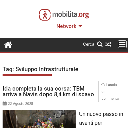
Skip
to
content
Network
Cerca
Tag:
Sviluppo Infrastrutturale
Lascia
Ida completa la sua corsa: TBM
un
arriva a Navis dopo 8,4 km di scavo
commento
22 Agosto 2025
Un nuovo passo in
avanti per