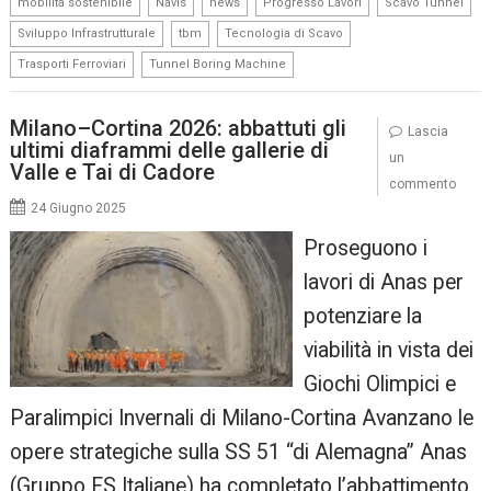
,
,
,
,
,
mobilità sostenibile
Navis
news
Progresso Lavori
Scavo Tunnel
,
,
,
Sviluppo Infrastrutturale
tbm
Tecnologia di Scavo
,
Trasporti Ferroviari
Tunnel Boring Machine
Milano–Cortina 2026: abbattuti gli
Lascia
ultimi diaframmi delle gallerie di
un
Valle e Tai di Cadore
commento
24 Giugno 2025
Proseguono i
lavori di Anas per
potenziare la
viabilità in vista dei
Giochi Olimpici e
Paralimpici Invernali di Milano-Cortina Avanzano le
opere strategiche sulla SS 51 “di Alemagna” Anas
(Gruppo FS Italiane) ha completato l’abbattimento