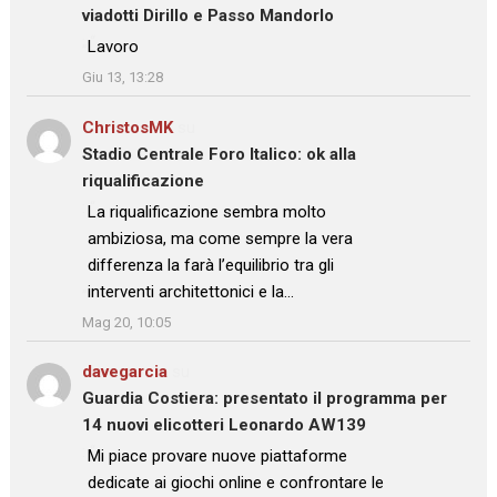
viadotti Dirillo e Passo Mandorlo
: “
Lavoro
”
Giu 13, 13:28
ChristosMK
su
Stadio Centrale Foro Italico: ok alla
riqualificazione
: “
La riqualificazione sembra molto
ambiziosa, ma come sempre la vera
differenza la farà l’equilibrio tra gli
interventi architettonici e la…
”
Mag 20, 10:05
davegarcia
su
Guardia Costiera: presentato il programma per
14 nuovi elicotteri Leonardo AW139
: “
Mi piace provare nuove piattaforme
dedicate ai giochi online e confrontare le