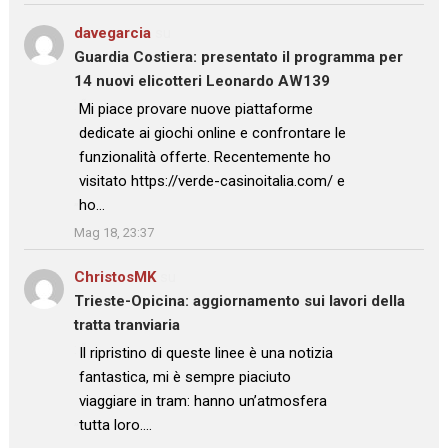
davegarcia
su
Guardia Costiera: presentato il programma per
14 nuovi elicotteri Leonardo AW139
: “
Mi piace provare nuove piattaforme
dedicate ai giochi online e confrontare le
funzionalità offerte. Recentemente ho
visitato https://verde-casinoitalia.com/ e
ho…
”
Mag 18, 23:37
ChristosMK
su
Trieste-Opicina: aggiornamento sui lavori della
tratta tranviaria
: “
Il ripristino di queste linee è una notizia
fantastica, mi è sempre piaciuto
viaggiare in tram: hanno un’atmosfera
tutta loro.…
”