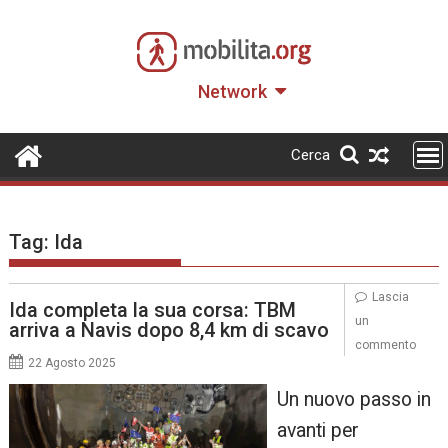
Skip
to
content
Network
Cerca
Tag:
Ida
Lascia
Ida completa la sua corsa: TBM
un
arriva a Navis dopo 8,4 km di scavo
commento
22 Agosto 2025
Un nuovo passo in
avanti per