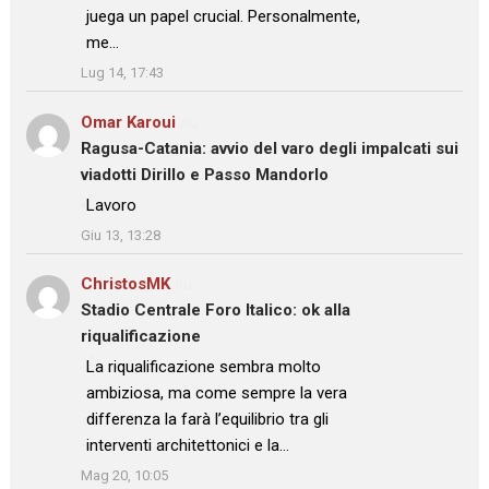
juega un papel crucial. Personalmente,
me…
”
Lug 14, 17:43
Omar Karoui
su
Ragusa-Catania: avvio del varo degli impalcati sui
viadotti Dirillo e Passo Mandorlo
: “
Lavoro
”
Giu 13, 13:28
ChristosMK
su
Stadio Centrale Foro Italico: ok alla
riqualificazione
: “
La riqualificazione sembra molto
ambiziosa, ma come sempre la vera
differenza la farà l’equilibrio tra gli
interventi architettonici e la…
”
Mag 20, 10:05