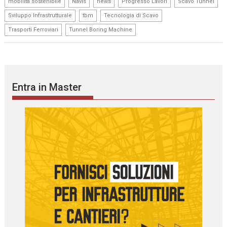
,
,
,
,
,
mobilità sostenibile
Navis
news
Progresso Lavori
Scavo Tunnel
,
,
,
Sviluppo Infrastrutturale
tbm
Tecnologia di Scavo
,
Trasporti Ferroviari
Tunnel Boring Machine
Entra in Master