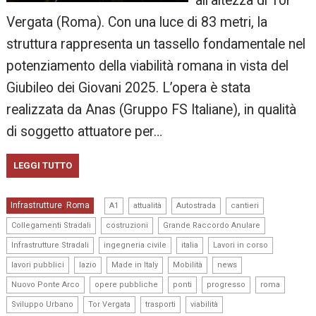
all’altezza di Tor
Vergata (Roma). Con una luce di 83 metri, la
struttura rappresenta un tassello fondamentale nel
potenziamento della viabilità romana in vista del
Giubileo dei Giovani 2025. L’opera è stata
realizzata da Anas (Gruppo FS Italiane), in qualità
di soggetto attuatore per…
LEGGI TUTTO
,
,
,
,
Infrastrutture
Roma
,
A1
attualità
Autostrada
cantieri
,
,
,
Collegamenti Stradali
costruzioni
Grande Raccordo Anulare
,
,
,
,
Infrastrutture Stradali
ingegneria civile
italia
Lavori in corso
,
,
,
,
,
lavori pubblici
lazio
Made in Italy
Mobilità
news
,
,
,
,
,
Nuovo Ponte Arco
opere pubbliche
ponti
progresso
roma
,
,
,
Sviluppo Urbano
Tor Vergata
trasporti
viabilità