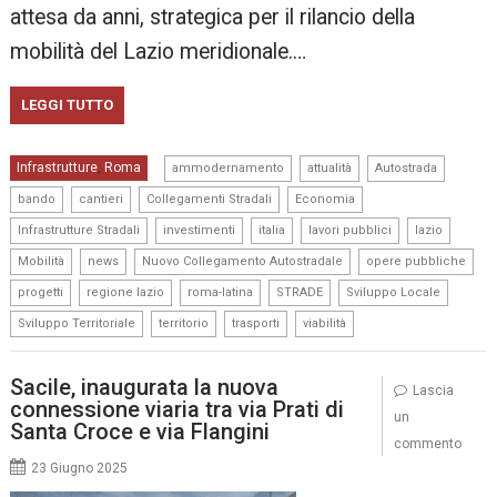
attesa da anni, strategica per il rilancio della
mobilità del Lazio meridionale.…
LEGGI TUTTO
,
,
,
Infrastrutture
Roma
,
ammodernamento
attualità
Autostrada
,
,
,
,
bando
cantieri
Collegamenti Stradali
Economia
,
,
,
,
,
Infrastrutture Stradali
investimenti
italia
lavori pubblici
lazio
,
,
,
,
Mobilità
news
Nuovo Collegamento Autostradale
opere pubbliche
,
,
,
,
,
progetti
regione lazio
roma-latina
STRADE
Sviluppo Locale
,
,
,
Sviluppo Territoriale
territorio
trasporti
viabilità
Sacile, inaugurata la nuova
Lascia
connessione viaria tra via Prati di
un
Santa Croce e via Flangini
commento
23 Giugno 2025