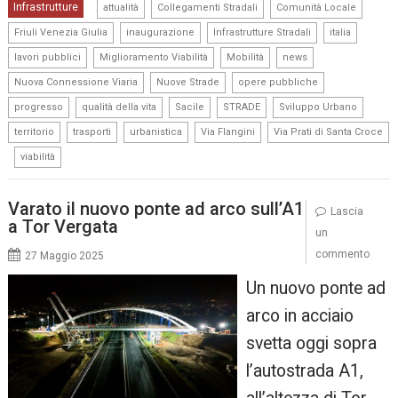
,
,
,
Infrastrutture
attualità
Collegamenti Stradali
Comunità Locale
,
,
,
,
Friuli Venezia Giulia
inaugurazione
Infrastrutture Stradali
italia
,
,
,
,
lavori pubblici
Miglioramento Viabilità
Mobilità
news
,
,
,
Nuova Connessione Viaria
Nuove Strade
opere pubbliche
,
,
,
,
,
progresso
qualità della vita
Sacile
STRADE
Sviluppo Urbano
,
,
,
,
territorio
trasporti
urbanistica
Via Flangini
Via Prati di Santa Croce
,
viabilità
Varato il nuovo ponte ad arco sull’A1
Lascia
a Tor Vergata
un
commento
27 Maggio 2025
Un nuovo ponte ad
arco in acciaio
svetta oggi sopra
l’autostrada A1,