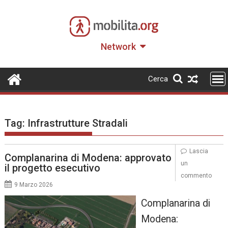
Skip
to
content
Network
Cerca
Tag:
Infrastrutture Stradali
Lascia
Complanarina di Modena: approvato
un
il progetto esecutivo
commento
9 Marzo 2026
Complanarina di
Modena: