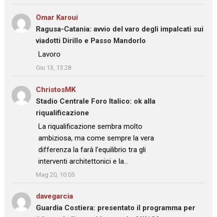
Omar Karoui
su
Ragusa-Catania: avvio del varo degli impalcati sui
viadotti Dirillo e Passo Mandorlo
: “
Lavoro
”
Giu 13, 13:28
ChristosMK
su
Stadio Centrale Foro Italico: ok alla
riqualificazione
: “
La riqualificazione sembra molto
ambiziosa, ma come sempre la vera
differenza la farà l’equilibrio tra gli
interventi architettonici e la…
”
Mag 20, 10:05
davegarcia
su
Guardia Costiera: presentato il programma per