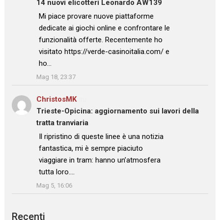
14 nuovi elicotteri Leonardo AW139
: “
Mi piace provare nuove piattaforme
dedicate ai giochi online e confrontare le
funzionalità offerte. Recentemente ho
visitato https://verde-casinoitalia.com/ e
ho…
”
Mag 18, 23:37
ChristosMK
su
Trieste-Opicina: aggiornamento sui lavori della
tratta tranviaria
: “
Il ripristino di queste linee è una notizia
fantastica, mi è sempre piaciuto
viaggiare in tram: hanno un’atmosfera
tutta loro.…
”
Mag 5, 16:06
Recenti