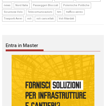
,
,
,
,
news
Nord Italia
Passeggeri Bloccati
Polemiche Politiche
,
,
,
,
Sicurezza Volo
Telecomunicazioni
tim
traffico aereo
,
,
,
Trasporti Aerei
voli
voli cancellati
Voli Ritardati
Entra in Master