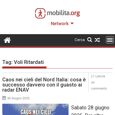
Skip
to
content
Network
Cerca
Tag:
Voli Ritardati
Lascia
Caos nei cieli del Nord Italia: cosa è
un
successo davvero con il guasto ai
radar ENAV
commento
30 Giugno 2025
Sabato 28 giugno