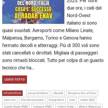
2025. Per oltre
due ore, i cieli del
Nord-Ovest
italiano si sono
quasi svuotati. Aeroporti come Milano Linate,
Malpensa, Bergamo, Torino e Genova hanno
fermato decolli e atterraggi. Più di 300 voli sono
stati cancellati o dirottati. Migliaia di passeggeri
sono rimasti bloccati. Tutto per colpa di un guasto
tecnico che ha…
LEGGI TUTTO
,
,
,
Infrastrutture
aeroporti italiani
attualità
Bergamo-Orio al Serio
,
,
,
,
,
Caos Voli
Crisi Aeroportuale
Disagi Aerei
enav
estate 2025
,
,
,
,
Guasto Radar ENAV
Indagine ENAC
milano linate
Milano Malpensa