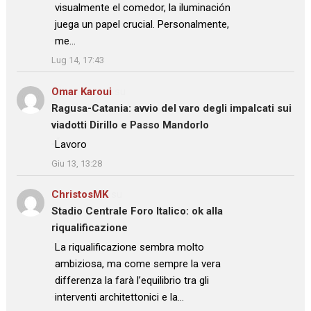
visualmente el comedor, la iluminación
juega un papel crucial. Personalmente,
me…
”
Lug 14, 17:43
Omar Karoui
su
Ragusa-Catania: avvio del varo degli impalcati sui
viadotti Dirillo e Passo Mandorlo
: “
Lavoro
”
Giu 13, 13:28
ChristosMK
su
Stadio Centrale Foro Italico: ok alla
riqualificazione
: “
La riqualificazione sembra molto
ambiziosa, ma come sempre la vera
differenza la farà l’equilibrio tra gli
interventi architettonici e la…
”