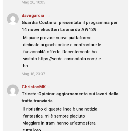
Mag 20, 10:05
davegarcia
su
Guardia Costiera: presentato il programma per
14 nuovi elicotteri Leonardo AW139
: “
Mi piace provare nuove piattaforme
dedicate ai giochi online e confrontare le
funzionalità offerte. Recentemente ho
visitato https://verde-casinoitalia.com/ e
ho…
”
Mag 18, 23:37
ChristosMK
su
Trieste-Opicina: aggiornamento sui lavori della
tratta tranviaria
: “
Il ripristino di queste linee è una notizia
fantastica, mi è sempre piaciuto
viaggiare in tram: hanno un’atmosfera
tutta loro.…