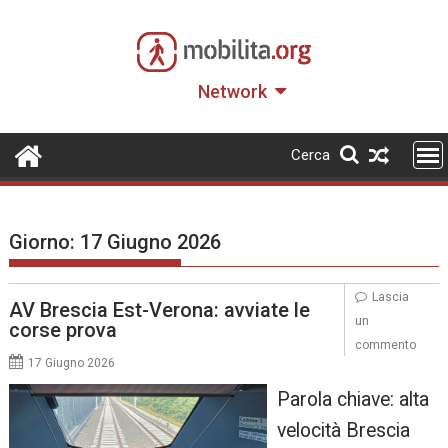
Skip
to
content
Network
Cerca
Giorno:
17 Giugno 2026
Lascia
AV Brescia Est-Verona: avviate le
un
corse prova
commento
17 Giugno 2026
Parola chiave: alta
velocità Brescia