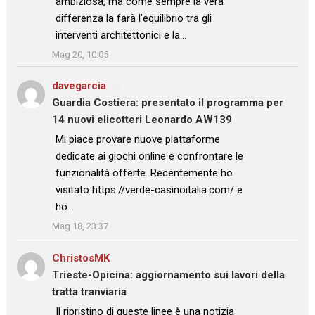
ambiziosa, ma come sempre la vera
differenza la farà l’equilibrio tra gli
interventi architettonici e la…
”
Mag 20, 10:05
davegarcia
su
Guardia Costiera: presentato il programma per
14 nuovi elicotteri Leonardo AW139
: “
Mi piace provare nuove piattaforme
dedicate ai giochi online e confrontare le
funzionalità offerte. Recentemente ho
visitato https://verde-casinoitalia.com/ e
ho…
”
Mag 18, 23:37
ChristosMK
su
Trieste-Opicina: aggiornamento sui lavori della
tratta tranviaria
: “
Il ripristino di queste linee è una notizia