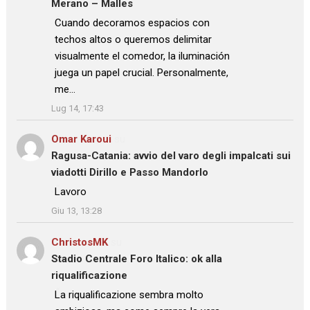
Merano – Malles
: “
Cuando decoramos espacios con
techos altos o queremos delimitar
visualmente el comedor, la iluminación
juega un papel crucial. Personalmente,
me…
”
Lug 14, 17:43
Omar Karoui
su
Ragusa-Catania: avvio del varo degli impalcati sui
viadotti Dirillo e Passo Mandorlo
: “
Lavoro
”
Giu 13, 13:28
ChristosMK
su
Stadio Centrale Foro Italico: ok alla
riqualificazione
: “
La riqualificazione sembra molto