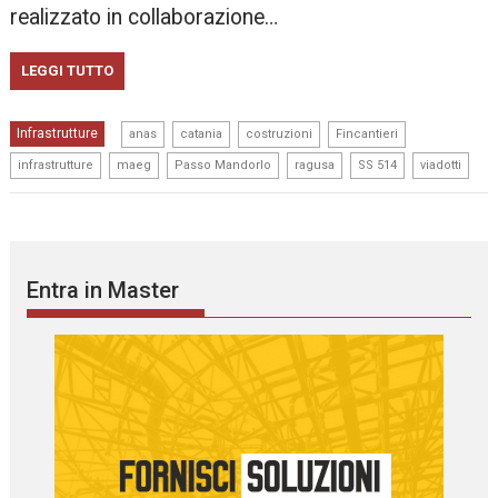
realizzato in collaborazione…
LEGGI TUTTO
,
,
,
,
Infrastrutture
anas
catania
costruzioni
Fincantieri
,
,
,
,
,
infrastrutture
maeg
Passo Mandorlo
ragusa
SS 514
viadotti
Entra in Master