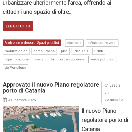
urbanizzare ulteriormente l’area, offrendo ai
cittadini uno spazio di oltre…
LEGGI TUTTO
,
,
Ambiente e decoro
Spazi pubblici
,
cisanello
infrastrutture verdi
,
,
,
,
,
mobilità dolce
parco urbano
pisa
Pisa This
PNRR
,
,
,
,
riqualificazione
sostenibilità
urbanizzazione
verde pubblico
via Pungilupo
Approvato il nuovo Piano regolatore
Lascia
porto di Catania
un
commento
4 Dicembre 2025
Il nuovo Piano
regolatore porto di
Catania