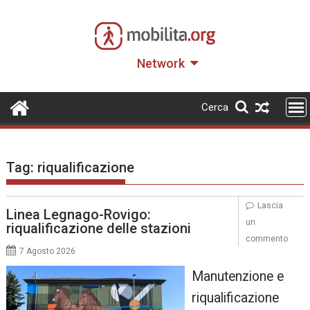
Skip
to
content
Network
Cerca
Tag:
riqualificazione
Lascia
Linea Legnago-Rovigo:
un
riqualificazione delle stazioni
commento
7 Agosto 2026
Manutenzione e
riqualificazione