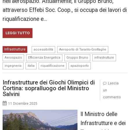
nell’aerospazio. Attualmente, il Gruppo Bruno,
attraverso Effebi Soc. Coop., si occupa dei lavori di
riqualificazione e…
LEGGI TUTTO
,
,
Infrastrutture
accessibilità
Aeroporto di Taranto-Grottaglie
,
,
,
,
Aerospazio
Efficienza Energetica
Gruppo Bruno
infrastrutture
,
,
,
ingegneria
italia
riqualificazione
spazioporto
Infrastrutture dei Giochi Olimpici di
Lascia
Cortina: sopralluogo del Ministro
un
Salvini
commento
11 Dicembre 2025
Il Ministro delle
Infrastrutture e dei