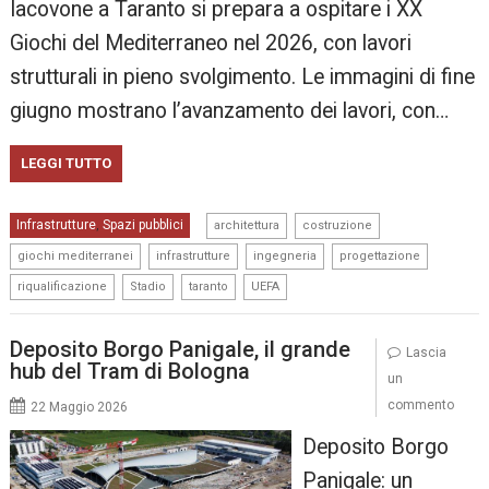
Iacovone a Taranto si prepara a ospitare i XX
Giochi del Mediterraneo nel 2026, con lavori
strutturali in pieno svolgimento. Le immagini di fine
giugno mostrano l’avanzamento dei lavori, con…
LEGGI TUTTO
,
,
Infrastrutture
Spazi pubblici
,
architettura
costruzione
,
,
,
,
giochi mediterranei
infrastrutture
ingegneria
progettazione
,
,
,
riqualificazione
Stadio
taranto
UEFA
Deposito Borgo Panigale, il grande
Lascia
hub del Tram di Bologna
un
commento
22 Maggio 2026
Deposito Borgo
Panigale: un