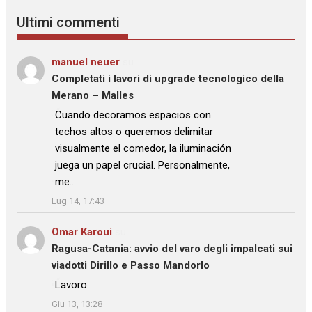
Ultimi commenti
manuel neuer
su
Completati i lavori di upgrade tecnologico della
Merano – Malles
: “
Cuando decoramos espacios con
techos altos o queremos delimitar
visualmente el comedor, la iluminación
juega un papel crucial. Personalmente,
me…
”
Lug 14, 17:43
Omar Karoui
su
Ragusa-Catania: avvio del varo degli impalcati sui
viadotti Dirillo e Passo Mandorlo
: “
Lavoro
”
Giu 13, 13:28