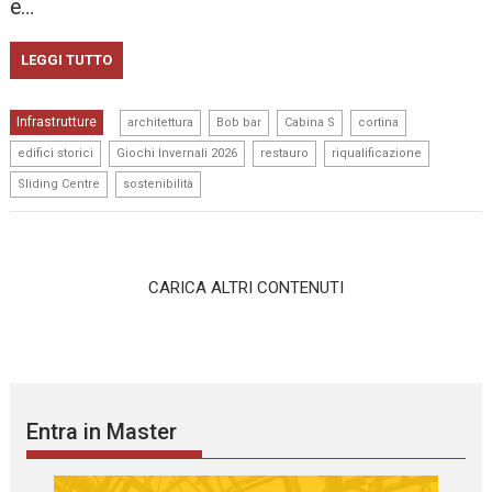
e…
LEGGI TUTTO
,
,
,
,
Infrastrutture
architettura
Bob bar
Cabina S
cortina
,
,
,
,
edifici storici
Giochi Invernali 2026
restauro
riqualificazione
,
Sliding Centre
sostenibilità
CARICA ALTRI CONTENUTI
Entra in Master