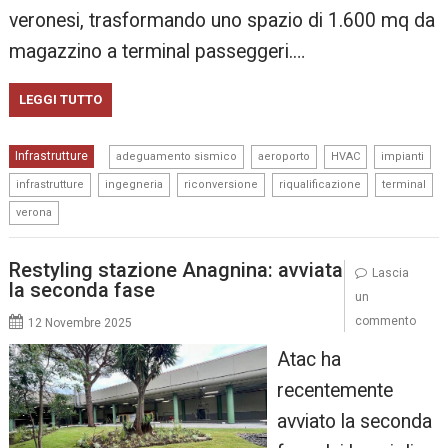
veronesi, trasformando uno spazio di 1.600 mq da
magazzino a terminal passeggeri.…
LEGGI TUTTO
,
,
,
,
Infrastrutture
adeguamento sismico
aeroporto
HVAC
impianti
,
,
,
,
,
infrastrutture
ingegneria
riconversione
riqualificazione
terminal
verona
Restyling stazione Anagnina: avviata
Lascia
la seconda fase
un
commento
12 Novembre 2025
Atac ha
recentemente
avviato la seconda