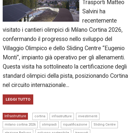
Trasporti Matteo
Salvini ha
recentemente
visitato i cantieri olimpici di Milano Cortina 2026,
confermando il progresso nello sviluppo del
Villaggio Olimpico e dello Sliding Centre “Eugenio
Monti”, impianto già operativo per gli allenamenti.
Questa visita ha sottolineato la certificazione degli
standard olimpici della pista, posizionando Cortina
nel circuito internazionale…
LEGGI TUTTO
,
,
,
Infrastrutture
cortina
infrastrutture
investimenti
,
,
,
,
milano cortina 2026
olimpiadi
riqualificazione
Sliding Centre
,
,
stazione Belluno
sviluppo sostenibile
trasporti