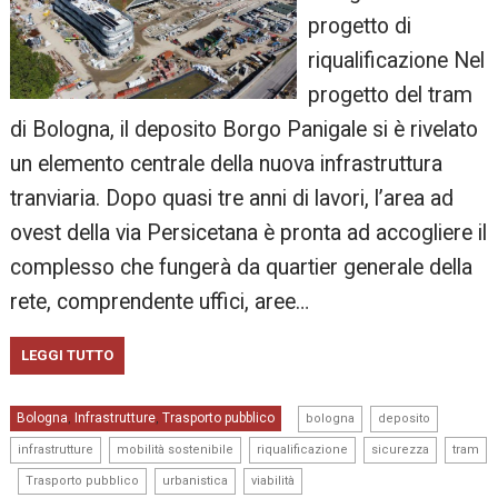
progetto di
riqualificazione Nel
progetto del tram
di Bologna, il deposito Borgo Panigale si è rivelato
un elemento centrale della nuova infrastruttura
tranviaria. Dopo quasi tre anni di lavori, l’area ad
ovest della via Persicetana è pronta ad accogliere il
complesso che fungerà da quartier generale della
rete, comprendente uffici, aree…
LEGGI TUTTO
,
,
Bologna
Infrastrutture
Trasporto pubblico
,
,
bologna
deposito
,
,
,
,
infrastrutture
mobilità sostenibile
riqualificazione
sicurezza
tram
,
,
,
Trasporto pubblico
urbanistica
viabilità