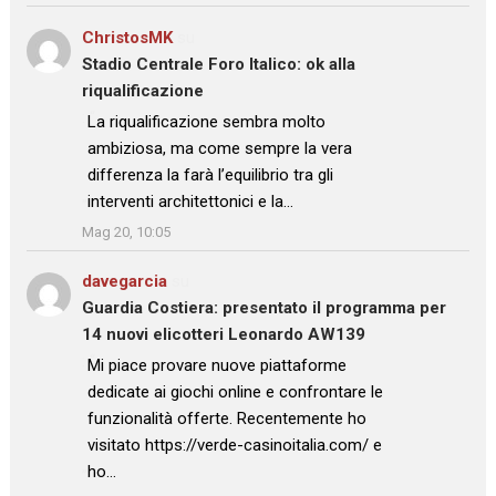
ChristosMK
su
Stadio Centrale Foro Italico: ok alla
riqualificazione
: “
La riqualificazione sembra molto
ambiziosa, ma come sempre la vera
differenza la farà l’equilibrio tra gli
interventi architettonici e la…
”
Mag 20, 10:05
davegarcia
su
Guardia Costiera: presentato il programma per
14 nuovi elicotteri Leonardo AW139
: “
Mi piace provare nuove piattaforme
dedicate ai giochi online e confrontare le
funzionalità offerte. Recentemente ho
visitato https://verde-casinoitalia.com/ e
ho…
”