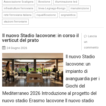
,
,
,
Associazione Scaligera
Bovolone
illuminazione led
,
,
,
infrastrutture ferroviarie
linea Legnago-Rovigo
manutenzione
,
,
,
rete ferroviaria italiana
riqualificazione
segnaletica
stazioni ferroviarie
Il nuovo Stadio Iacovone: in corso il
Lascia
verticut del prato
un
commento
24 Giugno 2026
Il nuovo Stadio
Iacovone: un
impianto di
avanguardia per i
Giochi del
Mediterraneo 2026 Introduzione al progetto del
nuovo stadio Erasmo Iacovone Il nuovo stadio