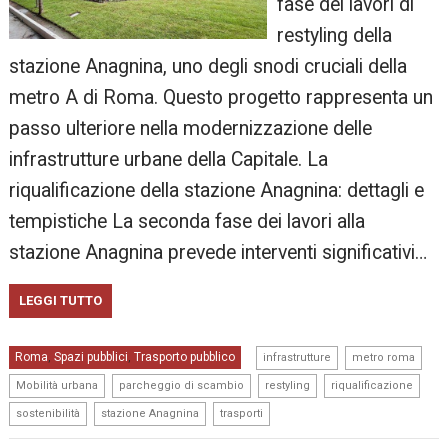
fase dei lavori di
restyling della
stazione Anagnina, uno degli snodi cruciali della
metro A di Roma. Questo progetto rappresenta un
passo ulteriore nella modernizzazione delle
infrastrutture urbane della Capitale. La
riqualificazione della stazione Anagnina: dettagli e
tempistiche La seconda fase dei lavori alla
stazione Anagnina prevede interventi significativi…
LEGGI TUTTO
,
,
Roma
Spazi pubblici
Trasporto pubblico
,
,
infrastrutture
metro roma
,
,
,
,
Mobilità urbana
parcheggio di scambio
restyling
riqualificazione
,
,
sostenibilità
stazione Anagnina
trasporti