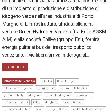
comunale di Venezia ha autorizzato la costruzione
di un impianto di produzione e distribuzione di
idrogeno verde nell’area industriale di Porto
Marghera. L’infrastruttura, affidata alla joint-
venture Green Hydrogen Venezia (tra Eni e AGSM
AIM) e alla società Enilive (gruppo Eni), fornirà
energia pulita ai bus del trasporto pubblico
veneziano. Il via libera arriva in deroga al…
LEGGI TUTTO
,
,
Infrastrutture
Venezia
,
attualità
Bus a Idrogeno
,
,
,
Efficienza Energetica
energia pulita
Futuro Della Mobilità
,
,
,
,
green mobility
idrogeno
Impianto Idrogeno
innovazione
,
,
,
,
Investimenti Verdi
italia
Marghera
mezzi pubblici
,
,
,
,
mobilità sostenibile
news
Progetti Green
sostenibilità ambientale