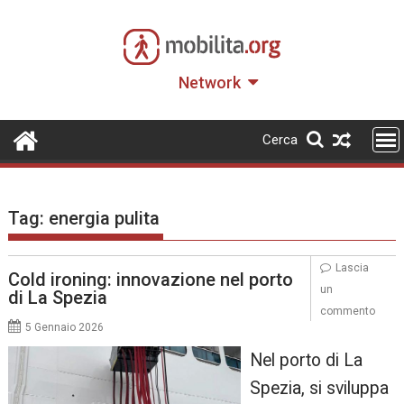
Skip
to
content
Network
Cerca
Tag:
energia pulita
Lascia
Cold ironing: innovazione nel porto
un
di La Spezia
commento
5 Gennaio 2026
Nel porto di La
Spezia, si sviluppa