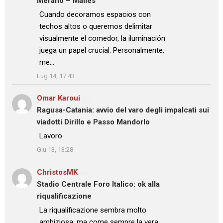
Merano – Malles
: “
Cuando decoramos espacios con
techos altos o queremos delimitar
visualmente el comedor, la iluminación
juega un papel crucial. Personalmente,
me…
”
Lug 14, 17:43
Omar Karoui
su
Ragusa-Catania: avvio del varo degli impalcati sui
viadotti Dirillo e Passo Mandorlo
: “
Lavoro
”
Giu 13, 13:28
ChristosMK
su
Stadio Centrale Foro Italico: ok alla
riqualificazione
: “
La riqualificazione sembra molto
ambiziosa, ma come sempre la vera