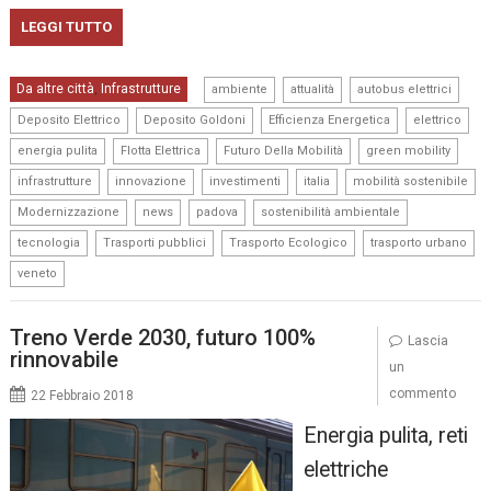
LEGGI TUTTO
,
,
,
Da altre città
Infrastrutture
,
ambiente
attualità
autobus elettrici
,
,
,
,
Deposito Elettrico
Deposito Goldoni
Efficienza Energetica
elettrico
,
,
,
,
energia pulita
Flotta Elettrica
Futuro Della Mobilità
green mobility
,
,
,
,
,
infrastrutture
innovazione
investimenti
italia
mobilità sostenibile
,
,
,
,
Modernizzazione
news
padova
sostenibilità ambientale
,
,
,
,
tecnologia
Trasporti pubblici
Trasporto Ecologico
trasporto urbano
veneto
Treno Verde 2030, futuro 100%
Lascia
rinnovabile
un
commento
22 Febbraio 2018
Energia pulita, reti
elettriche