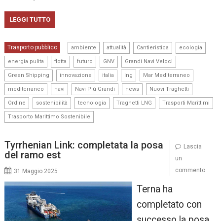
LEGGI TUTTO
,
,
,
,
Trasporto pubblico
ambiente
attualità
Cantieristica
ecologia
,
,
,
,
,
energia pulita
flotta
futuro
GNV
Grandi Navi Veloci
,
,
,
,
,
Green Shipping
innovazione
italia
lng
Mar Mediterraneo
,
,
,
,
,
mediterraneo
navi
Navi Più Grandi
news
Nuovi Traghetti
,
,
,
,
,
Ordine
sostenibilità
tecnologia
Traghetti LNG
Trasporti Marittimi
Trasporto Marittimo Sostenibile
Tyrrhenian Link: completata la posa
Lascia
del ramo est
un
commento
31 Maggio 2025
Terna ha
completato con
successo la posa