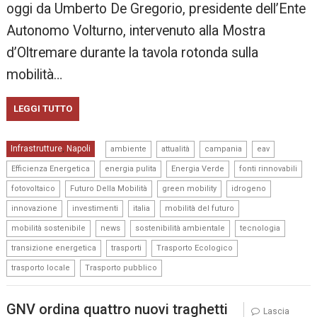
oggi da Umberto De Gregorio, presidente dell’Ente
Autonomo Volturno, intervenuto alla Mostra
d’Oltremare durante la tavola rotonda sulla
mobilità…
LEGGI TUTTO
,
,
,
,
Infrastrutture
Napoli
,
ambiente
attualità
campania
eav
,
,
,
,
Efficienza Energetica
energia pulita
Energia Verde
fonti rinnovabili
,
,
,
,
fotovoltaico
Futuro Della Mobilità
green mobility
idrogeno
,
,
,
,
innovazione
investimenti
italia
mobilità del futuro
,
,
,
,
mobilità sostenibile
news
sostenibilità ambientale
tecnologia
,
,
,
transizione energetica
trasporti
Trasporto Ecologico
,
trasporto locale
Trasporto pubblico
GNV ordina quattro nuovi traghetti
Lascia