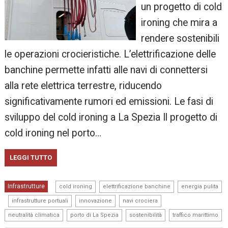
un progetto di cold
ironing che mira a
rendere sostenibili
le operazioni crocieristiche. L’elettrificazione delle
banchine permette infatti alle navi di connettersi
alla rete elettrica terrestre, riducendo
significativamente rumori ed emissioni. Le fasi di
sviluppo del cold ironing a La Spezia Il progetto di
cold ironing nel porto…
LEGGI TUTTO
,
,
Infrastrutture
cold ironing
elettrificazione banchine
energia pulita
,
,
,
,
infrastrutture portuali
innovazione
navi crociera
,
,
,
neutralità climatica
porto di La Spezia
sostenibilità
traffico marittimo