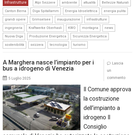
,
,
,
,
Infrastrutture
Alpi Svizzere
ambiente
attualità
Bellezze Naturali
,
,
,
,
Canton Berna
Diga Spitallamm
Energia Idroelettrica
energia pulita
,
,
,
,
grandi opere
Grimselsee
inaugurazione
infrastrutture
,
,
,
,
,
ingegneria
Kraftwerke Oberhasli
KWO
montagna
news
,
,
,
Nuova Diga
Produzione Energetica
Sicurezza Energetica
,
,
,
sostenibilità
svizzera
tecnologia
turismo
A Marghera nasce l’impianto per i
Lascia
bus a idrogeno di Venezia
un
commento
5 Luglio 2025
Il Comune approva
la costruzione
dell’impianto a
idrogeno Il
Consiglio