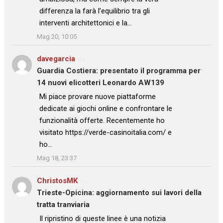
differenza la farà l’equilibrio tra gli
interventi architettonici e la…
”
Mag 20, 10:05
davegarcia
su
Guardia Costiera: presentato il programma per
14 nuovi elicotteri Leonardo AW139
: “
Mi piace provare nuove piattaforme
dedicate ai giochi online e confrontare le
funzionalità offerte. Recentemente ho
visitato https://verde-casinoitalia.com/ e
ho…
”
Mag 18, 23:37
ChristosMK
su
Trieste-Opicina: aggiornamento sui lavori della
tratta tranviaria
: “
Il ripristino di queste linee è una notizia