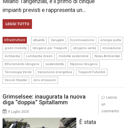
Milano Tangenziali, è il primo di cinque
impianti previsti e rappresenta un…
LEGGI TUTTO
,
,
,
,
Infrastrutture
attualità
Carugate
Ecoinnovazione
energia pulita
,
,
,
,
green mobility
Idrogeno per Trasporti
idrogeno verde
innovazione
,
,
,
,
lombardia
Lombardia Green
mobilità sostenibile
News Ambientali
,
,
,
Rifornimento Idrogeno
sostenibilità
Stazione Idrogeno
,
,
,
Tecnologia Verde
transizione energetica
Trasporti Futuribili
,
Veicoli Stradali
zero emissioni
Grimselsee: inaugurata la nuova
Lascia
diga “doppia” Spitallamm
un
commento
9 Luglio 2025
È stata