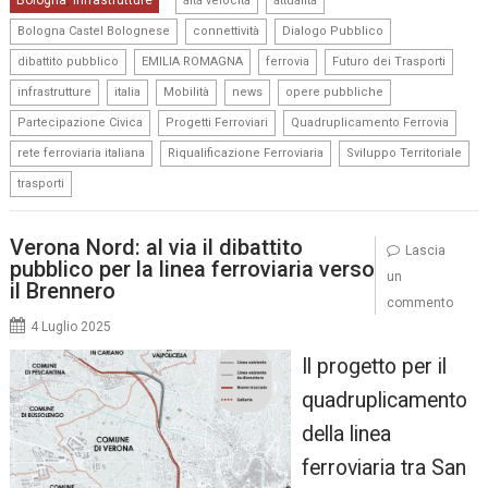
Bologna
Infrastrutture
,
alta velocità
attualità
,
,
,
Bologna Castel Bolognese
connettività
Dialogo Pubblico
,
,
,
,
dibattito pubblico
EMILIA ROMAGNA
ferrovia
Futuro dei Trasporti
,
,
,
,
,
infrastrutture
italia
Mobilità
news
opere pubbliche
,
,
,
Partecipazione Civica
Progetti Ferroviari
Quadruplicamento Ferrovia
,
,
,
rete ferroviaria italiana
Riqualificazione Ferroviaria
Sviluppo Territoriale
trasporti
Verona Nord: al via il dibattito
Lascia
pubblico per la linea ferroviaria verso
un
il Brennero
commento
4 Luglio 2025
Il progetto per il
quadruplicamento
della linea
ferroviaria tra San