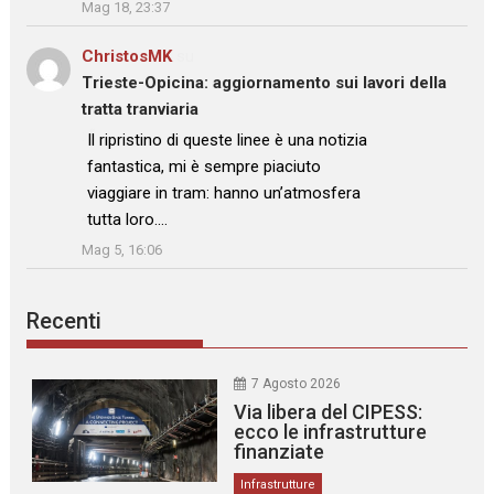
Mag 18, 23:37
ChristosMK
su
Trieste-Opicina: aggiornamento sui lavori della
tratta tranviaria
: “
Il ripristino di queste linee è una notizia
fantastica, mi è sempre piaciuto
viaggiare in tram: hanno un’atmosfera
tutta loro.…
”
Mag 5, 16:06
Recenti
7 Agosto 2026
Via libera del CIPESS:
ecco le infrastrutture
finanziate
Infrastrutture