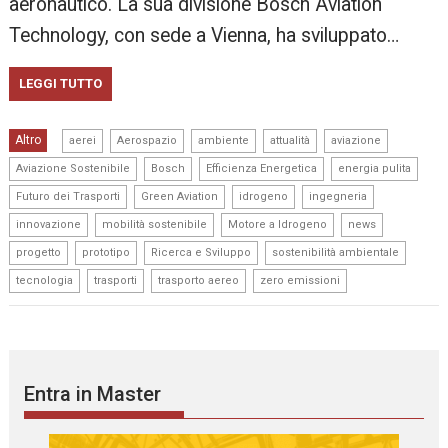
aeronautico. La sua divisione Bosch Aviation
Technology, con sede a Vienna, ha sviluppato…
LEGGI TUTTO
,
,
,
,
,
Altro
aerei
Aerospazio
ambiente
attualità
aviazione
,
,
,
,
Aviazione Sostenibile
Bosch
Efficienza Energetica
energia pulita
,
,
,
,
Futuro dei Trasporti
Green Aviation
idrogeno
ingegneria
,
,
,
,
innovazione
mobilità sostenibile
Motore a Idrogeno
news
,
,
,
,
progetto
prototipo
Ricerca e Sviluppo
sostenibilità ambientale
,
,
,
tecnologia
trasporti
trasporto aereo
zero emissioni
Entra in Master