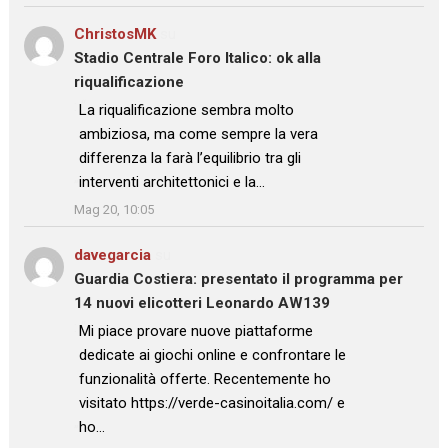
ChristosMK
su
Stadio Centrale Foro Italico: ok alla
riqualificazione
: “
La riqualificazione sembra molto
ambiziosa, ma come sempre la vera
differenza la farà l’equilibrio tra gli
interventi architettonici e la…
”
Mag 20, 10:05
davegarcia
su
Guardia Costiera: presentato il programma per
14 nuovi elicotteri Leonardo AW139
: “
Mi piace provare nuove piattaforme
dedicate ai giochi online e confrontare le
funzionalità offerte. Recentemente ho
visitato https://verde-casinoitalia.com/ e
ho…
”