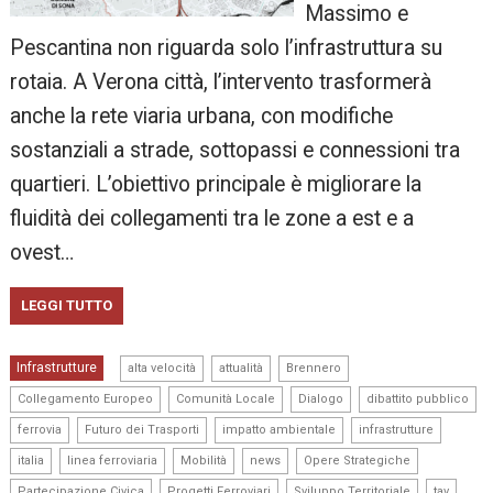
Massimo e
Pescantina non riguarda solo l’infrastruttura su
rotaia. A Verona città, l’intervento trasformerà
anche la rete viaria urbana, con modifiche
sostanziali a strade, sottopassi e connessioni tra
quartieri. L’obiettivo principale è migliorare la
fluidità dei collegamenti tra le zone a est e a
ovest…
LEGGI TUTTO
,
,
,
Infrastrutture
alta velocità
attualità
Brennero
,
,
,
,
Collegamento Europeo
Comunità Locale
Dialogo
dibattito pubblico
,
,
,
,
ferrovia
Futuro dei Trasporti
impatto ambientale
infrastrutture
,
,
,
,
,
italia
linea ferroviaria
Mobilità
news
Opere Strategiche
,
,
,
,
Partecipazione Civica
Progetti Ferroviari
Sviluppo Territoriale
tav