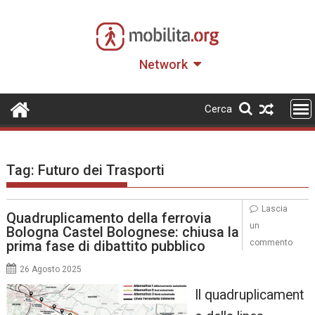
Skip
to
content
Network
Cerca
Tag:
Futuro dei Trasporti
Lascia
Quadruplicamento della ferrovia
un
Bologna Castel Bolognese: chiusa la
prima fase di dibattito pubblico
commento
26 Agosto 2025
Il quadruplicament