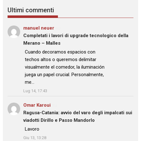
Ultimi commenti
manuel neuer
su
Completati i lavori di upgrade tecnologico della
Merano – Malles
: “
Cuando decoramos espacios con
techos altos o queremos delimitar
visualmente el comedor, la iluminación
juega un papel crucial. Personalmente,
me…
”
Lug 14, 17:43
Omar Karoui
su
Ragusa-Catania: avvio del varo degli impalcati sui
viadotti Dirillo e Passo Mandorlo
: “
Lavoro
”
Giu 13, 13:28