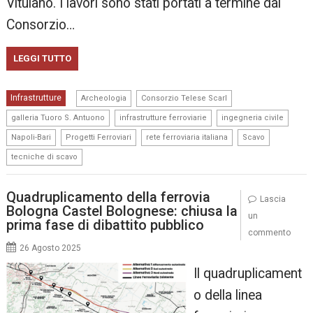
Vitulano. I lavori sono stati portati a termine dal
Consorzio…
LEGGI TUTTO
,
,
Infrastrutture
Archeologia
Consorzio Telese Scarl
,
,
,
galleria Tuoro S. Antuono
infrastrutture ferroviarie
ingegneria civile
,
,
,
,
Napoli-Bari
Progetti Ferroviari
rete ferroviaria italiana
Scavo
tecniche di scavo
Quadruplicamento della ferrovia
Lascia
Bologna Castel Bolognese: chiusa la
un
prima fase di dibattito pubblico
commento
26 Agosto 2025
Il quadruplicament
o della linea