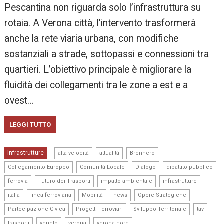
Pescantina non riguarda solo l’infrastruttura su
rotaia. A Verona città, l’intervento trasformerà
anche la rete viaria urbana, con modifiche
sostanziali a strade, sottopassi e connessioni tra
quartieri. L’obiettivo principale è migliorare la
fluidità dei collegamenti tra le zone a est e a
ovest…
LEGGI TUTTO
,
,
,
Infrastrutture
alta velocità
attualità
Brennero
,
,
,
,
Collegamento Europeo
Comunità Locale
Dialogo
dibattito pubblico
,
,
,
,
ferrovia
Futuro dei Trasporti
impatto ambientale
infrastrutture
,
,
,
,
,
italia
linea ferroviaria
Mobilità
news
Opere Strategiche
,
,
,
,
Partecipazione Civica
Progetti Ferroviari
Sviluppo Territoriale
tav
,
,
,
trasporti
veneto
verona
verona nord