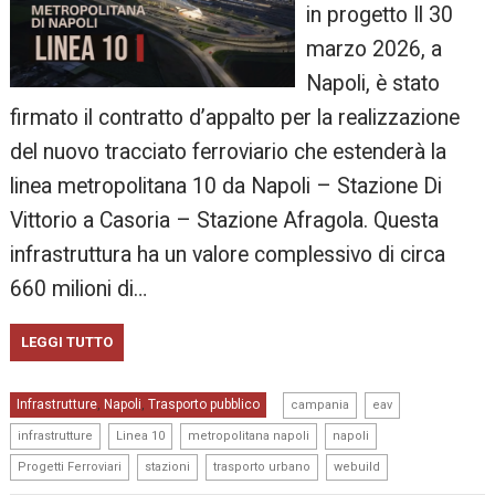
in progetto Il 30
marzo 2026, a
Napoli, è stato
firmato il contratto d’appalto per la realizzazione
del nuovo tracciato ferroviario che estenderà la
linea metropolitana 10 da Napoli – Stazione Di
Vittorio a Casoria – Stazione Afragola. Questa
infrastruttura ha un valore complessivo di circa
660 milioni di…
LEGGI TUTTO
,
,
Infrastrutture
Napoli
Trasporto pubblico
,
,
campania
eav
,
,
,
,
infrastrutture
Linea 10
metropolitana napoli
napoli
,
,
,
Progetti Ferroviari
stazioni
trasporto urbano
webuild