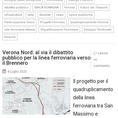
Bologna Castel Bolognese
connettività
Dialogo Pubblico
,
,
,
,
dibattito pubblico
EMILIA ROMAGNA
ferrovia
Futuro dei Trasporti
,
,
,
,
,
infrastrutture
italia
Mobilità
news
opere pubbliche
,
,
,
Partecipazione Civica
Progetti Ferroviari
Quadruplicamento Ferrovia
,
,
,
rete ferroviaria italiana
Riqualificazione Ferroviaria
Sviluppo Territoriale
trasporti
Verona Nord: al via il dibattito
Lascia
pubblico per la linea ferroviaria verso
un
il Brennero
commento
4 Luglio 2025
Il progetto per il
quadruplicamento
della linea
ferroviaria tra San
Massimo e