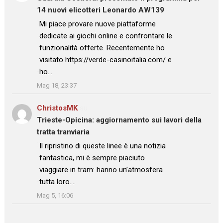
14 nuovi elicotteri Leonardo AW139
: “
Mi piace provare nuove piattaforme
dedicate ai giochi online e confrontare le
funzionalità offerte. Recentemente ho
visitato https://verde-casinoitalia.com/ e
ho…
”
Mag 18, 23:37
ChristosMK
su
Trieste-Opicina: aggiornamento sui lavori della
tratta tranviaria
: “
Il ripristino di queste linee è una notizia
fantastica, mi è sempre piaciuto
viaggiare in tram: hanno un’atmosfera
tutta loro.…
”
Mag 5, 16:06