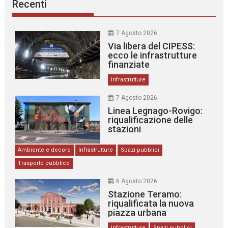
Recenti
7 Agosto 2026
Via libera del CIPESS:
ecco le infrastrutture
finanziate
Infrastrutture
7 Agosto 2026
Linea Legnago-Rovigo:
riqualificazione delle
stazioni
Ambiente e decoro
Infrastrutture
Spazi pubblici
Trasporto pubblico
6 Agosto 2026
Stazione Teramo:
riqualificata la nuova
piazza urbana
Infrastrutture
Spazi pubblici