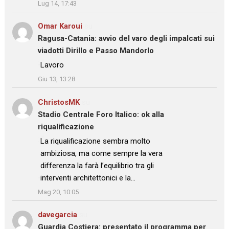
Lug 14, 17:43
Omar Karoui
su
Ragusa-Catania: avvio del varo degli impalcati sui
viadotti Dirillo e Passo Mandorlo
: “
Lavoro
”
Giu 13, 13:28
ChristosMK
su
Stadio Centrale Foro Italico: ok alla
riqualificazione
: “
La riqualificazione sembra molto
ambiziosa, ma come sempre la vera
differenza la farà l’equilibrio tra gli
interventi architettonici e la…
”
Mag 20, 10:05
davegarcia
su
Guardia Costiera: presentato il programma per