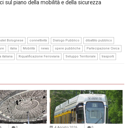
ci sul piano della mobilità e della sicurezza
,
,
,
,
astel Bolognese
connettività
Dialogo Pubblico
dibattito pubblico
,
,
,
,
,
,
ure
italia
Mobilità
news
opere pubbliche
Partecipazione Civica
,
,
,
a italiana
Riqualificazione Ferroviaria
Sviluppo Territoriale
trasporti
6
0
4 Agosto 2026
0