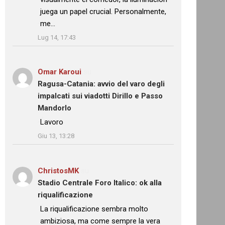
juega un papel crucial. Personalmente,
me…
”
Lug 14, 17:43
Omar Karoui
su
Ragusa-Catania: avvio del varo degli
impalcati sui viadotti Dirillo e Passo
Mandorlo
: “
Lavoro
”
Giu 13, 13:28
ChristosMK
su
Stadio Centrale Foro Italico: ok alla
riqualificazione
: “
La riqualificazione sembra molto
ambiziosa, ma come sempre la vera