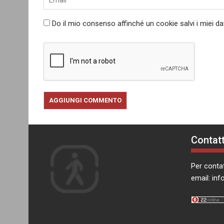
Do il mio consenso affinché un cookie salvi i miei d
Contatt
Per contat
email:
inf