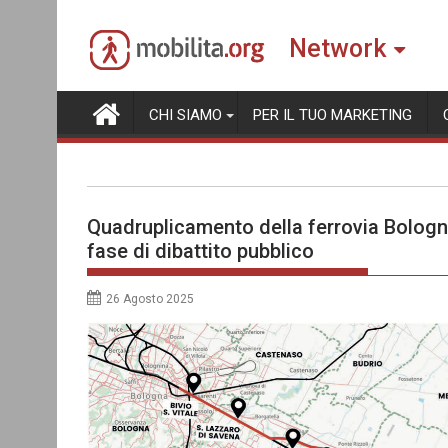
Skip
to
Network
content
CHI SIAMO
PER IL TUO MARKETING
Quadruplicamento della ferrovia Bologn
fase di dibattito pubblico
26 Agosto 2025