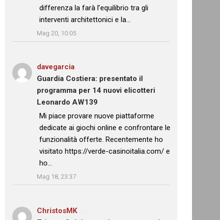
differenza la farà l’equilibrio tra gli
interventi architettonici e la…
”
Mag 20, 10:05
davegarcia
su
Guardia Costiera: presentato il
programma per 14 nuovi elicotteri
Leonardo AW139
: “
Mi piace provare nuove piattaforme
dedicate ai giochi online e confrontare le
funzionalità offerte. Recentemente ho
visitato https://verde-casinoitalia.com/ e
ho…
”
Mag 18, 23:37
ChristosMK
su