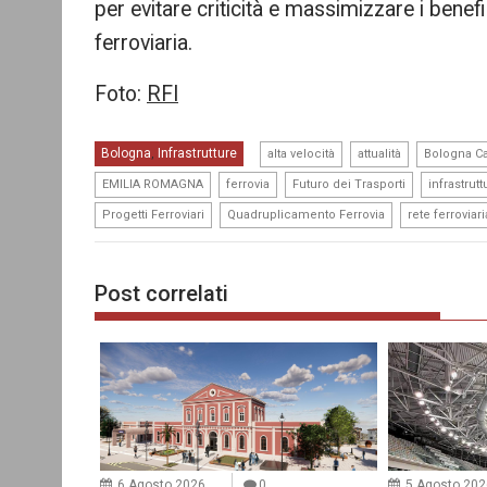
per evitare criticità e massimizzare i benefi
ferroviaria.
Foto:
RFI
,
,
Bologna
Infrastrutture
,
alta velocità
attualità
Bologna C
,
,
,
EMILIA ROMAGNA
ferrovia
Futuro dei Trasporti
infrastrutt
,
,
Progetti Ferroviari
Quadruplicamento Ferrovia
rete ferroviari
Post correlati
6 Agosto 2026
0
5 Agosto 202