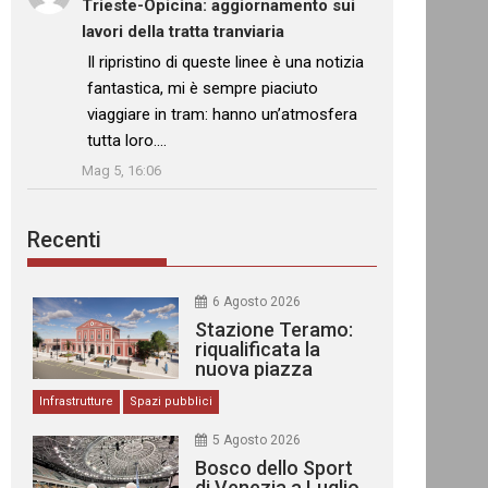
Trieste-Opicina: aggiornamento sui
lavori della tratta tranviaria
: “
Il ripristino di queste linee è una notizia
fantastica, mi è sempre piaciuto
viaggiare in tram: hanno un’atmosfera
tutta loro.…
”
Mag 5, 16:06
Recenti
6 Agosto 2026
Stazione Teramo:
riqualificata la
nuova piazza
urbana
Infrastrutture
Spazi pubblici
5 Agosto 2026
Bosco dello Sport
di Venezia a Luglio