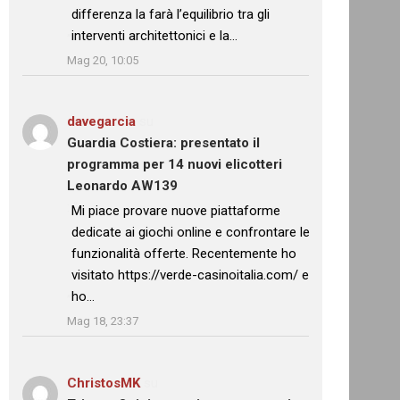
differenza la farà l’equilibrio tra gli
interventi architettonici e la…
”
Mag 20, 10:05
davegarcia
su
Guardia Costiera: presentato il
programma per 14 nuovi elicotteri
Leonardo AW139
: “
Mi piace provare nuove piattaforme
dedicate ai giochi online e confrontare le
funzionalità offerte. Recentemente ho
visitato https://verde-casinoitalia.com/ e
ho…
”
Mag 18, 23:37
ChristosMK
su