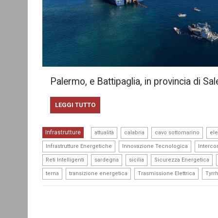
Palermo, e Battipaglia, in provincia di Sal
LEGGI TUTTO
,
,
,
Infrastrutture
attualità
calabria
cavo sottomarino
ele
,
,
Infrastrutture Energetiche
Innovazione Tecnologica
Interco
,
,
,
,
Reti Intelligenti
sardegna
sicilia
Sicurezza Energetica
,
,
,
terna
transizione energetica
Trasmissione Elettrica
Tyrr