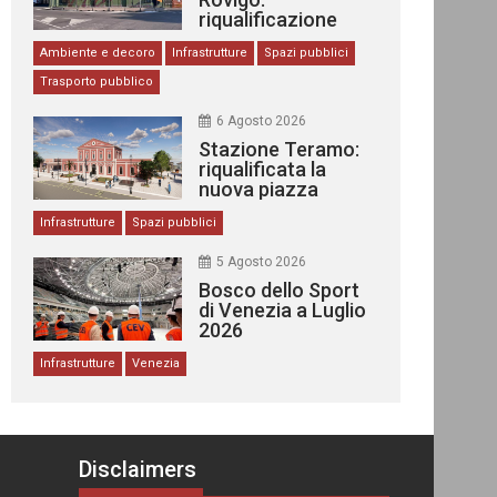
riqualificazione
delle stazioni
Ambiente e decoro
Infrastrutture
Spazi pubblici
Trasporto pubblico
6 Agosto 2026
Stazione Teramo:
riqualificata la
nuova piazza
urbana
Infrastrutture
Spazi pubblici
5 Agosto 2026
Bosco dello Sport
di Venezia a Luglio
2026
Infrastrutture
Venezia
Disclaimers