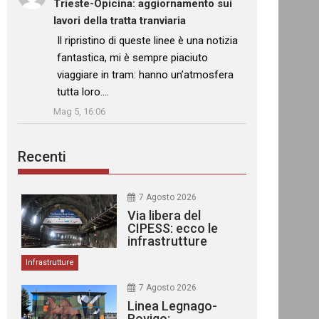
Trieste-Opicina: aggiornamento sui
lavori della tratta tranviaria
: “
Il ripristino di queste linee è una notizia
fantastica, mi è sempre piaciuto
viaggiare in tram: hanno un’atmosfera
tutta loro.…
”
Mag 5, 16:06
Recenti
7 Agosto 2026
Via libera del
CIPESS: ecco le
infrastrutture
finanziate
Infrastrutture
7 Agosto 2026
Linea Legnago-
Rovigo: