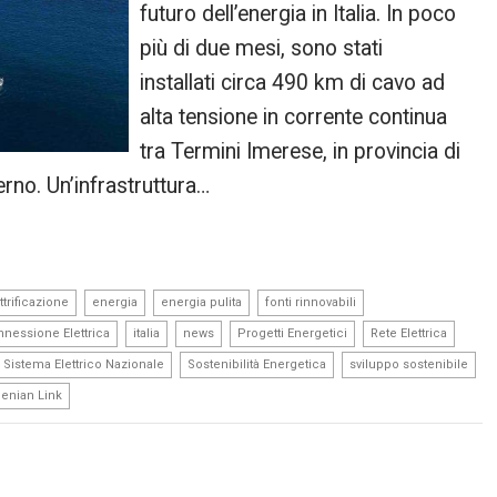
futuro dell’energia in Italia. In poco
più di due mesi, sono stati
installati circa 490 km di cavo ad
alta tensione in corrente continua
tra Termini Imerese, in provincia di
erno. Un’infrastruttura…
,
,
,
,
ttrificazione
energia
energia pulita
fonti rinnovabili
,
,
,
,
,
nnessione Elettrica
italia
news
Progetti Energetici
Rete Elettrica
,
,
,
Sistema Elettrico Nazionale
Sostenibilità Energetica
sviluppo sostenibile
henian Link