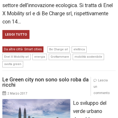
settore dell’innovazione ecologica. Si tratta di Enel
X Mobility srl e di Be Charge srl, rispettivamente
con 14…
LEGGI TUTTO
,
,
Da altre città
Smart cities
,
Be Charge srl
elettrica
,
,
,
,
Enel X Mobility srl
energia
Grottammare
mobilità sostenibile
svolta green
Le Green city non sono solo roba da
Lascia
ricchi
un
commento
2 Marzo 2017
Lo sviluppo del
verde urbano