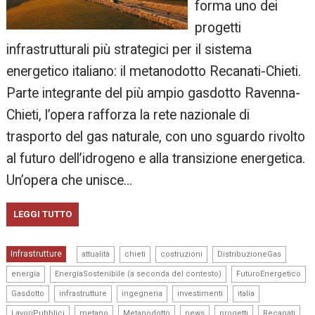
forma uno dei
progetti
infrastrutturali più strategici per il sistema
energetico italiano: il metanodotto Recanati-Chieti.
Parte integrante del più ampio gasdotto Ravenna-
Chieti, l’opera rafforza la rete nazionale di
trasporto del gas naturale, con uno sguardo rivolto
al futuro dell’idrogeno e alla transizione energetica.
Un’opera che unisce…
LEGGI TUTTO
,
,
,
,
Infrastrutture
attualità
chieti
costruzioni
DistribuzioneGas
,
,
,
energia
EnergiaSostenibile (a seconda del contesto)
FuturoEnergetico
,
,
,
,
,
Gasdotto
infrastrutture
ingegneria
investimenti
italia
,
,
,
,
,
,
LavoriPubblici
metano
Metanodotto
news
progetti
Recanati