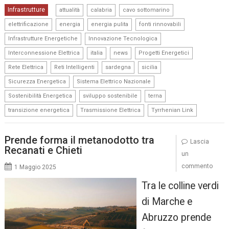
,
,
,
Infrastrutture
attualità
calabria
cavo sottomarino
,
,
,
,
elettrificazione
energia
energia pulita
fonti rinnovabili
,
,
Infrastrutture Energetiche
Innovazione Tecnologica
,
,
,
,
Interconnessione Elettrica
italia
news
Progetti Energetici
,
,
,
,
Rete Elettrica
Reti Intelligenti
sardegna
sicilia
,
,
Sicurezza Energetica
Sistema Elettrico Nazionale
,
,
,
Sostenibilità Energetica
sviluppo sostenibile
terna
,
,
transizione energetica
Trasmissione Elettrica
Tyrrhenian Link
Prende forma il metanodotto tra
Lascia
Recanati e Chieti
un
commento
1 Maggio 2025
Tra le colline verdi
di Marche e
Abruzzo prende