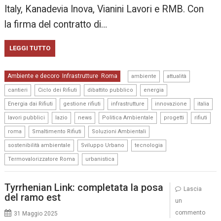
Italy, Kanadevia Inova, Vianini Lavori e RMB. Con
la firma del contratto di…
LEGGI TUTTO
,
,
Ambiente e decoro
Infrastrutture
Roma
,
,
ambiente
attualità
,
,
,
,
cantieri
Ciclo dei Rifiuti
dibattito pubblico
energia
,
,
,
,
,
Energia dai Rifiuti
gestione rifiuti
infrastrutture
innovazione
italia
,
,
,
,
,
,
lavori pubblici
lazio
news
Politica Ambientale
progetti
rifiuti
,
,
,
roma
Smaltimento Rifiuti
Soluzioni Ambientali
,
,
,
sostenibilità ambientale
Sviluppo Urbano
tecnologia
,
Termovalorizzatore Roma
urbanistica
Tyrrhenian Link: completata la posa
Lascia
del ramo est
un
commento
31 Maggio 2025