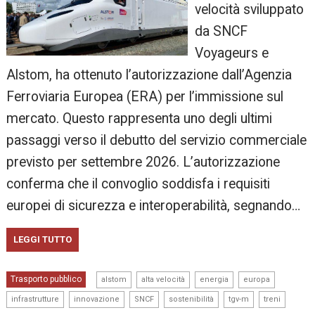
velocità sviluppato
da SNCF
Voyageurs e
Alstom, ha ottenuto l’autorizzazione dall’Agenzia
Ferroviaria Europea (ERA) per l’immissione sul
mercato. Questo rappresenta uno degli ultimi
passaggi verso il debutto del servizio commerciale
previsto per settembre 2026. L’autorizzazione
conferma che il convoglio soddisfa i requisiti
europei di sicurezza e interoperabilità, segnando…
LEGGI TUTTO
,
,
,
,
Trasporto pubblico
alstom
alta velocità
energia
europa
,
,
,
,
,
infrastrutture
innovazione
SNCF
sostenibilità
tgv-m
treni