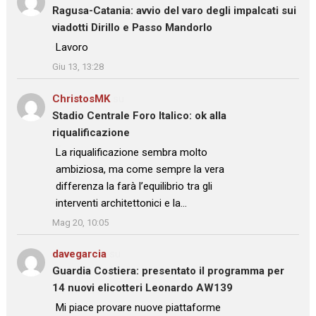
Ragusa-Catania: avvio del varo degli impalcati sui
viadotti Dirillo e Passo Mandorlo
: “
Lavoro
”
Giu 13, 13:28
ChristosMK
su
Stadio Centrale Foro Italico: ok alla
riqualificazione
: “
La riqualificazione sembra molto
ambiziosa, ma come sempre la vera
differenza la farà l’equilibrio tra gli
interventi architettonici e la…
”
Mag 20, 10:05
davegarcia
su
Guardia Costiera: presentato il programma per
14 nuovi elicotteri Leonardo AW139
: “
Mi piace provare nuove piattaforme