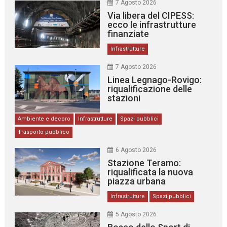
7 Agosto 2026
Via libera del CIPESS:
ecco le infrastrutture
finanziate
Infrastrutture
7 Agosto 2026
Linea Legnago-Rovigo:
riqualificazione delle
stazioni
Ambiente e decoro
Infrastrutture
Spazi pubblici
Trasporto pubblico
6 Agosto 2026
Stazione Teramo:
riqualificata la nuova
piazza urbana
Infrastrutture
Spazi pubblici
5 Agosto 2026