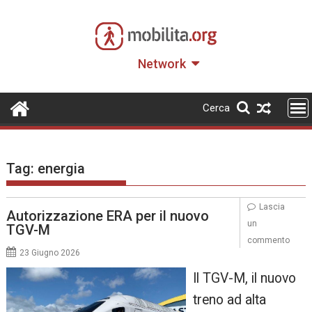
Skip
to
content
Network
Cerca
Tag:
energia
Lascia
Autorizzazione ERA per il nuovo
un
TGV-M
commento
23 Giugno 2026
Il TGV-M, il nuovo
treno ad alta