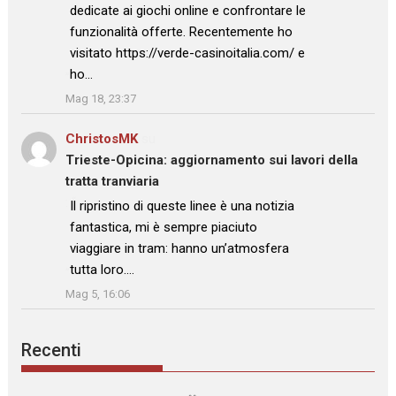
dedicate ai giochi online e confrontare le
funzionalità offerte. Recentemente ho
visitato https://verde-casinoitalia.com/ e
ho…
”
Mag 18, 23:37
ChristosMK
su
Trieste-Opicina: aggiornamento sui lavori della
tratta tranviaria
: “
Il ripristino di queste linee è una notizia
fantastica, mi è sempre piaciuto
viaggiare in tram: hanno un’atmosfera
tutta loro.…
”
Mag 5, 16:06
Recenti