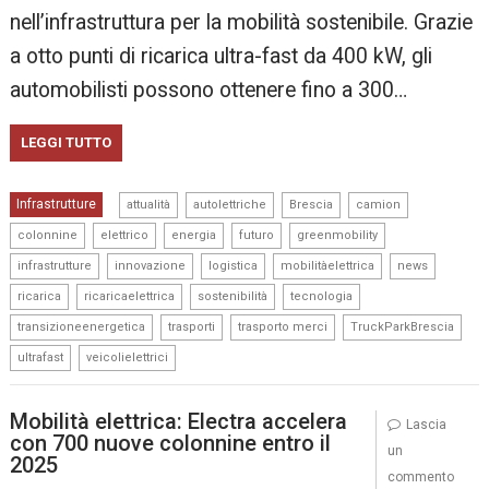
nell’infrastruttura per la mobilità sostenibile. Grazie
a otto punti di ricarica ultra-fast da 400 kW, gli
automobilisti possono ottenere fino a 300…
LEGGI TUTTO
,
,
,
,
Infrastrutture
attualità
autolettriche
Brescia
camion
,
,
,
,
,
colonnine
elettrico
energia
futuro
greenmobility
,
,
,
,
,
infrastrutture
innovazione
logistica
mobilitàelettrica
news
,
,
,
,
ricarica
ricaricaelettrica
sostenibilità
tecnologia
,
,
,
,
transizioneenergetica
trasporti
trasporto merci
TruckParkBrescia
,
ultrafast
veicolielettrici
Mobilità elettrica: Electra accelera
Lascia
con 700 nuove colonnine entro il
un
2025
commento