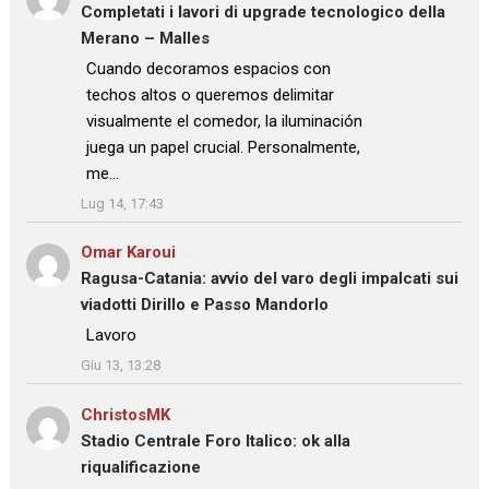
Completati i lavori di upgrade tecnologico della
Merano – Malles
: “
Cuando decoramos espacios con
techos altos o queremos delimitar
visualmente el comedor, la iluminación
juega un papel crucial. Personalmente,
me…
”
Lug 14, 17:43
Omar Karoui
su
Ragusa-Catania: avvio del varo degli impalcati sui
viadotti Dirillo e Passo Mandorlo
: “
Lavoro
”
Giu 13, 13:28
ChristosMK
su
Stadio Centrale Foro Italico: ok alla
riqualificazione