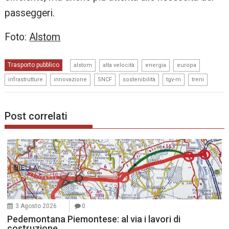
passeggeri.
Foto:
Alstom
,
,
,
,
Trasporto pubblico
alstom
alta velocità
energia
europa
,
,
,
,
,
infrastrutture
innovazione
SNCF
sostenibilità
tgv-m
treni
Post correlati
3 Agosto 2026
0
Pedemontana Piemontese: al via i lavori di
costruzione