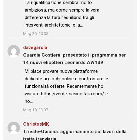
: “
La riqualificazione sembra molto
ambiziosa, ma come sempre la vera
differenza la farà l’equilibrio tra gli
interventi architettonici e la…
”
Mag 20, 10:05
davegarcia
su
Guardia Costiera: presentato il programma per
14 nuovi elicotteri Leonardo AW139
: “
Mi piace provare nuove piattaforme
dedicate ai giochi online e confrontare le
funzionalità offerte. Recentemente ho
visitato https://verde-casinoitalia.com/ e
ho…
”
Mag 18, 23:37
ChristosMK
su
Trieste-Opicina: aggiornamento sui lavori della
tratta tranviaria