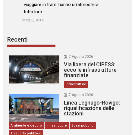
viaggiare in tram: hanno un’atmosfera
tutta loro.…
”
Mag 5, 16:06
Recenti
7 Agosto 2026
Via libera del CIPESS:
ecco le infrastrutture
finanziate
Infrastrutture
7 Agosto 2026
Linea Legnago-Rovigo:
riqualificazione delle
stazioni
Ambiente e decoro
Infrastrutture
Spazi pubblici
Trasporto pubblico