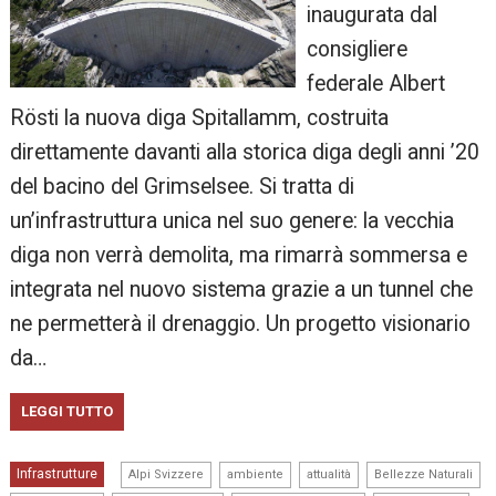
inaugurata dal
consigliere
federale Albert
Rösti la nuova diga Spitallamm, costruita
direttamente davanti alla storica diga degli anni ’20
del bacino del Grimselsee. Si tratta di
un’infrastruttura unica nel suo genere: la vecchia
diga non verrà demolita, ma rimarrà sommersa e
integrata nel nuovo sistema grazie a un tunnel che
ne permetterà il drenaggio. Un progetto visionario
da…
LEGGI TUTTO
,
,
,
,
Infrastrutture
Alpi Svizzere
ambiente
attualità
Bellezze Naturali