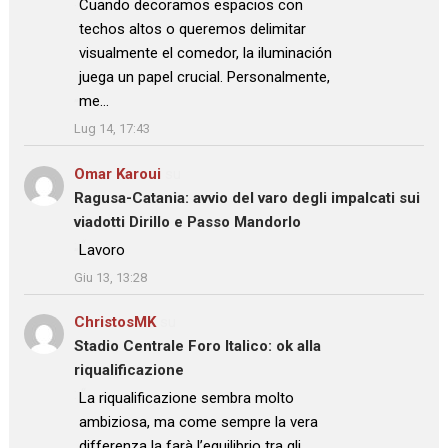
: “
Cuando decoramos espacios con
techos altos o queremos delimitar
visualmente el comedor, la iluminación
juega un papel crucial. Personalmente,
me…
”
Lug 14, 17:43
Omar Karoui
su
Ragusa-Catania: avvio del varo degli impalcati sui
viadotti Dirillo e Passo Mandorlo
: “
Lavoro
”
Giu 13, 13:28
ChristosMK
su
Stadio Centrale Foro Italico: ok alla
riqualificazione
: “
La riqualificazione sembra molto
ambiziosa, ma come sempre la vera
differenza la farà l’equilibrio tra gli