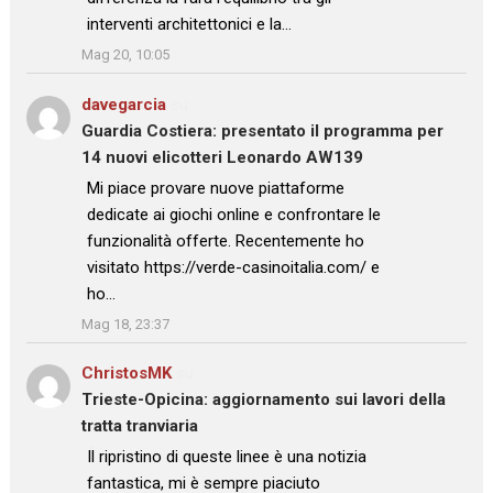
interventi architettonici e la…
”
Mag 20, 10:05
davegarcia
su
Guardia Costiera: presentato il programma per
14 nuovi elicotteri Leonardo AW139
: “
Mi piace provare nuove piattaforme
dedicate ai giochi online e confrontare le
funzionalità offerte. Recentemente ho
visitato https://verde-casinoitalia.com/ e
ho…
”
Mag 18, 23:37
ChristosMK
su
Trieste-Opicina: aggiornamento sui lavori della
tratta tranviaria
: “
Il ripristino di queste linee è una notizia
fantastica, mi è sempre piaciuto