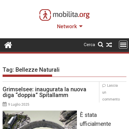
Skip
to
content
Network
Cerca
Tag:
Bellezze Naturali
Lascia
Grimselsee: inaugurata la nuova
un
diga “doppia” Spitallamm
commento
9 Luglio 2025
È stata
ufficialmente