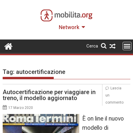
Skip
to
content
Network
Cerca
Tag:
autocertificazione
Lascia
Autocertificazione per viaggiare in
un
treno, il modello aggiornato
commento
17 Marzo 2020
È on line il nuovo
modello di