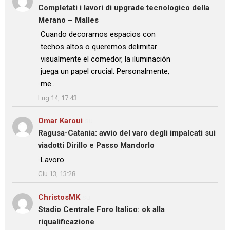
Completati i lavori di upgrade tecnologico della
Merano – Malles
: “
Cuando decoramos espacios con
techos altos o queremos delimitar
visualmente el comedor, la iluminación
juega un papel crucial. Personalmente,
me…
”
Lug 14, 17:43
Omar Karoui
su
Ragusa-Catania: avvio del varo degli impalcati sui
viadotti Dirillo e Passo Mandorlo
: “
Lavoro
”
Giu 13, 13:28
ChristosMK
su
Stadio Centrale Foro Italico: ok alla
riqualificazione