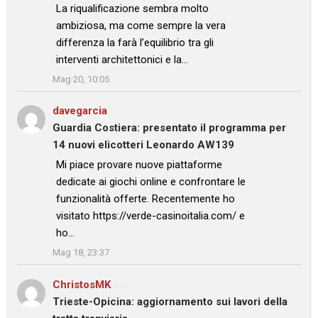
: “
La riqualificazione sembra molto
ambiziosa, ma come sempre la vera
differenza la farà l’equilibrio tra gli
interventi architettonici e la…
”
Mag 20, 10:05
davegarcia
su
Guardia Costiera: presentato il programma per
14 nuovi elicotteri Leonardo AW139
: “
Mi piace provare nuove piattaforme
dedicate ai giochi online e confrontare le
funzionalità offerte. Recentemente ho
visitato https://verde-casinoitalia.com/ e
ho…
”
Mag 18, 23:37
ChristosMK
su
Trieste-Opicina: aggiornamento sui lavori della