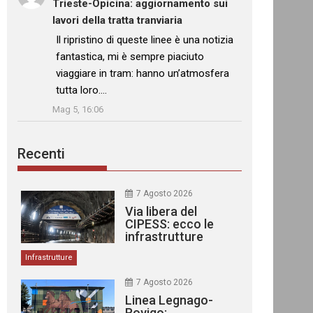
Trieste-Opicina: aggiornamento sui
lavori della tratta tranviaria
: “
Il ripristino di queste linee è una notizia
fantastica, mi è sempre piaciuto
viaggiare in tram: hanno un’atmosfera
tutta loro.…
”
Mag 5, 16:06
Recenti
7 Agosto 2026
Via libera del
CIPESS: ecco le
infrastrutture
finanziate
Infrastrutture
7 Agosto 2026
Linea Legnago-
Rovigo: