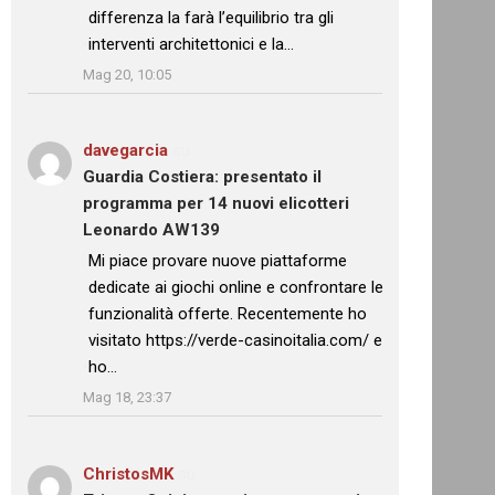
differenza la farà l’equilibrio tra gli
interventi architettonici e la…
”
Mag 20, 10:05
davegarcia
su
Guardia Costiera: presentato il
programma per 14 nuovi elicotteri
Leonardo AW139
: “
Mi piace provare nuove piattaforme
dedicate ai giochi online e confrontare le
funzionalità offerte. Recentemente ho
visitato https://verde-casinoitalia.com/ e
ho…
”
Mag 18, 23:37
ChristosMK
su