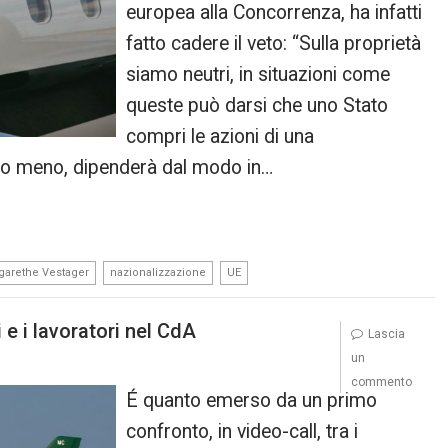
europea alla Concorrenza, ha infatti
fatto cadere il veto: “Sulla proprietà
siamo neutri, in situazioni come
queste può darsi che uno Stato
compri le azioni di una
to o meno, dipenderà dal modo in…
,
,
garethe Vestager
nazionalizzazione
UE
 e i lavoratori nel CdA
Lascia
un
commento
É quanto emerso da un primo
confronto, in video-call, tra i