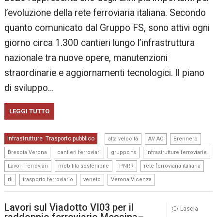
l’evoluzione della rete ferroviaria italiana. Secondo
quanto comunicato dal Gruppo FS, sono attivi ogni
giorno circa 1.300 cantieri lungo l’infrastruttura
nazionale tra nuove opere, manutenzioni
straordinarie e aggiornamenti tecnologici. Il piano
di sviluppo…
LEGGI TUTTO
,
,
,
Infrastrutture
Trasporto pubblico
,
alta velocità
AV AC
Brennero
,
,
,
,
Brescia Verona
cantieri ferroviari
gruppo fs
infrastrutture ferroviarie
,
,
,
,
Lavori Ferroviari
mobilità sostenibile
PNRR
rete ferroviaria italiana
,
,
,
rfi
trasporto ferroviario
veneto
Verona Vicenza
Lavori sul Viadotto VI03 per il
Lascia