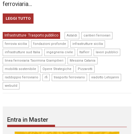
ferroviaria…
LEGGI TUTTO
,
,
Infrastrutture
Trasporto pubblico
,
Astaldi
cantieri ferroviari
,
,
,
ferrovia sicilia
fondazioni profonde
infrastrutture sicilia
,
,
,
,
infrastrutture sud Italia
ingegneria civile
Italferr
lavori pubblici
,
,
linea ferroviaria Taormina Giampilieri
Messina Catania
,
,
,
mobilità sostenibile
Opere Strategiche
Pizzarotti
,
,
,
,
raddoppio ferroviario
rfi
trasporto ferroviario
viadotto Letojanni
webuild
Entra in Master