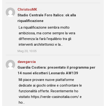
ChristosMK
su
Stadio Centrale Foro Italico: ok alla
riqualificazione
: “
La riqualificazione sembra molto
ambiziosa, ma come sempre la vera
differenza la farà l’equilibrio tra gli
interventi architettonici e la…
”
Mag 20, 10:05
davegarcia
su
Guardia Costiera: presentato il programma per
14 nuovi elicotteri Leonardo AW139
: “
Mi piace provare nuove piattaforme
dedicate ai giochi online e confrontare le
funzionalità offerte. Recentemente ho
visitato https://verde-casinoitalia.com/ e
ho…
”