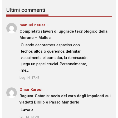
Ultimi commenti
manuel neuer
su
Completati i lavori di upgrade tecnologico della
Merano – Malles
: “
Cuando decoramos espacios con
techos altos o queremos delimitar
visualmente el comedor, la iluminación
juega un papel crucial. Personalmente,
me…
”
Lug 14, 17:43
Omar Karoui
su
Ragusa-Catania: avvio del varo degli impalcati sui
viadotti Dirillo e Passo Mandorlo
: “
Lavoro
”
Giu 13, 13:28