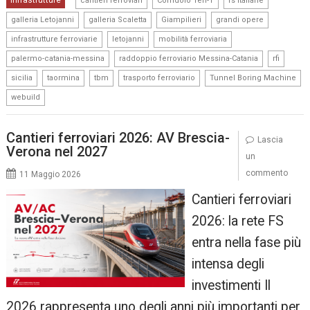
Infrastrutture
cantieri ferroviari
Corridoio Ten-T
fs italiane
,
,
,
,
galleria Letojanni
galleria Scaletta
Giampilieri
grandi opere
,
,
,
infrastrutture ferroviarie
letojanni
mobilità ferroviaria
,
,
,
palermo-catania-messina
raddoppio ferroviario Messina-Catania
rfi
,
,
,
,
,
sicilia
taormina
tbm
trasporto ferroviario
Tunnel Boring Machine
webuild
Cantieri ferroviari 2026: AV Brescia-
Lascia
Verona nel 2027
un
commento
11 Maggio 2026
Cantieri ferroviari
2026: la rete FS
entra nella fase più
intensa degli
investimenti Il
2026 rappresenta uno degli anni più importanti per