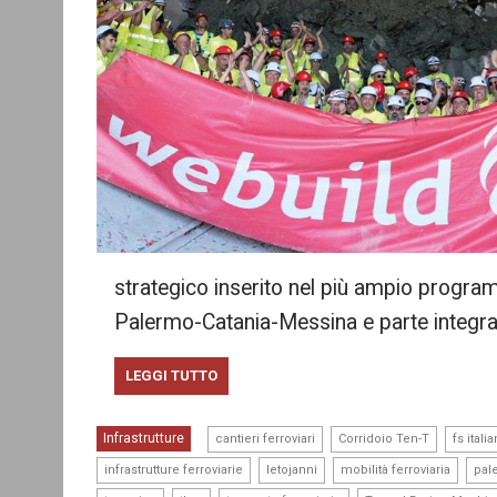
strategico inserito nel più ampio progra
Palermo-Catania-Messina e parte integra
LEGGI TUTTO
,
,
Infrastrutture
cantieri ferroviari
Corridoio Ten-T
fs itali
,
,
,
infrastrutture ferroviarie
letojanni
mobilità ferroviaria
pal