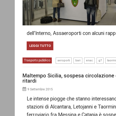
dell’Interno, Assaeroporti con alcuni rap
LEGGI TUTTO
,
,
,
,
Trasporto pubblico
aeroporti
bari
enac
g7
taorm
Maltempo Sicilia, sospesa circolazione d
ritardi
9 Settembre 2015
Le intense piogge che stanno interessando
stazioni di Alcantara, Letojanni e Taormina
ferroviario fra Messina e Catania è sospes