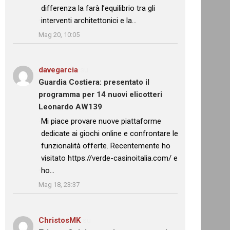
differenza la farà l’equilibrio tra gli
interventi architettonici e la…
”
Mag 20, 10:05
davegarcia
su
Guardia Costiera: presentato il
programma per 14 nuovi elicotteri
Leonardo AW139
: “
Mi piace provare nuove piattaforme
dedicate ai giochi online e confrontare le
funzionalità offerte. Recentemente ho
visitato https://verde-casinoitalia.com/ e
ho…
”
Mag 18, 23:37
ChristosMK
su