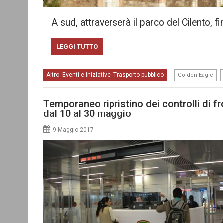
A sud, attraverserà il parco del Cilento, f
LEGGI TUTTO
,
Altro
Eventi e iniziative
Trasporto pubblico
,
,
Golden Eagle
Temporaneo ripristino dei controlli di fr
dal 10 al 30 maggio
9 Maggio 2017