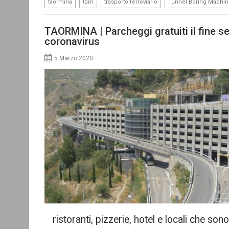
,
,
,
taormina
tbm
trasporto ferroviario
Tunnel Boring Machi
TAORMINA | Parcheggi gratuiti il fine s
coronavirus
5 Marzo 2020
ristoranti, pizzerie, hotel e locali che sono 