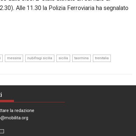
.30). Alle 11.30 la Polizia Ferroviaria ha segnalato
,
,
,
,
,
,
i
messina
nubifragi sicilia
sicilia
taormina
trenitalia
i
tare la redazione
o@mobilita.org