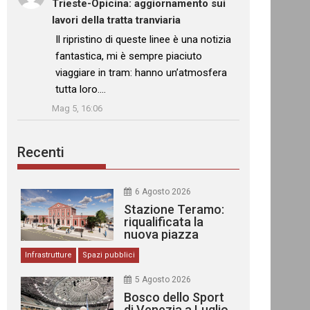
Trieste-Opicina: aggiornamento sui
lavori della tratta tranviaria
: “
Il ripristino di queste linee è una notizia
fantastica, mi è sempre piaciuto
viaggiare in tram: hanno un’atmosfera
tutta loro.…
”
Mag 5, 16:06
Recenti
6 Agosto 2026
Stazione Teramo:
riqualificata la
nuova piazza
urbana
Infrastrutture
Spazi pubblici
5 Agosto 2026
Bosco dello Sport
di Venezia a Luglio