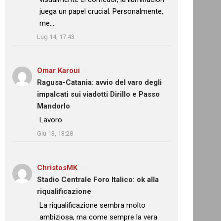
juega un papel crucial. Personalmente,
me…
”
Lug 14, 17:43
Omar Karoui
su
Ragusa-Catania: avvio del varo degli
impalcati sui viadotti Dirillo e Passo
Mandorlo
: “
Lavoro
”
Giu 13, 13:28
ChristosMK
su
Stadio Centrale Foro Italico: ok alla
riqualificazione
: “
La riqualificazione sembra molto
ambiziosa, ma come sempre la vera