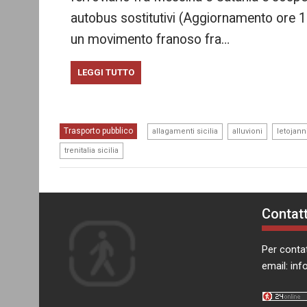
autobus sostitutivi (Aggiornamento ore 12
un movimento franoso fra…
LEGGI TUTTO
,
,
Trasporto pubblico
allagamenti sicilia
alluvioni
letojann
trenitalia sicilia
Contatt
Per contat
email:
inf