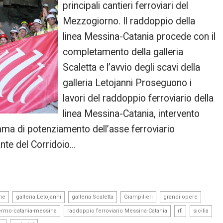
principali cantieri ferroviari del
Mezzogiorno. Il raddoppio della
linea Messina-Catania procede con il
completamento della galleria
Scaletta e l’avvio degli scavi della
galleria Letojanni Proseguono i
lavori del raddoppio ferroviario della
linea Messina-Catania, intervento
mma di potenziamento dell’asse ferroviario
nte del Corridoio…
,
,
,
,
,
ane
galleria Letojanni
galleria Scaletta
Giampilieri
grandi opere
,
,
,
,
ermo-catania-messina
raddoppio ferroviario Messina-Catania
rfi
sicilia