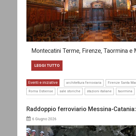
Montecatini Terme, Firenze, Taormina e Mo
LEGGI TUTTO
,
Eventi e iniziative
architettura ferroviaria
Firenze Santa Mar
,
,
,
Roma Ostiense
sale storiche
stazioni italiane
taormina
Raddoppio ferroviario Messina-Catania: 
6 Giugno 2026