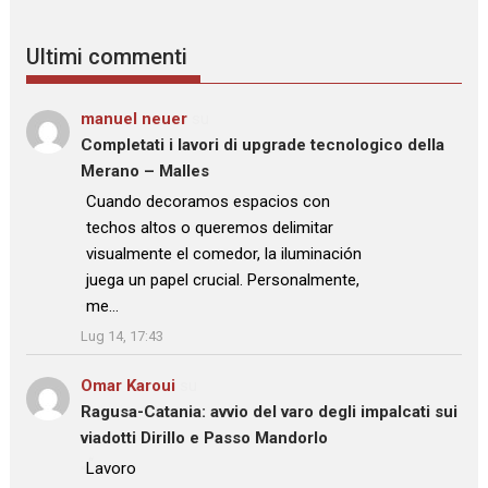
Ultimi commenti
manuel neuer
su
Completati i lavori di upgrade tecnologico della
Merano – Malles
: “
Cuando decoramos espacios con
techos altos o queremos delimitar
visualmente el comedor, la iluminación
juega un papel crucial. Personalmente,
me…
”
Lug 14, 17:43
Omar Karoui
su
Ragusa-Catania: avvio del varo degli impalcati sui
viadotti Dirillo e Passo Mandorlo
: “
Lavoro
”