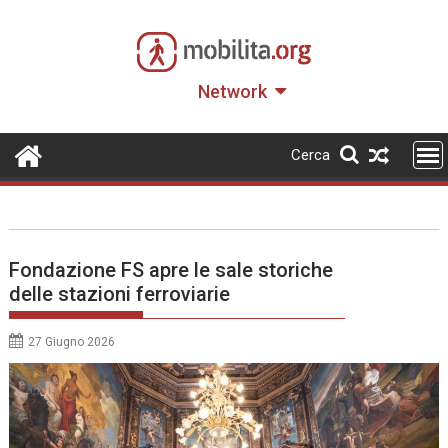
Skip
to
content
Network
Cerca
Fondazione FS apre le sale storiche
delle stazioni ferroviarie
27 Giugno 2026