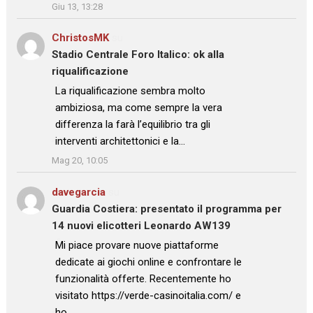
Giu 13, 13:28
ChristosMK
su
Stadio Centrale Foro Italico: ok alla
riqualificazione
: “
La riqualificazione sembra molto
ambiziosa, ma come sempre la vera
differenza la farà l’equilibrio tra gli
interventi architettonici e la…
”
Mag 20, 10:05
davegarcia
su
Guardia Costiera: presentato il programma per
14 nuovi elicotteri Leonardo AW139
: “
Mi piace provare nuove piattaforme
dedicate ai giochi online e confrontare le
funzionalità offerte. Recentemente ho
visitato https://verde-casinoitalia.com/ e
ho…