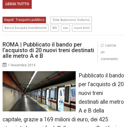
LEGGI TUTTO
,
Napoli
Trasporto pubblico
,
’Ente Autonomo Volturno
,
,
,
Banca Europea Investimenti
BEI
eav
nuovi treni
ROMA | Pubblicato il bando per
Lascia
l’acquisto di 20 nuovi treni destinati
un
alle metro A e B
commento
1 Novembre 2019
Pubblicato il bando
per l’acquisto di 20
nuovi treni
destinati alle metro
A e B della
capitale, grazie a 169 milioni di euro, dei 425