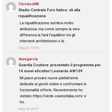
ChristosMK
su
Stadio Centrale Foro Italico: ok alla
riqualificazione
: “
La riqualificazione sembra molto
ambiziosa, ma come sempre la vera
differenza la farà l’equilibrio tra gli
interventi architettonici e la…
”
Mag 20, 10:05
davegarcia
su
Guardia Costiera: presentato il programma per
14 nuovi elicotteri Leonardo AW139
: “
Mi piace provare nuove piattaforme
dedicate ai giochi online e confrontare le
funzionalità offerte. Recentemente ho
visitato https://verde-casinoitalia.com/ e
ho…
”
Mag 18, 23:37