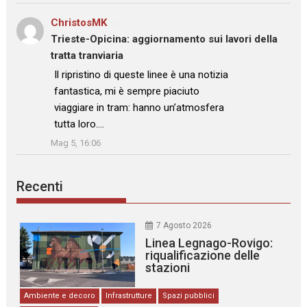
ChristosMK
su
Trieste-Opicina: aggiornamento sui lavori della
tratta tranviaria
: “
Il ripristino di queste linee è una notizia
fantastica, mi è sempre piaciuto
viaggiare in tram: hanno un’atmosfera
tutta loro.…
”
Mag 5, 16:06
Recenti
7 Agosto 2026
Linea Legnago-Rovigo:
riqualificazione delle
stazioni
Ambiente e decoro
Infrastrutture
Spazi pubblici