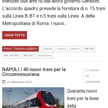
stanziati due anni fa dall’allora governo Gentiloni.
L’accordo quadro prevede la fornitura di n. 15 treni
sulla Linea B-B1 e n.5 treni sulla Linea A della
Metropolitana di Roma. I nuovi…
LEGGI TUTTO
,
,
,
,
Roma
Trasporto pubblico
,
bando
linea a
linea b
MA 300
,
,
MB 100/300
MB 400
nuovi treni
NAPOLI | 40 nuovi treni per la
Lascia
Circumvesuviana
un
commento
25 Settembre 2019
Quaranta nuovi
treni per la linea
della