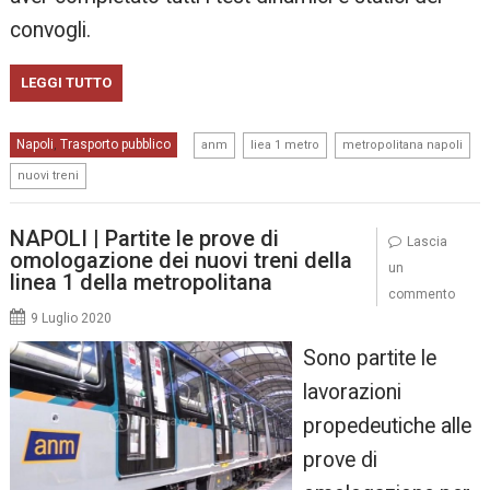
convogli.
LEGGI TUTTO
,
,
,
Napoli
Trasporto pubblico
,
anm
liea 1 metro
metropolitana napoli
nuovi treni
NAPOLI | Partite le prove di
Lascia
omologazione dei nuovi treni della
un
linea 1 della metropolitana
commento
9 Luglio 2020
Sono partite le
lavorazioni
propedeutiche alle
prove di