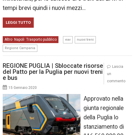
tempi brevi quindi i nuovi mezzi…
LEGGI TUTTO
,
,
Altro
Napoli
Trasporto pubblico
,
,
eav
nuovi treni
Regione Campania
REGIONE PUGLIA | Sbloccate risorse
Lascia
del Patto per la Puglia per nuovi treni
un
e bus
commento
15 Gennaio 2020
Approvato nella
giunta regionale
della Puglia lo
stanziamento di