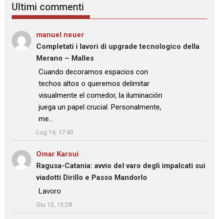
Ultimi commenti
manuel neuer
su
Completati i lavori di upgrade tecnologico della
Merano – Malles
: “
Cuando decoramos espacios con
techos altos o queremos delimitar
visualmente el comedor, la iluminación
juega un papel crucial. Personalmente,
me…
”
Lug 14, 17:43
Omar Karoui
su
Ragusa-Catania: avvio del varo degli impalcati sui
viadotti Dirillo e Passo Mandorlo
: “
Lavoro
”
Giu 13, 13:28