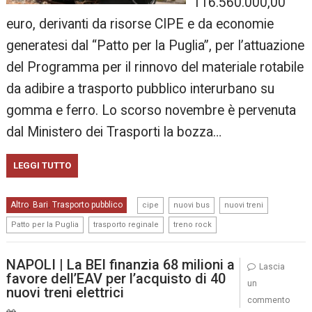
116.560.000,00
euro, derivanti da risorse CIPE e da economie
generatesi dal “Patto per la Puglia”, per l’attuazione
del Programma per il rinnovo del materiale rotabile
da adibire a trasporto pubblico interurbano su
gomma e ferro. Lo scorso novembre è pervenuta
dal Ministero dei Trasporti la bozza…
LEGGI TUTTO
,
,
,
Altro
Bari
Trasporto pubblico
,
,
cipe
nuovi bus
nuovi treni
,
,
Patto per la Puglia
trasporto reginale
treno rock
NAPOLI | La BEI finanzia 68 milioni a
Lascia
favore dell’EAV per l’acquisto di 40
un
nuovi treni elettrici
commento