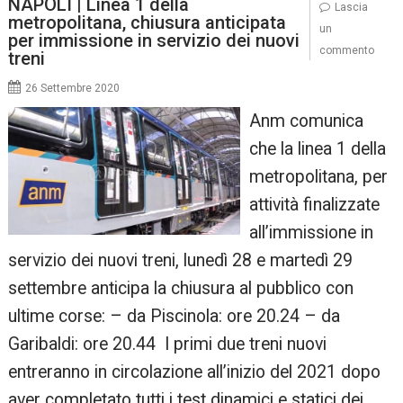
NAPOLI | Linea 1 della
Lascia
metropolitana, chiusura anticipata
un
per immissione in servizio dei nuovi
commento
treni
26 Settembre 2020
Anm comunica
che la linea 1 della
metropolitana, per
attività finalizzate
all’immissione in
servizio dei nuovi treni, lunedì 28 e martedì 29
settembre anticipa la chiusura al pubblico con
ultime corse: – da Piscinola: ore 20.24 – da
Garibaldi: ore 20.44 I primi due treni nuovi
entreranno in circolazione all’inizio del 2021 dopo
aver completato tutti i test dinamici e statici dei