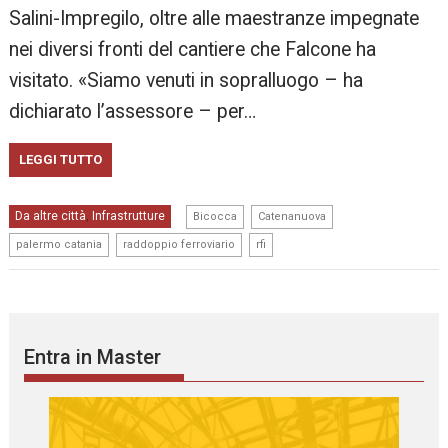
Salini-Impregilo, oltre alle maestranze impegnate
nei diversi fronti del cantiere che Falcone ha
visitato. «Siamo venuti in sopralluogo – ha
dichiarato l’assessore – per…
LEGGI TUTTO
,
,
Da altre città
Infrastrutture
,
Bicocca
Catenanuova
,
,
palermo catania
raddoppio ferroviario
rfi
Entra in Master