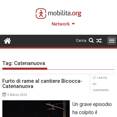
Skip
to
content
Network
Cerca
Tag:
Catenanuova
Lascia
Furto di rame al cantiere Bicocca-
un
Catenanuova
commento
5 Marzo 2025
Un grave episodio
ha colpito il