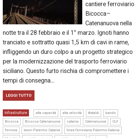
cantiere ferroviario
Bicocca–
Catenanuova nella
notte tra il 28 febbraio e il 1° marzo. Ignoti hanno
tranciato e sottratto quasi 1,5 km di cavi in rame,
infliggendo un duro colpo a un progetto strategico
per la modernizzazione del trasporto ferroviario
siciliano. Questo furto rischia di compromettere i
tempi di consegna…
LEGGI TUTTO
,
,
,
,
Infrastrutture
alta capacità
alta velocità
Astaldi
bando
,
,
,
,
,
Bicocca
Bicocca Catenanuova
catania
Catenanuova
CLF
,
,
,
ferrovia
lavori Palermo Catania
linea ferroviaria Palermo-Catania