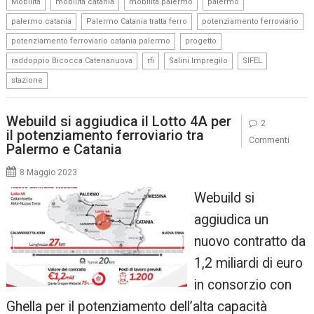
,
,
,
,
Mobilità
mobilita catania
mobilita palermo
palermo
,
,
,
palermo catania
Palermo Catania tratta ferro
potenziamento ferroviario
,
,
potenziamento ferroviario catania palermo
progetto
,
,
,
,
raddoppio Bicocca Catenanuova
rfi
Salini Impregilo
SIFEL
stazione
Webuild si aggiudica il Lotto 4A per
2
il potenziamento ferroviario tra
Commenti
Palermo e Catania
8 Maggio 2023
Webuild si
aggiudica un
nuovo contratto da
1,2 miliardi di euro
in consorzio con
Ghella per il potenziamento dell’alta capacità