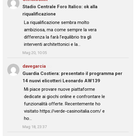
Stadio Centrale Foro Italico: ok alla
riqualificazione
: “
La riqualificazione sembra molto
ambiziosa, ma come sempre la vera
differenza la farà l’equilibrio tra gli
interventi architettonici e la…
”
Mag 20, 10:05
davegarcia
su
Guardia Costiera: presentato il programma per
14 nuovi elicotteri Leonardo AW139
: “
Mi piace provare nuove piattaforme
dedicate ai giochi online e confrontare le
funzionalità offerte. Recentemente ho
visitato https://verde-casinoitalia.com/ e
ho…
”
Mag 18, 23:37