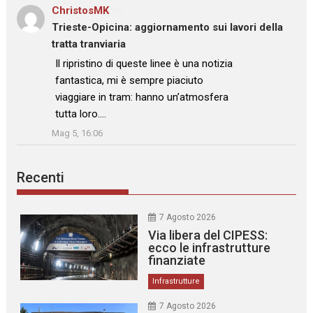
ChristosMK
su
Trieste-Opicina: aggiornamento sui lavori della
tratta tranviaria
: “
Il ripristino di queste linee è una notizia
fantastica, mi è sempre piaciuto
viaggiare in tram: hanno un’atmosfera
tutta loro.…
”
Mag 5, 16:06
Recenti
7 Agosto 2026
Via libera del CIPESS:
ecco le infrastrutture
finanziate
Infrastrutture
7 Agosto 2026