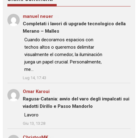
manuel neuer
su
Completati i lavori di upgrade tecnologico della
Merano – Malles
: “
Cuando decoramos espacios con
techos altos o queremos delimitar
visualmente el comedor, la iluminación
juega un papel crucial. Personalmente,
me…
”
Lug 14, 17:43
Omar Karoui
su
Ragusa-Catania: avvio del varo degli impalcati sui
viadotti Dirillo e Passo Mandorlo
: “
Lavoro
”
Giu 13, 13:28
ChristosMK
su