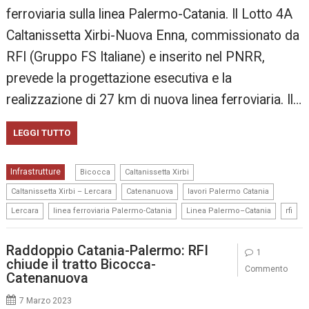
ferroviaria sulla linea Palermo-Catania. Il Lotto 4A
Caltanissetta Xirbi-Nuova Enna, commissionato da
RFI (Gruppo FS Italiane) e inserito nel PNRR,
prevede la progettazione esecutiva e la
realizzazione di 27 km di nuova linea ferroviaria. Il…
LEGGI TUTTO
,
,
Infrastrutture
Bicocca
Caltanissetta Xirbi
,
,
,
Caltanissetta Xirbi – Lercara
Catenanuova
lavori Palermo Catania
,
,
,
Lercara
linea ferroviaria Palermo-Catania
Linea Palermo–Catania
rfi
Raddoppio Catania-Palermo: RFI
1
chiude il tratto Bicocca-
Commento
Catenanuova
7 Marzo 2023