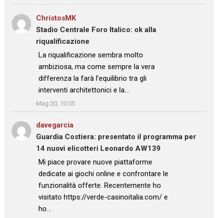
ChristosMK
su
Stadio Centrale Foro Italico: ok alla
riqualificazione
: “
La riqualificazione sembra molto
ambiziosa, ma come sempre la vera
differenza la farà l’equilibrio tra gli
interventi architettonici e la…
”
Mag 20, 10:05
davegarcia
su
Guardia Costiera: presentato il programma per
14 nuovi elicotteri Leonardo AW139
: “
Mi piace provare nuove piattaforme
dedicate ai giochi online e confrontare le
funzionalità offerte. Recentemente ho
visitato https://verde-casinoitalia.com/ e
ho…
”