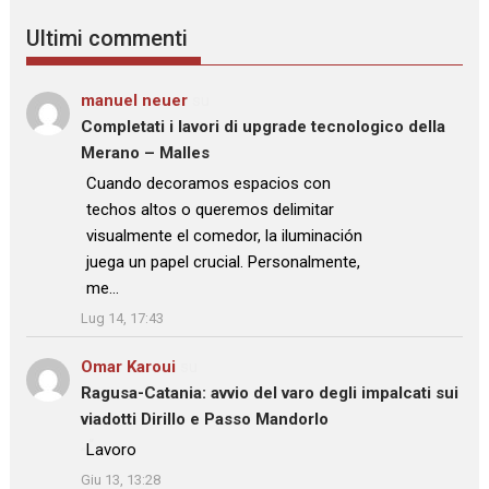
Ultimi commenti
manuel neuer
su
Completati i lavori di upgrade tecnologico della
Merano – Malles
: “
Cuando decoramos espacios con
techos altos o queremos delimitar
visualmente el comedor, la iluminación
juega un papel crucial. Personalmente,
me…
”
Lug 14, 17:43
Omar Karoui
su
Ragusa-Catania: avvio del varo degli impalcati sui
viadotti Dirillo e Passo Mandorlo
: “
Lavoro
”
Giu 13, 13:28