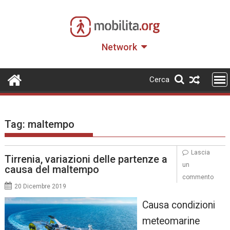
Skip
to
content
Network
Cerca
Tag:
maltempo
Lascia
Tirrenia, variazioni delle partenze a
un
causa del maltempo
commento
20 Dicembre 2019
Causa condizioni
meteomarine