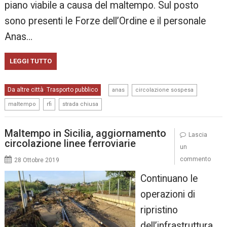
piano viabile a causa del maltempo. Sul posto
sono presenti le Forze dell’Ordine e il personale
Anas…
LEGGI TUTTO
,
,
Da altre città
Trasporto pubblico
,
anas
circolazione sospesa
,
,
maltempo
rfi
strada chiusa
Maltempo in Sicilia, aggiornamento
Lascia
circolazione linee ferroviarie
un
commento
28 Ottobre 2019
Continuano le
operazioni di
ripristino
dell’infrastruttura