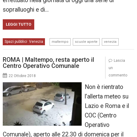
effettuato nella giornata di oggi una serie di
sopralluoghi e di…
LEGGI TUTTO
,
,
Spazi pubblici
Venezia
,
maltempo
scuole aperte
venezia
ROMA | Maltempo, resta aperto il
Lascia
Centro Operativo Comunale
un
commento
22 Ottobre 2018
Non è rientrato
l’allerta meteo su
Lazio e Roma e il
COC (Centro
Operativo
Comunale), aperto alle 22.30 di domenica per il