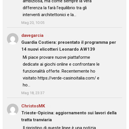
ambiziosa, ma come sempre la vera
differenza la farà l’equilibrio tra gli
interventi architettonici e la…
”
Mag 20, 10:05
davegarcia
su
Guardia Costiera: presentato il programma per
14 nuovi elicotteri Leonardo AW139
: “
Mi piace provare nuove piattaforme
dedicate ai giochi online e confrontare le
funzionalità offerte. Recentemente ho
visitato https://verde-casinoitalia.com/ e
ho…
”
Mag 18, 23:37
ChristosMK
su
Trieste-Opicina: aggiornamento sui lavori della
tratta tranviaria
: “
Il ripristino di queste linee è una notizia