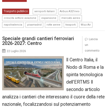
,
,
Trasporto pubblico
aeroporti italiani
Airbus A321neo
,
,
,
crescita settore aviazione
espansione
mercato aereo
,
,
,
,
napolivalencia
pisamadrid
rotte aeree
trasporti
Wizz Air
Speciale grandi cantieri ferroviari
Lascia
2026-2027: Centro
un
commento
22 Luglio 2026
Il Centro Italia, il
Nodo di Roma e la
spinta tecnologica
dell’ERTMS Il
secondo articolo
analizza i cantieri che interessano il cuore della rete
nazionale, focalizzandosi sul potenziamento