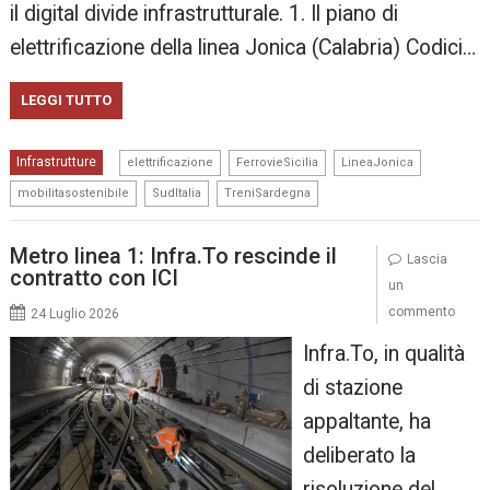
il digital divide infrastrutturale. 1. Il piano di
elettrificazione della linea Jonica (Calabria) Codici…
LEGGI TUTTO
,
,
,
Infrastrutture
elettrificazione
FerrovieSicilia
LineaJonica
,
,
mobilitasostenibile
SudItalia
TreniSardegna
Metro linea 1: Infra.To rescinde il
Lascia
contratto con ICI
un
commento
24 Luglio 2026
Infra.To, in qualità
di stazione
appaltante, ha
deliberato la
risoluzione del