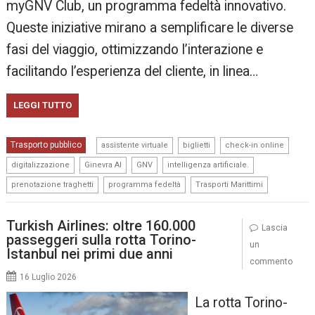
myGNV Club, un programma fedeltà innovativo.
Queste iniziative mirano a semplificare le diverse
fasi del viaggio, ottimizzando l’interazione e
facilitando l’esperienza del cliente, in linea…
LEGGI TUTTO
,
,
,
Trasporto pubblico
assistente virtuale
biglietti
check-in online
,
,
,
,
digitalizzazione
Ginevra AI
GNV
intelligenza artificiale.
,
,
prenotazione traghetti
programma fedeltà
Trasporti Marittimi
Turkish Airlines: oltre 160.000
Lascia
passeggeri sulla rotta Torino-
un
Istanbul nei primi due anni
commento
16 Luglio 2026
La rotta Torino-