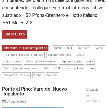
simultaneo dei diaframmi delle due gallerie di linea,
consentendo il collegamento tra il lotto costruttivo
austriaco H53 Pfons-Brennero e il lotto italiano
H61 Mules 2-3.…
LEGGI TUTTO
,
,
,
Infrastrutture
Trasporto pubblico
,
austria
BBT
Brennero
Cogeis
,
,
,
,
Galleria di base del Brennero
gallerie ferroviarie
Ghella
,
,
,
,
grandi opere
infrastrutture ferroviarie
ingegneria civile
italia
,
,
,
,
,
,
Marti
opere sotterranee
PAC
PORR
scavo gallerie
tbm
,
,
trasporto ferroviario
tunnel
webuild
Ponte al Pino: Varo del Nuovo
Lascia
Impalcato
un
commento
27 Luglio 2026