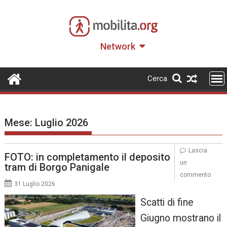
Skip
to
content
Network
Cerca
Mese:
Luglio 2026
Lascia
FOTO: in completamento il deposito
un
tram di Borgo Panigale
commento
31 Luglio 2026
Scatti di fine
Giugno mostrano il