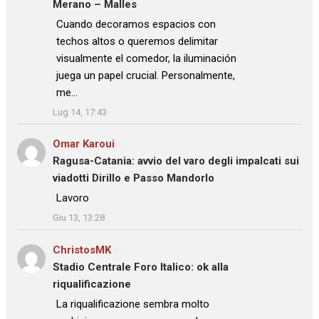
Merano – Malles
: “
Cuando decoramos espacios con
techos altos o queremos delimitar
visualmente el comedor, la iluminación
juega un papel crucial. Personalmente,
me…
”
Lug 14, 17:43
Omar Karoui
su
Ragusa-Catania: avvio del varo degli impalcati sui
viadotti Dirillo e Passo Mandorlo
: “
Lavoro
”
Giu 13, 13:28
ChristosMK
su
Stadio Centrale Foro Italico: ok alla
riqualificazione
: “
La riqualificazione sembra molto