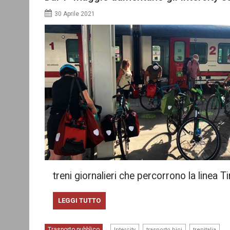
30 Aprile 2021
treni giornalieri che percorrono la linea T
LEGGI TUTTO
,
,
Trasporto pubblico
Intercity
trasporto bici
trenitalia