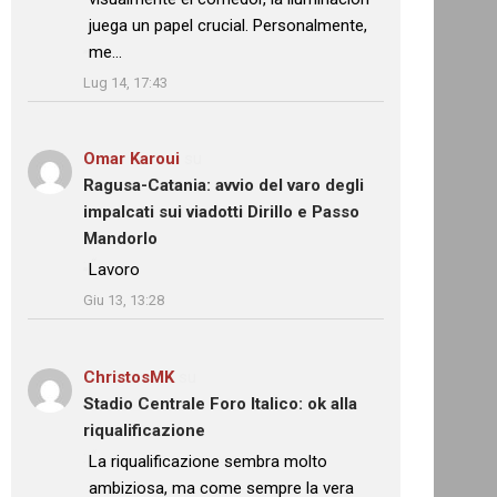
juega un papel crucial. Personalmente,
me…
”
Lug 14, 17:43
Omar Karoui
su
Ragusa-Catania: avvio del varo degli
impalcati sui viadotti Dirillo e Passo
Mandorlo
: “
Lavoro
”
Giu 13, 13:28
ChristosMK
su
Stadio Centrale Foro Italico: ok alla
riqualificazione
: “
La riqualificazione sembra molto
ambiziosa, ma come sempre la vera