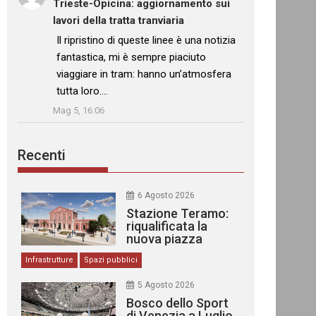
Trieste-Opicina: aggiornamento sui
lavori della tratta tranviaria
: “
Il ripristino di queste linee è una notizia
fantastica, mi è sempre piaciuto
viaggiare in tram: hanno un’atmosfera
tutta loro.…
”
Mag 5, 16:06
Recenti
6 Agosto 2026
Stazione Teramo:
riqualificata la
nuova piazza
urbana
Infrastrutture
Spazi pubblici
5 Agosto 2026
Bosco dello Sport
di Venezia a Luglio