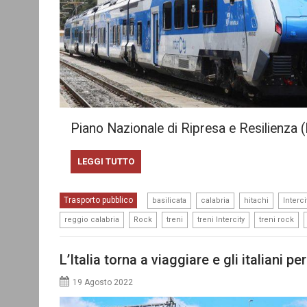
Piano Nazionale di Ripresa e Resilienza
LEGGI TUTTO
,
,
,
Trasporto pubblico
basilicata
calabria
hitachi
Interci
,
,
,
,
,
reggio calabria
Rock
treni
treni Intercity
treni rock
L’Italia torna a viaggiare e gli italiani pe
19 Agosto 2022