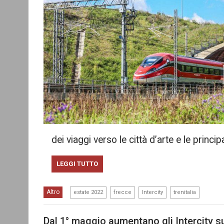
dei viaggi verso le città d’arte e le princ
LEGGI TUTTO
,
,
,
Altro
estate 2022
frecce
Intercity
trenitalia
Dal 1° maggio aumentano gli Intercity su 