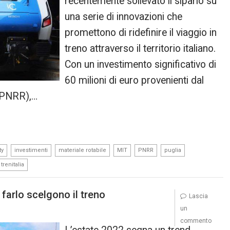
recentemente sollevato il sipario su
una serie di innovazioni che
promettono di ridefinire il viaggio in
treno attraverso il territorio italiano.
Con un investimento significativo di
60 milioni di euro provenienti dal
 (PNRR),…
,
,
,
,
,
,
ty
investimenti
materiale rotabile
MIT
PNRR
puglia
trenitalia
r farlo scelgono il treno
Lascia
un
commento