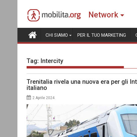
Skip
to
Network
content
CHI SIAMO
PER IL TUO MARKETING
Tag:
Intercity
Trenitalia rivela una nuova era per gli Int
italiano
2 Aprile 2024