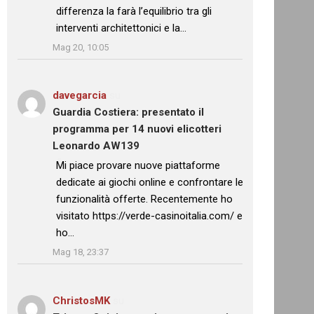
differenza la farà l’equilibrio tra gli
interventi architettonici e la…
”
Mag 20, 10:05
davegarcia
su
Guardia Costiera: presentato il
programma per 14 nuovi elicotteri
Leonardo AW139
: “
Mi piace provare nuove piattaforme
dedicate ai giochi online e confrontare le
funzionalità offerte. Recentemente ho
visitato https://verde-casinoitalia.com/ e
ho…
”
Mag 18, 23:37
ChristosMK
su