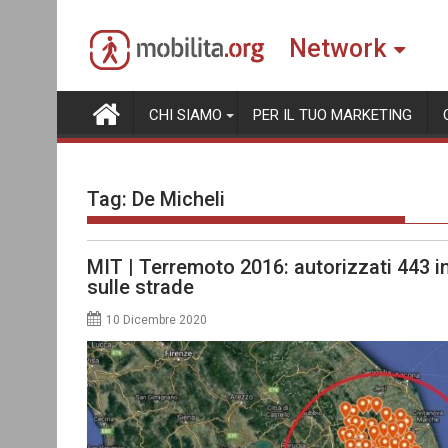
Skip
to
Network
content
CHI SIAMO
PER IL TUO MARKETING
Tag:
De Micheli
MIT | Terremoto 2016: autorizzati 443 in
sulle strade
10 Dicembre 2020