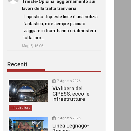
Trieste-Opicina: aggiornamento sui
lavori della tratta tranviaria
: “
Il ripristino di queste linee è una notizia
fantastica, mi è sempre piaciuto
viaggiare in tram: hanno un’atmosfera
tutta loro.…
”
Mag 5, 16:06
Recenti
7 Agosto 2026
Via libera del
CIPESS: ecco le
infrastrutture
finanziate
Infrastrutture
7 Agosto 2026
Linea Legnago-
Rovigo: