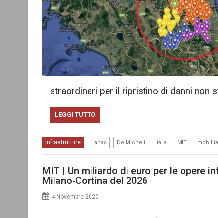
straordinari per il ripristino di danni non s
LEGGI TUTTO
,
,
,
,
Infrastrutture
anas
De Micheli
italia
MIT
mobilita
MIT | Un miliardo di euro per le opere inf
Milano-Cortina del 2026
4 Novembre 2020