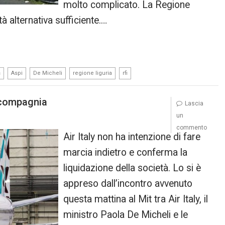
molto complicato. La Regione
tà alternativa sufficiente.…
,
,
,
,
s
Aspi
De Micheli
regione liguria
rfi
a compagnia
Lascia
un
commento
Air Italy non ha intenzione di fare
marcia indietro e conferma la
liquidazione della società. Lo si è
appreso dall’incontro avvenuto
questa mattina al Mit tra Air Italy, il
ministro Paola De Micheli e le