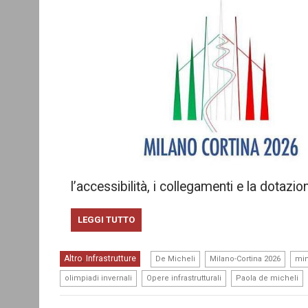
l’accessibilità, i collegamenti e la dotazio
LEGGI TUTTO
,
,
Altro
Infrastrutture
,
De Micheli
Milano-Cortina 2026
min
,
,
olimpiadi invernali
Opere infrastrutturali
Paola de micheli