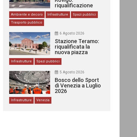
riqualificazione
delle stazioni
Ambiente e decoro
Infrastrutture
Spazi pubblici
Trasporto pubblico
6 Agosto 2026
Stazione Teramo:
riqualificata la
nuova piazza
urbana
Infrastrutture
Spazi pubblici
5 Agosto 2026
Bosco dello Sport
di Venezia a Luglio
2026
Infrastrutture
Venezia