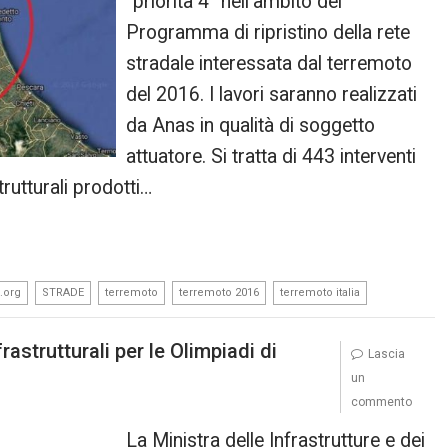
“priorità 4” nell’ambito del
Programma di ripristino della rete
stradale interessata dal terremoto
del 2016. I lavori saranno realizzati
da Anas in qualità di soggetto
attuatore. Si tratta di 443 interventi
trutturali prodotti…
,
,
,
,
.org
STRADE
terremoto
terremoto 2016
terremoto italia
rastrutturali per le Olimpiadi di
Lascia
un
commento
La Ministra delle Infrastrutture e dei