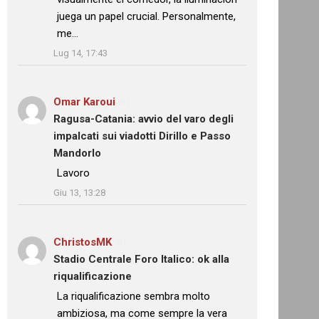
juega un papel crucial. Personalmente,
me…
”
Lug 14, 17:43
Omar Karoui
su
Ragusa-Catania: avvio del varo degli
impalcati sui viadotti Dirillo e Passo
Mandorlo
: “
Lavoro
”
Giu 13, 13:28
ChristosMK
su
Stadio Centrale Foro Italico: ok alla
riqualificazione
: “
La riqualificazione sembra molto
ambiziosa, ma come sempre la vera