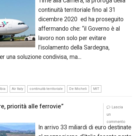
Time alla Camera, la proroga della
continuità territoriale fino al 31
dicembre 2020 ed ha proseguito
affermando che: “il Governo è al
lavoro non solo per evitare
l’isolamento della Sardegna,
 per una soluzione condivisa, ma…
,
,
,
,
lbia
Air Italy
continuità territoriale
De Micheli
MIT
e, priorità alle ferrovie”
Lascia
un
commento
In arrivo 33 miliardi di euro destinate