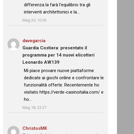
differenza la farà l’equilibrio tra gli
interventi architettonici e la…
”
Mag 20, 10:05
davegarcia
su
Guardia Costiera: presentato il
programma per 14 nuovi elicotteri
Leonardo AW139
: “
Mi piace provare nuove piattaforme
dedicate ai giochi online e confrontare le
funzionalità offerte. Recentemente ho
visitato https://verde-casinoitalia.com/ e
ho…
”
Mag 18, 23:37
ChristosMK
su