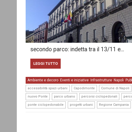
secondo parco: indetta tra il 13/11 e…
LEGGI TUTTO
Ambiente e decoro
Eventi e iniziative
Infrastrutture
Napoli
Pub
,
,
,
,
,
,
accessibilità spazi urbani
Capodimonte
Comune di Napoli
,
,
,
nuovo Ponte
parco urbano
percorsi ciclopedonali
percor
,
,
ponte ciclopedonabile
progetti urbani
Regione Campania