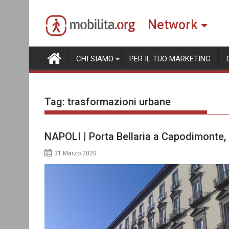
Skip
to
Network
content
CHI SIAMO
PER IL TUO MARKETING
Tag:
trasformazioni urbane
NAPOLI | Porta Bellaria a Capodimonte, 
31 Marzo 2020