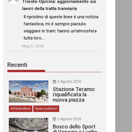
Trieste-Opicina: aggiornamento sui
lavori della tratta tranviaria
: “
Il ripristino di queste linee è una notizia
fantastica, mi è sempre piaciuto
viaggiare in tram: hanno un’atmosfera
tutta loro.…
”
Mag 5, 16:06
Recenti
6 Agosto 2026
Stazione Teramo:
riqualificata la
nuova piazza
urbana
Infrastrutture
Spazi pubblici
5 Agosto 2026
Bosco dello Sport
di Venezia a Luglio