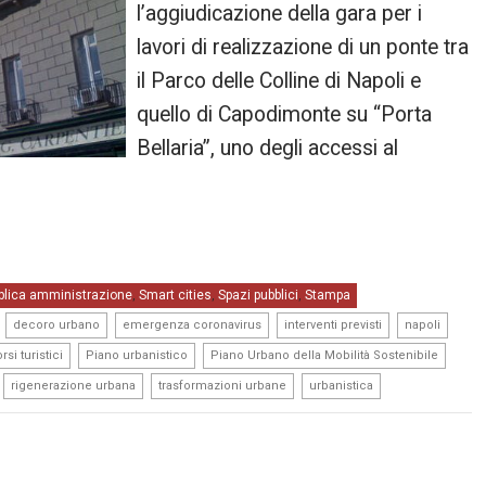
l’aggiudicazione della gara per i
lavori di realizzazione di un ponte tra
il Parco delle Colline di Napoli e
quello di Capodimonte su “Porta
Bellaria”, uno degli accessi al
blica amministrazione
Smart cities
Spazi pubblici
Stampa
,
,
,
,
,
,
,
,
decoro urbano
emergenza coronavirus
interventi previsti
napoli
,
,
,
si turistici
Piano urbanistico
Piano Urbano della Mobilità Sostenibile
,
,
,
rigenerazione urbana
trasformazioni urbane
urbanistica