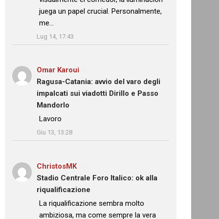
juega un papel crucial. Personalmente,
me…
”
Lug 14, 17:43
Omar Karoui
su
Ragusa-Catania: avvio del varo degli
impalcati sui viadotti Dirillo e Passo
Mandorlo
: “
Lavoro
”
Giu 13, 13:28
ChristosMK
su
Stadio Centrale Foro Italico: ok alla
riqualificazione
: “
La riqualificazione sembra molto
ambiziosa, ma come sempre la vera