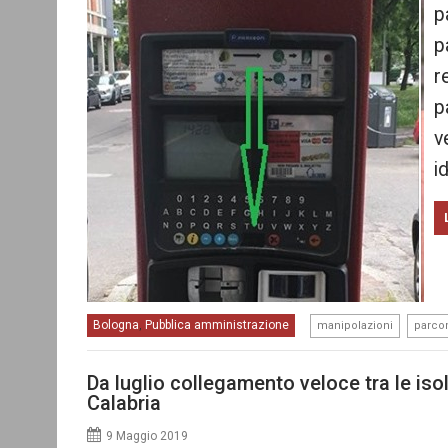
p
p
r
p
v
i
,
Bologna
Pubblica amministrazione
,
manipolazioni
parco
Da luglio collegamento veloce tra le iso
Calabria
9 Maggio 2019