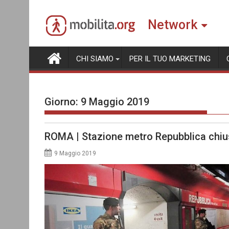
Skip
to
Network
content
CHI SIAMO
PER IL TUO MARKETING
Giorno:
9 Maggio 2019
ROMA | Stazione metro Repubblica chius
9 Maggio 2019