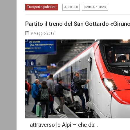
,
Trasporto pubblico
A330-900
Delta Air Lines
Partito il treno del San Gottardo «Girun
9 Maggio 2019
attraverso le Alpi – che da…