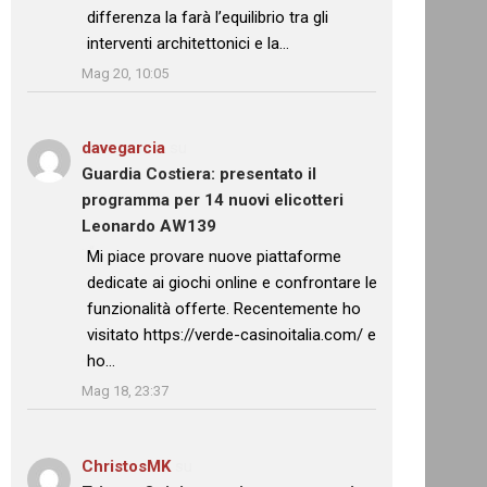
differenza la farà l’equilibrio tra gli
interventi architettonici e la…
”
Mag 20, 10:05
davegarcia
su
Guardia Costiera: presentato il
programma per 14 nuovi elicotteri
Leonardo AW139
: “
Mi piace provare nuove piattaforme
dedicate ai giochi online e confrontare le
funzionalità offerte. Recentemente ho
visitato https://verde-casinoitalia.com/ e
ho…
”
Mag 18, 23:37
ChristosMK
su