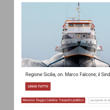
Regione Sicilia, on. Marco Falcone; il Si
LEGGI TUTTO
Messina
Reggio Calabria
Trasporto pubblico
,
,
aeroporto di r