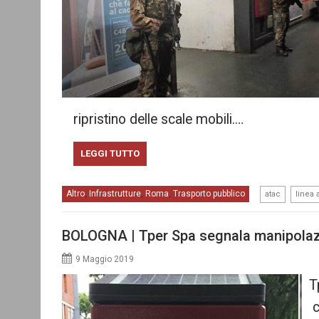
ripristino delle scale mobili.…
LEGGI TUTTO
,
Altro
Infrastrutture
Roma
Trasporto pubblico
,
,
,
atac
linea 
BOLOGNA | Tper Spa segnala manipolazio
9 Maggio 2019
T
c