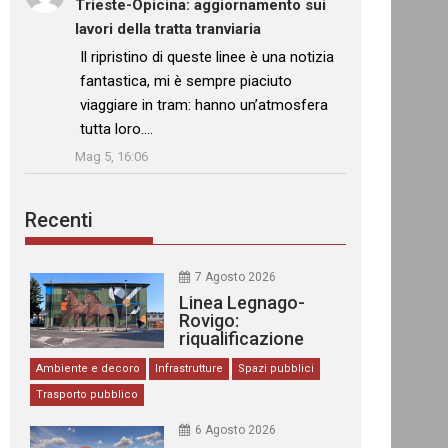
Trieste-Opicina: aggiornamento sui
lavori della tratta tranviaria
: “
Il ripristino di queste linee è una notizia
fantastica, mi è sempre piaciuto
viaggiare in tram: hanno un’atmosfera
tutta loro.…
”
Mag 5, 16:06
Recenti
7 Agosto 2026
Linea Legnago-
Rovigo:
riqualificazione
delle stazioni
Ambiente e decoro
Infrastrutture
Spazi pubblici
Trasporto pubblico
6 Agosto 2026