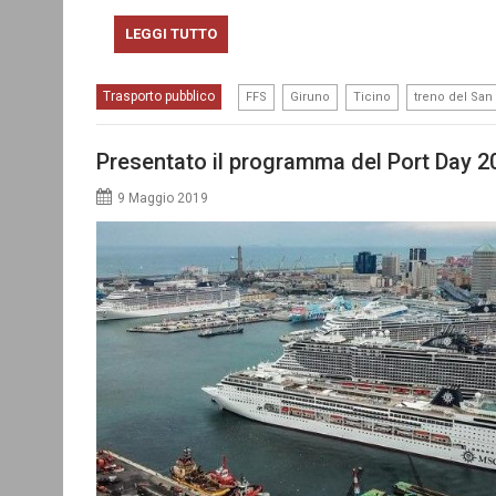
LEGGI TUTTO
,
,
,
Trasporto pubblico
FFS
Giruno
Ticino
treno del San
Presentato il programma del Port Day 2
9 Maggio 2019