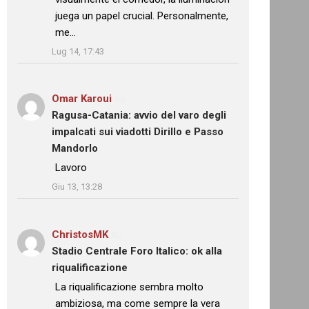
juega un papel crucial. Personalmente,
me…
”
Lug 14, 17:43
Omar Karoui
su
Ragusa-Catania: avvio del varo degli
impalcati sui viadotti Dirillo e Passo
Mandorlo
: “
Lavoro
”
Giu 13, 13:28
ChristosMK
su
Stadio Centrale Foro Italico: ok alla
riqualificazione
: “
La riqualificazione sembra molto
ambiziosa, ma come sempre la vera