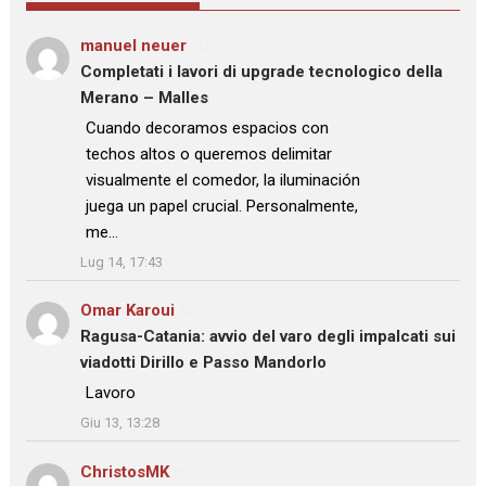
manuel neuer
su
Completati i lavori di upgrade tecnologico della
Merano – Malles
: “
Cuando decoramos espacios con
techos altos o queremos delimitar
visualmente el comedor, la iluminación
juega un papel crucial. Personalmente,
me…
”
Lug 14, 17:43
Omar Karoui
su
Ragusa-Catania: avvio del varo degli impalcati sui
viadotti Dirillo e Passo Mandorlo
: “
Lavoro
”
Giu 13, 13:28
ChristosMK
su