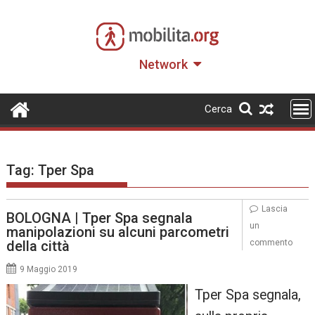
Skip
to
content
Network
Cerca
Tag:
Tper Spa
Lascia
BOLOGNA | Tper Spa segnala
un
manipolazioni su alcuni parcometri
della città
commento
9 Maggio 2019
Tper Spa segnala,