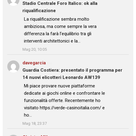
Stadio Centrale Foro Italico: ok alla
riqualificazione
: “
La riqualificazione sembra molto
ambiziosa, ma come sempre la vera
differenza la farà l’equilibrio tra gli
interventi architettonici e la…
”
Mag 20, 10:05
davegarcia
su
Guardia Costiera: presentato il programma per
14 nuovi elicotteri Leonardo AW139
: “
Mi piace provare nuove piattaforme
dedicate ai giochi online e confrontare le
funzionalità offerte. Recentemente ho
visitato https://verde-casinoitalia.com/ e
ho…
”
Mag 18, 23:37