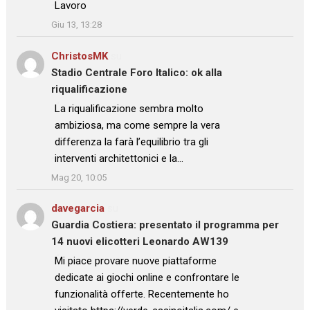
: “
Lavoro
”
Giu 13, 13:28
ChristosMK
su
Stadio Centrale Foro Italico: ok alla
riqualificazione
: “
La riqualificazione sembra molto
ambiziosa, ma come sempre la vera
differenza la farà l’equilibrio tra gli
interventi architettonici e la…
”
Mag 20, 10:05
davegarcia
su
Guardia Costiera: presentato il programma per
14 nuovi elicotteri Leonardo AW139
: “
Mi piace provare nuove piattaforme
dedicate ai giochi online e confrontare le
funzionalità offerte. Recentemente ho