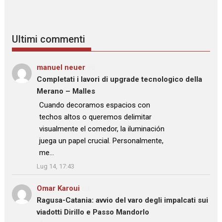
Ultimi commenti
manuel neuer
su
Completati i lavori di upgrade tecnologico della
Merano – Malles
: “
Cuando decoramos espacios con
techos altos o queremos delimitar
visualmente el comedor, la iluminación
juega un papel crucial. Personalmente,
me…
”
Lug 14, 17:43
Omar Karoui
su
Ragusa-Catania: avvio del varo degli impalcati sui
viadotti Dirillo e Passo Mandorlo