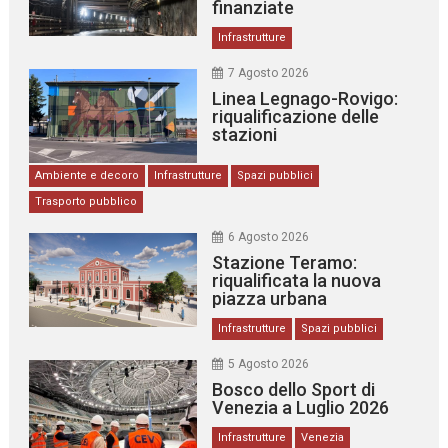
finanziate
Infrastrutture
7 Agosto 2026
Linea Legnago-Rovigo:
riqualificazione delle
stazioni
Ambiente e decoro
Infrastrutture
Spazi pubblici
Trasporto pubblico
6 Agosto 2026
Stazione Teramo:
riqualificata la nuova
piazza urbana
Infrastrutture
Spazi pubblici
5 Agosto 2026
Bosco dello Sport di
Venezia a Luglio 2026
Infrastrutture
Venezia