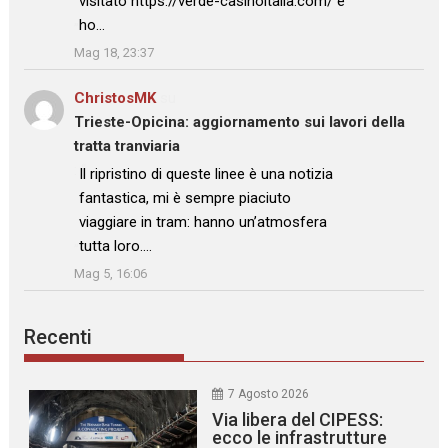
visitato https://verde-casinoitalia.com/ e
ho…
”
Mag 18, 23:37
ChristosMK
su
Trieste-Opicina: aggiornamento sui lavori della
tratta tranviaria
: “
Il ripristino di queste linee è una notizia
fantastica, mi è sempre piaciuto
viaggiare in tram: hanno un’atmosfera
tutta loro.…
”
Mag 5, 16:06
Recenti
7 Agosto 2026
Via libera del CIPESS:
ecco le infrastrutture