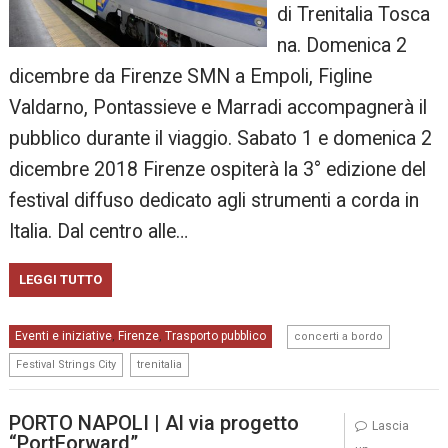
di Trenitalia Tosca
na. Domenica 2
dicembre da Firenze SMN a Empoli, Figline
Valdarno, Pontassieve e Marradi accompagnerà il
pubblico durante il viaggio. Sabato 1 e domenica 2
dicembre 2018 Firenze ospiterà la 3° edizione del
festival diffuso dedicato agli strumenti a corda in
Italia. Dal centro alle…
LEGGI TUTTO
,
Eventi e iniziative
Firenze
Trasporto pubblico
,
,
concerti a bordo
,
Festival Strings City
trenitalia
PORTO NAPOLI | Al via progetto
Lascia
“PortForward”