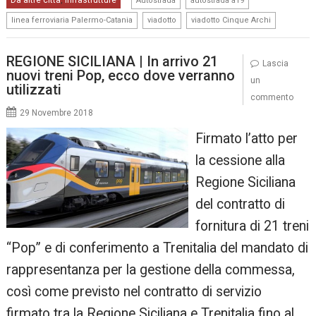
Da altre città
Infrastrutture
,
Autostrada
autostrada a19
,
,
linea ferroviaria Palermo-Catania
viadotto
viadotto Cinque Archi
REGIONE SICILIANA | In arrivo 21
Lascia
nuovi treni Pop, ecco dove verranno
un
utilizzati
commento
29 Novembre 2018
Firmato l’atto per
la cessione alla
Regione Siciliana
del contratto di
fornitura di 21 treni
“Pop” e di conferimento a Trenitalia del mandato di
rappresentanza per la gestione della commessa,
così come previsto nel contratto di servizio
firmato tra la Regione Siciliana e Trenitalia fino al