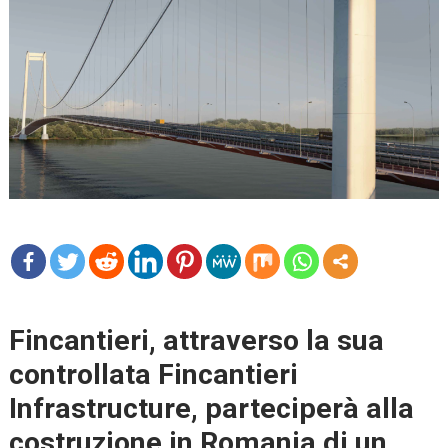
mo
re
Fincantieri, attraverso la sua
controllata Fincantieri
Infrastructure, parteciperà alla
costruzione in Romania di un