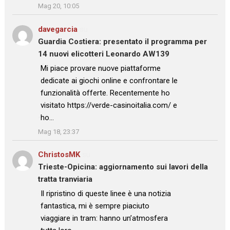
Mag 20, 10:05
davegarcia
su
Guardia Costiera: presentato il programma per
14 nuovi elicotteri Leonardo AW139
: “
Mi piace provare nuove piattaforme
dedicate ai giochi online e confrontare le
funzionalità offerte. Recentemente ho
visitato https://verde-casinoitalia.com/ e
ho…
”
Mag 18, 23:37
ChristosMK
su
Trieste-Opicina: aggiornamento sui lavori della
tratta tranviaria
: “
Il ripristino di queste linee è una notizia
fantastica, mi è sempre piaciuto
viaggiare in tram: hanno un’atmosfera