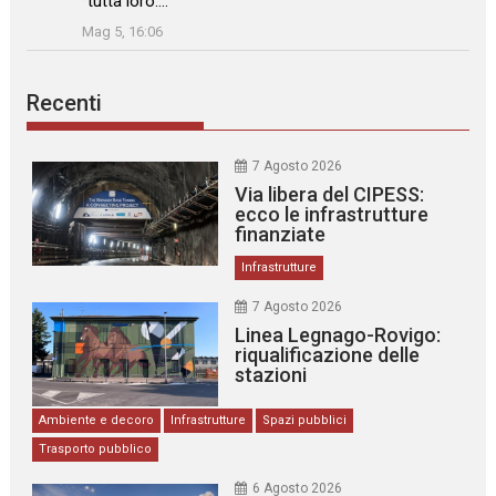
tutta loro.…
”
Mag 5, 16:06
Recenti
7 Agosto 2026
Via libera del CIPESS:
ecco le infrastrutture
finanziate
Infrastrutture
7 Agosto 2026
Linea Legnago-Rovigo:
riqualificazione delle
stazioni
Ambiente e decoro
Infrastrutture
Spazi pubblici
Trasporto pubblico
6 Agosto 2026