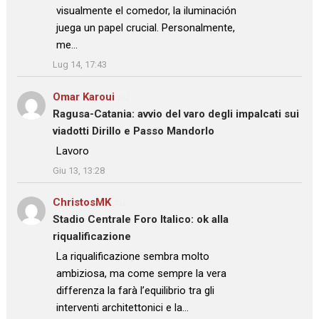
visualmente el comedor, la iluminación
juega un papel crucial. Personalmente,
me…
”
Lug 14, 17:43
Omar Karoui
su
Ragusa-Catania: avvio del varo degli impalcati sui
viadotti Dirillo e Passo Mandorlo
: “
Lavoro
”
Giu 13, 13:28
ChristosMK
su
Stadio Centrale Foro Italico: ok alla
riqualificazione
: “
La riqualificazione sembra molto
ambiziosa, ma come sempre la vera
differenza la farà l’equilibrio tra gli
interventi architettonici e la…
”