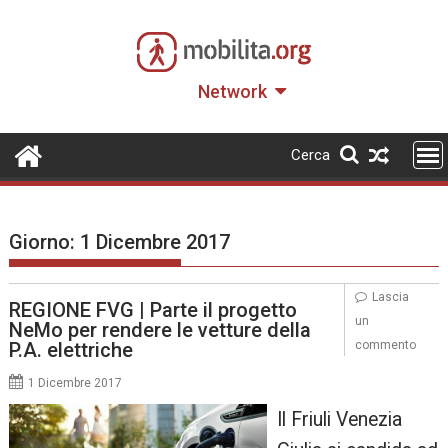
Skip
to
content
Network
Cerca
Giorno:
1 Dicembre 2017
Lascia
REGIONE FVG | Parte il progetto
un
NeMo per rendere le vetture della
P.A. elettriche
commento
1 Dicembre 2017
Il Friuli Venezia