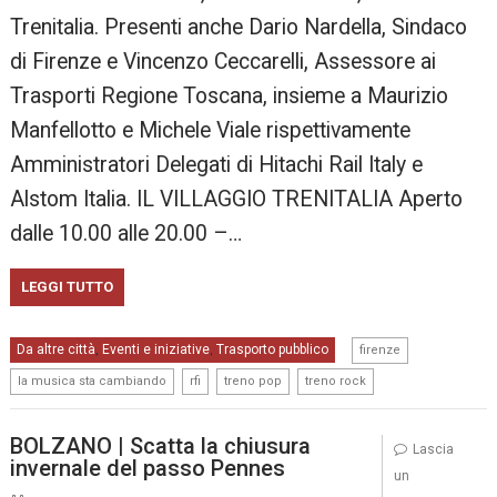
Trenitalia. Presenti anche Dario Nardella, Sindaco
di Firenze e Vincenzo Ceccarelli, Assessore ai
Trasporti Regione Toscana, insieme a Maurizio
Manfellotto e Michele Viale rispettivamente
Amministratori Delegati di Hitachi Rail Italy e
Alstom Italia. IL VILLAGGIO TRENITALIA Aperto
dalle 10.00 alle 20.00 –…
LEGGI TUTTO
,
Da altre città
Eventi e iniziative
Trasporto pubblico
,
,
firenze
,
,
,
la musica sta cambiando
rfi
treno pop
treno rock
BOLZANO | Scatta la chiusura
Lascia
invernale del passo Pennes
un