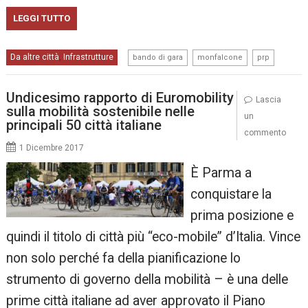
LEGGI TUTTO
,
,
Da altre città
Infrastrutture
,
bando di gara
monfalcone
prp
Undicesimo rapporto di Euromobility
Lascia
sulla mobilità sostenibile nelle
un
principali 50 città italiane
commento
1 Dicembre 2017
È Parma a
conquistare la
prima posizione e
quindi il titolo di città più “eco-mobile” d’Italia. Vince
non solo perché fa della pianificazione lo
strumento di governo della mobilità – è una delle
prime città italiane ad aver approvato il Piano