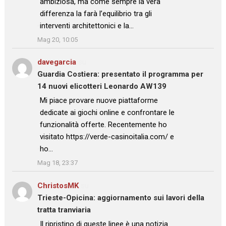
ambiziosa, ma come sempre la vera
differenza la farà l’equilibrio tra gli
interventi architettonici e la…
”
Mag 20, 10:05
davegarcia
su
Guardia Costiera: presentato il programma per
14 nuovi elicotteri Leonardo AW139
: “
Mi piace provare nuove piattaforme
dedicate ai giochi online e confrontare le
funzionalità offerte. Recentemente ho
visitato https://verde-casinoitalia.com/ e
ho…
”
Mag 18, 23:37
ChristosMK
su
Trieste-Opicina: aggiornamento sui lavori della
tratta tranviaria
: “
Il ripristino di queste linee è una notizia