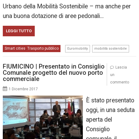
Urbano della Mobilità Sostenibile – ma anche per
una buona dotazione di aree pedonali…
LEGGI TUTTO
,
Smart cities
Trasporto pubblico
,
Euromobility
mobilità sostenibile
FIUMICINO | Presentato in Consiglio
Lascia
Comunale progetto del nuovo porto
un
commerciale
commento
1 Dicembre 2017
È stato presentato
oggi, in una seduta
aperta del
Consiglio
comunale, il