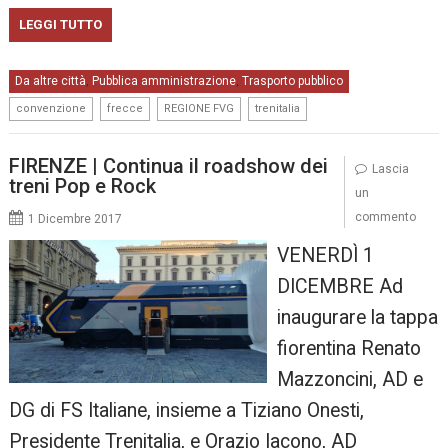
LEGGI TUTTO
Da altre città
Pubblica amministrazione
Trasporto pubblico
,
,
,
,
,
convenzione
frecce
REGIONE FVG
trenitalia
FIRENZE | Continua il roadshow dei
Lascia
treni Pop e Rock
un
commento
1 Dicembre 2017
VENERDÌ 1
DICEMBRE Ad
inaugurare la tappa
fiorentina Renato
Mazzoncini, AD e
DG di FS Italiane, insieme a Tiziano Onesti,
Presidente Trenitalia, e Orazio Iacono, AD