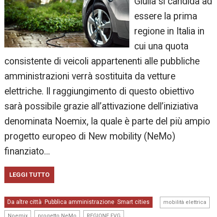
Giulia si candida ad
essere la prima
regione in Italia in
cui una quota
consistente di veicoli appartenenti alle pubbliche
amministrazioni verrà sostituita da vetture
elettriche. Il raggiungimento di questo obiettivo
sarà possibile grazie all’attivazione dell’iniziativa
denominata Noemix, la quale è parte del più ampio
progetto europeo di New mobility (NeMo)
finanziato…
LEGGI TUTTO
,
Da altre città
Pubblica amministrazione
Smart cities
,
,
mobilità elettrica
,
,
Noemix
progetto NeMo
REGIONE FVG