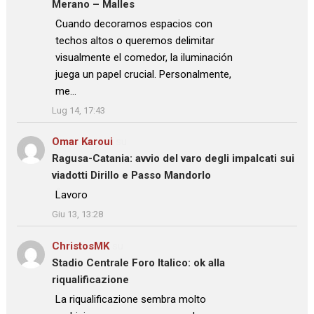
Merano – Malles
: “
Cuando decoramos espacios con
techos altos o queremos delimitar
visualmente el comedor, la iluminación
juega un papel crucial. Personalmente,
me…
”
Lug 14, 17:43
Omar Karoui
su
Ragusa-Catania: avvio del varo degli impalcati sui
viadotti Dirillo e Passo Mandorlo
: “
Lavoro
”
Giu 13, 13:28
ChristosMK
su
Stadio Centrale Foro Italico: ok alla
riqualificazione
: “
La riqualificazione sembra molto