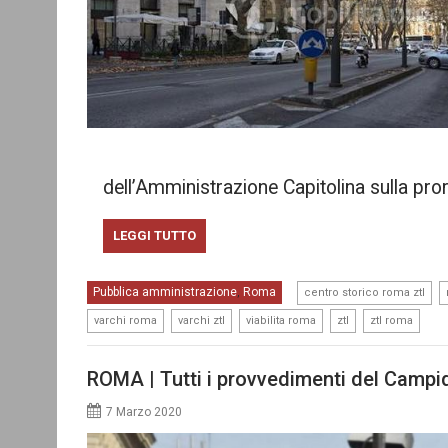
dell’Amministrazione Capitolina sulla pro
LEGGI TUTTO
,
Pubblica amministrazione
Roma
,
centro storico roma ztl
,
,
,
,
varchi roma
varchi ztl
viabilita roma
ztl
ztl roma
ROMA | Tutti i provvedimenti del Campid
7 Marzo 2020