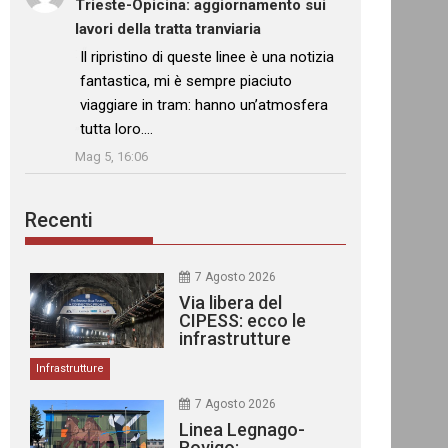
Trieste-Opicina: aggiornamento sui
lavori della tratta tranviaria
: “
Il ripristino di queste linee è una notizia
fantastica, mi è sempre piaciuto
viaggiare in tram: hanno un’atmosfera
tutta loro.…
”
Mag 5, 16:06
Recenti
7 Agosto 2026
Via libera del
CIPESS: ecco le
infrastrutture
finanziate
Infrastrutture
7 Agosto 2026
Linea Legnago-
Rovigo: