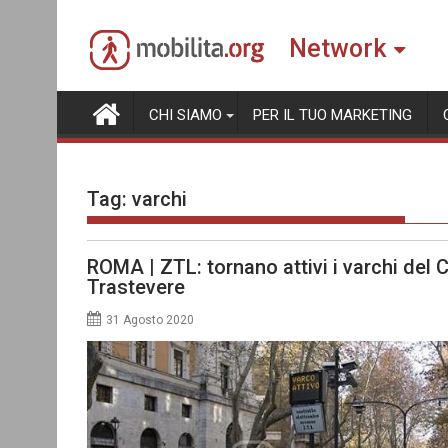
Skip
to
Network
content
CHI SIAMO
PER IL TUO MARKETING
Tag:
varchi
ROMA | ZTL: tornano attivi i varchi del C
Trastevere
31 Agosto 2020