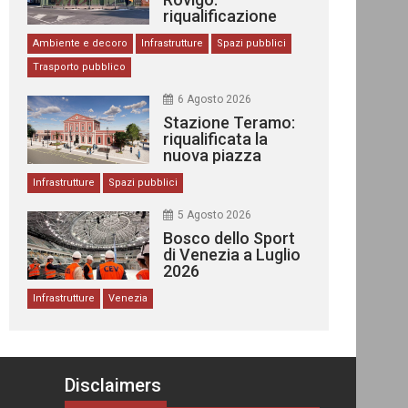
riqualificazione
delle stazioni
Ambiente e decoro
Infrastrutture
Spazi pubblici
Trasporto pubblico
6 Agosto 2026
Stazione Teramo:
riqualificata la
nuova piazza
urbana
Infrastrutture
Spazi pubblici
5 Agosto 2026
Bosco dello Sport
di Venezia a Luglio
2026
Infrastrutture
Venezia
Disclaimers