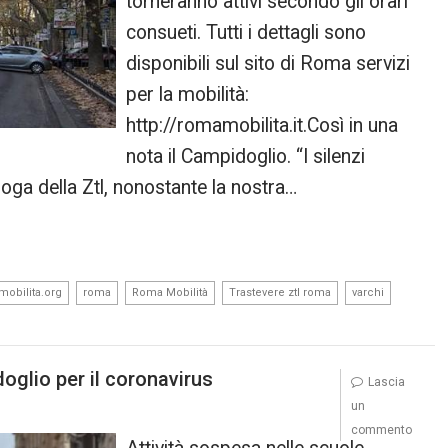
torneranno attivi secondo gli orari
consueti. Tutti i dettagli sono
disponibili sul sito di Roma servizi
per la mobilità:
http://romamobilita.it.Così in una
nota il Campidoglio. “I silenzi
roga della Ztl, nonostante la nostra…
,
,
,
,
,
mobilita.org
roma
Roma Mobilità
Trastevere ztl roma
varchi
oglio per il coronavirus
Lascia
un
commento