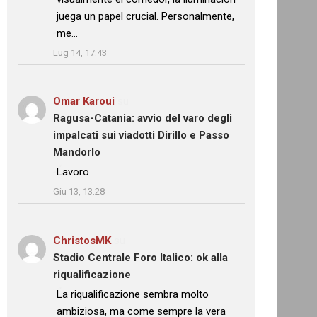
juega un papel crucial. Personalmente,
me…
”
Lug 14, 17:43
Omar Karoui
su
Ragusa-Catania: avvio del varo degli
impalcati sui viadotti Dirillo e Passo
Mandorlo
: “
Lavoro
”
Giu 13, 13:28
ChristosMK
su
Stadio Centrale Foro Italico: ok alla
riqualificazione
: “
La riqualificazione sembra molto
ambiziosa, ma come sempre la vera