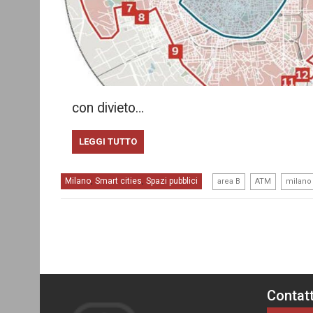
con divieto…
LEGGI TUTTO
,
,
Milano
Smart cities
Spazi pubblici
,
,
area B
ATM
milano
Contatt