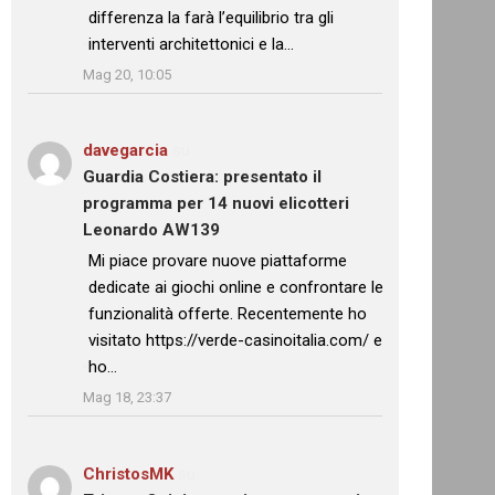
differenza la farà l’equilibrio tra gli
interventi architettonici e la…
”
Mag 20, 10:05
davegarcia
su
Guardia Costiera: presentato il
programma per 14 nuovi elicotteri
Leonardo AW139
: “
Mi piace provare nuove piattaforme
dedicate ai giochi online e confrontare le
funzionalità offerte. Recentemente ho
visitato https://verde-casinoitalia.com/ e
ho…
”
Mag 18, 23:37
ChristosMK
su