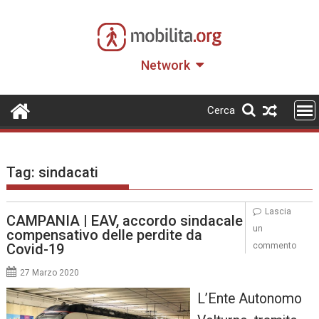
Skip
to
content
Network
Cerca
Tag:
sindacati
Lascia
CAMPANIA | EAV, accordo sindacale
un
compensativo delle perdite da
Covid-19
commento
27 Marzo 2020
L’Ente Autonomo