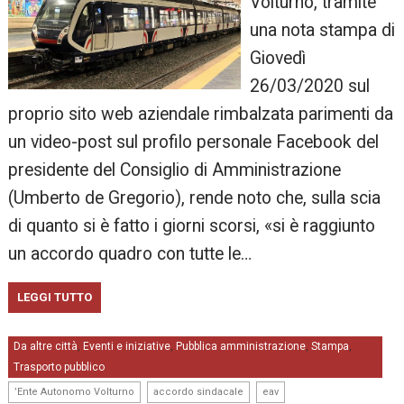
Volturno, tramite
una nota stampa di
Giovedì
26/03/2020 sul
proprio sito web aziendale rimbalzata parimenti da
un video-post sul profilo personale Facebook del
presidente del Consiglio di Amministrazione
(Umberto de Gregorio), rende noto che, sulla scia
di quanto si è fatto i giorni scorsi, «si è raggiunto
un accordo quadro con tutte le…
LEGGI TUTTO
Da altre città
Eventi e iniziative
Pubblica amministrazione
Stampa
,
,
,
,
Trasporto pubblico
,
,
,
’Ente Autonomo Volturno
accordo sindacale
eav