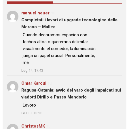
manuel neuer
su
Completati i lavori di upgrade tecnologico della
Merano – Malles
: “
Cuando decoramos espacios con
techos altos o queremos delimitar
visualmente el comedor, la iluminación
juega un papel crucial. Personalmente,
me…
”
Lug 14, 17:43
Omar Karoui
su
Ragusa-Catania: avvio del varo degli impalcati sui
viadotti Dirillo e Passo Mandorlo
: “
Lavoro
”
Giu 13, 13:28
ChristosMK
su