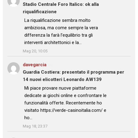
Stadio Centrale Foro Italico: ok alla
riqualificazione
: “
La riqualificazione sembra molto
ambiziosa, ma come sempre la vera
differenza la farà l’equilibrio tra gli
interventi architettonici e la…
”
Mag 20, 10:05
davegarcia
su
Guardia Costiera: presentato il programma per
14 nuovi elicotteri Leonardo AW139
: “
Mi piace provare nuove piattaforme
dedicate ai giochi online e confrontare le
funzionalità offerte. Recentemente ho
visitato https://verde-casinoitalia.com/ e
ho…
”
Mag 18, 23:37