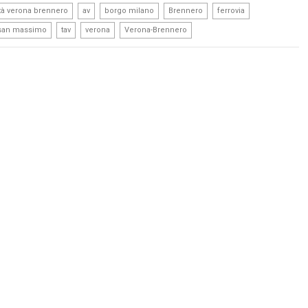
,
,
,
,
,
ità verona brennero
av
borgo milano
Brennero
ferrovia
,
,
,
san massimo
tav
verona
Verona-Brennero