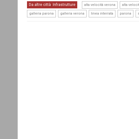
,
Da altre città
Infrastrutture
,
alta velocità verona
alta veloc
,
,
,
,
galleria parona
galleria verona
linea interrata
parona