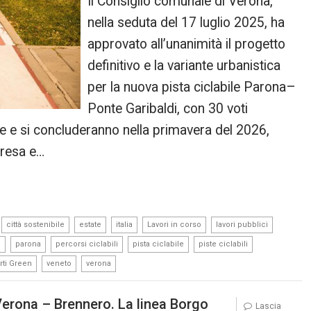
Il Consiglio comunale di Verona,
nella seduta del 17 luglio 2025, ha
approvato all’unanimità il progetto
definitivo e la variante urbanistica
per la nuova pista ciclabile Parona–
Ponte Garibaldi, con 30 voti
tate e si concluderanno nella primavera del 2026,
presa e…
,
,
,
,
,
,
città sostenibile
estate
italia
Lavori in corso
lavori pubblici
,
,
,
,
,
e
parona
percorsi ciclabili
pista ciclabile
piste ciclabili
,
,
rti Green
veneto
verona
 Verona – Brennero. La linea Borgo
Lascia