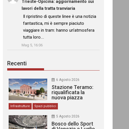
Trieste-Opicina: aggiornamento sui
lavori della tratta tranviaria
: “
Il ripristino di queste linee è una notizia
fantastica, mi è sempre piaciuto
viaggiare in tram: hanno un’atmosfera
tutta loro.…
”
Mag 5, 16:06
Recenti
6 Agosto 2026
Stazione Teramo:
riqualificata la
nuova piazza
urbana
Infrastrutture
Spazi pubblici
5 Agosto 2026
Bosco dello Sport
di Venezia a Luglio