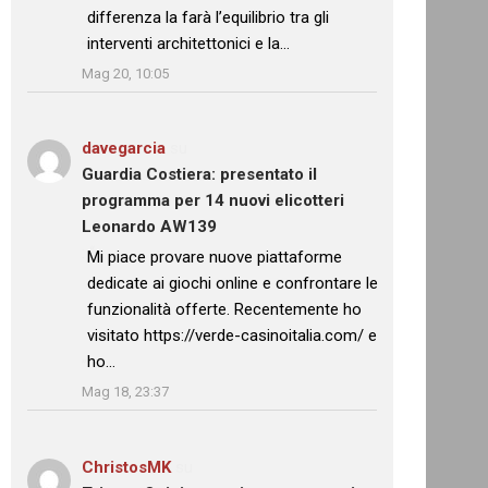
differenza la farà l’equilibrio tra gli
interventi architettonici e la…
”
Mag 20, 10:05
davegarcia
su
Guardia Costiera: presentato il
programma per 14 nuovi elicotteri
Leonardo AW139
: “
Mi piace provare nuove piattaforme
dedicate ai giochi online e confrontare le
funzionalità offerte. Recentemente ho
visitato https://verde-casinoitalia.com/ e
ho…
”
Mag 18, 23:37
ChristosMK
su