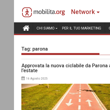
Skip
to
Network
content
CHI SIAMO
PER IL TUO MARKETING
Tag:
parona
Approvata la nuova ciclabile da Parona a 
l’estate
16 Agosto 2025