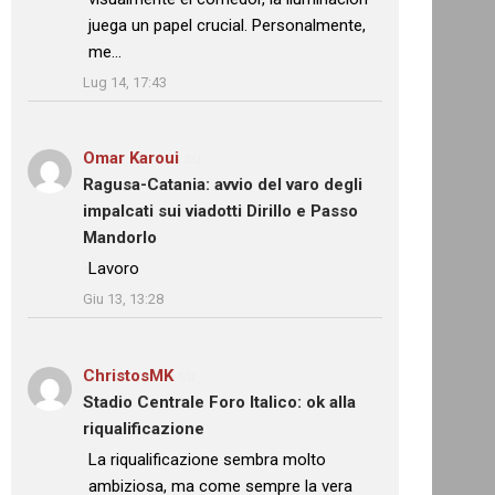
juega un papel crucial. Personalmente,
me…
”
Lug 14, 17:43
Omar Karoui
su
Ragusa-Catania: avvio del varo degli
impalcati sui viadotti Dirillo e Passo
Mandorlo
: “
Lavoro
”
Giu 13, 13:28
ChristosMK
su
Stadio Centrale Foro Italico: ok alla
riqualificazione
: “
La riqualificazione sembra molto
ambiziosa, ma come sempre la vera