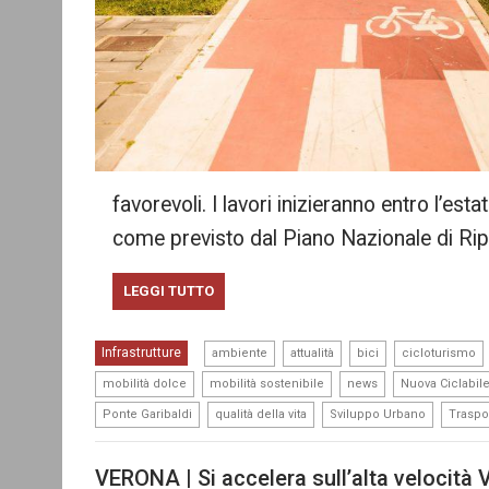
favorevoli. I lavori inizieranno entro l’es
come previsto dal Piano Nazionale di Ri
LEGGI TUTTO
,
,
,
Infrastrutture
ambiente
attualità
bici
cicloturismo
,
,
,
mobilità dolce
mobilità sostenibile
news
Nuova Ciclabil
,
,
,
Ponte Garibaldi
qualità della vita
Sviluppo Urbano
Traspo
VERONA | Si accelera sull’alta velocità