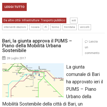
LEGGI TUTTO
,
Da altre città
Infrastrutture
Trasporto pubblico
,
,
asti
,
,
,
,
,
interventi stazioni
novara
rfi
torino
trenitalia
vercelli
Bari, la giunta approva il PUMS –
Lascia
Piano della Mobilità Urbana
un
Sostenibile
commento
28 Luglio 2017
La giunta
comunale di Bari
ha approvato ieri il
PUMS – Piano
Urbano della
Mobilità Sostenibile della città di Bari, un