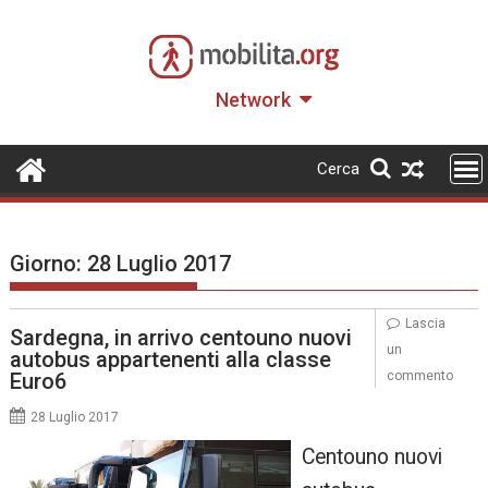
Skip
to
content
Network
Cerca
Giorno:
28 Luglio 2017
Lascia
Sardegna, in arrivo centouno nuovi
un
autobus appartenenti alla classe
Euro6
commento
28 Luglio 2017
Centouno nuovi