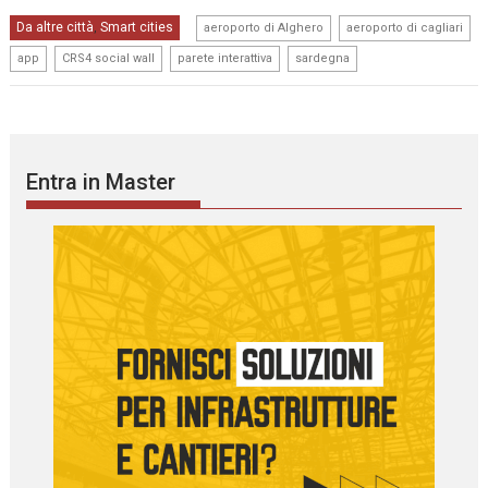
,
,
Da altre città
Smart cities
,
aeroporto di Alghero
aeroporto di cagliari
,
,
,
app
CRS4 social wall
parete interattiva
sardegna
Entra in Master