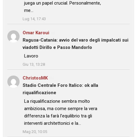
juega un papel crucial. Personalmente,
me…
”
Lug 14, 17:43
Omar Karoui
su
Ragusa-Catania: avvio del varo degli impalcati sui
viadotti Dirillo e Passo Mandorlo
: “
Lavoro
”
Giu 13, 13:28
ChristosMK
su
Stadio Centrale Foro Italico: ok alla
riqualificazione
: “
La riqualificazione sembra molto
ambiziosa, ma come sempre la vera
differenza la farà l’equilibrio tra gli
interventi architettonici e la…
”
Mag 20, 10:05