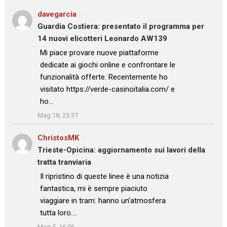
davegarcia
su
Guardia Costiera: presentato il programma per
14 nuovi elicotteri Leonardo AW139
: “
Mi piace provare nuove piattaforme
dedicate ai giochi online e confrontare le
funzionalità offerte. Recentemente ho
visitato https://verde-casinoitalia.com/ e
ho…
”
Mag 18, 23:37
ChristosMK
su
Trieste-Opicina: aggiornamento sui lavori della
tratta tranviaria
: “
Il ripristino di queste linee è una notizia
fantastica, mi è sempre piaciuto
viaggiare in tram: hanno un’atmosfera
tutta loro.…
”
Mag 5, 16:06