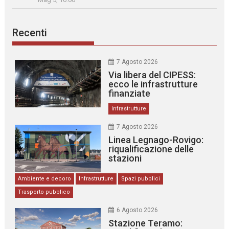
Recenti
7 Agosto 2026
Via libera del CIPESS:
ecco le infrastrutture
finanziate
Infrastrutture
7 Agosto 2026
Linea Legnago-Rovigo:
riqualificazione delle
stazioni
Ambiente e decoro
Infrastrutture
Spazi pubblici
Trasporto pubblico
6 Agosto 2026
Stazione Teramo: