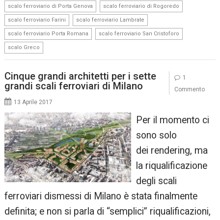
,
,
scalo ferroviario di Porta Genova
scalo ferroviario di Rogoredo
,
,
scalo ferroviario Farini
scalo ferroviario Lambrate
,
,
scalo ferroviario Porta Romana
scalo ferroviario San Cristoforo
scalo Greco
Cinque grandi architetti per i sette
1
grandi scali ferroviari di Milano
Commento
13 Aprile 2017
Per il momento ci
sono solo
dei rendering, ma
la riqualificazione
degli scali
ferroviari dismessi di Milano è stata finalmente
definita; e non si parla di “semplici” riqualificazioni,