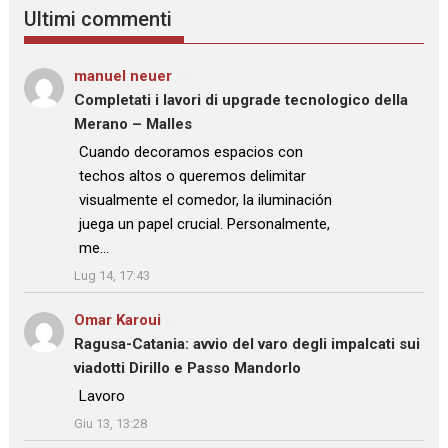
Ultimi commenti
manuel neuer
su
Completati i lavori di upgrade tecnologico della
Merano – Malles
: “
Cuando decoramos espacios con
techos altos o queremos delimitar
visualmente el comedor, la iluminación
juega un papel crucial. Personalmente,
me…
”
Lug 14, 17:43
Omar Karoui
su
Ragusa-Catania: avvio del varo degli impalcati sui
viadotti Dirillo e Passo Mandorlo
: “
Lavoro
”
Giu 13, 13:28