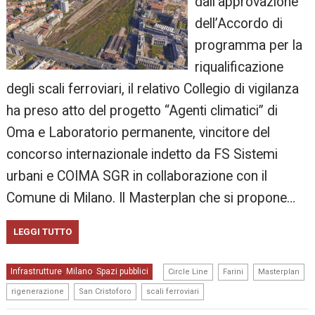
dall’approvazione
dell’Accordo di
programma per la
riqualificazione
degli scali ferroviari, il relativo Collegio di vigilanza
ha preso atto del progetto “Agenti climatici” di
Oma e Laboratorio permanente, vincitore del
concorso internazionale indetto da FS Sistemi
urbani e COIMA SGR in collaborazione con il
Comune di Milano. Il Masterplan che si propone…
LEGGI TUTTO
,
,
,
Infrastrutture
Milano
Spazi pubblici
,
,
Circle Line
Farini
Masterplan
,
,
rigenerazione
San Cristoforo
scali ferroviari