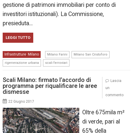
gestione di patrimoni immobiliari per conto di
investitori istituzionali). La Commissione,
presieduta…
LEGGI TUTTO
,
,
Infrastrutture
Milano
,
Milano Farini
Milano San Cristoforo
,
rigenerazione urbana
scali ferroviari
Scali Milano: firmato l’accordo di
Lascia
programma per riqualificare le aree
un
dismesse
commento
22 Giugno 2017
Oltre 675mila m²
di verde, pari al
65% della