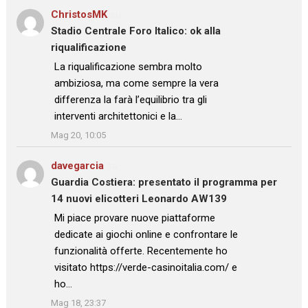
ChristosMK
su
Stadio Centrale Foro Italico: ok alla
riqualificazione
: “
La riqualificazione sembra molto
ambiziosa, ma come sempre la vera
differenza la farà l’equilibrio tra gli
interventi architettonici e la…
”
Mag 20, 10:05
davegarcia
su
Guardia Costiera: presentato il programma per
14 nuovi elicotteri Leonardo AW139
: “
Mi piace provare nuove piattaforme
dedicate ai giochi online e confrontare le
funzionalità offerte. Recentemente ho
visitato https://verde-casinoitalia.com/ e
ho…
”
Mag 18, 23:37