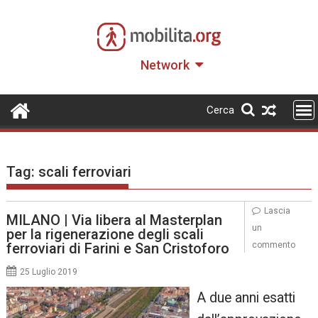
Skip
to
content
Network
Cerca
Tag:
scali ferroviari
Lascia
MILANO | Via libera al Masterplan
un
per la rigenerazione degli scali
ferroviari di Farini e San Cristoforo
commento
25 Luglio 2019
A due anni esatti