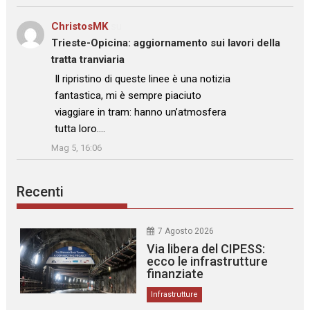
ChristosMK
su
Trieste-Opicina: aggiornamento sui lavori della
tratta tranviaria
: “
Il ripristino di queste linee è una notizia
fantastica, mi è sempre piaciuto
viaggiare in tram: hanno un’atmosfera
tutta loro.…
”
Mag 5, 16:06
Recenti
7 Agosto 2026
Via libera del CIPESS:
ecco le infrastrutture
finanziate
Infrastrutture