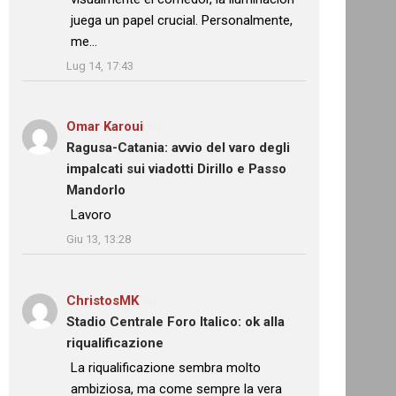
juega un papel crucial. Personalmente,
me…
”
Lug 14, 17:43
Omar Karoui
su
Ragusa-Catania: avvio del varo degli
impalcati sui viadotti Dirillo e Passo
Mandorlo
: “
Lavoro
”
Giu 13, 13:28
ChristosMK
su
Stadio Centrale Foro Italico: ok alla
riqualificazione
: “
La riqualificazione sembra molto
ambiziosa, ma come sempre la vera