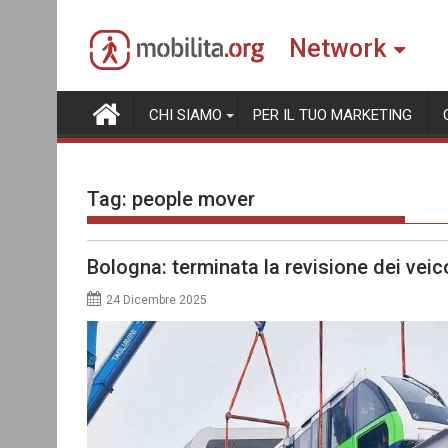
Skip
to
Network
content
CHI SIAMO
PER IL TUO MARKETING
Tag:
people mover
Bologna: terminata la revisione dei veic
24 Dicembre 2025