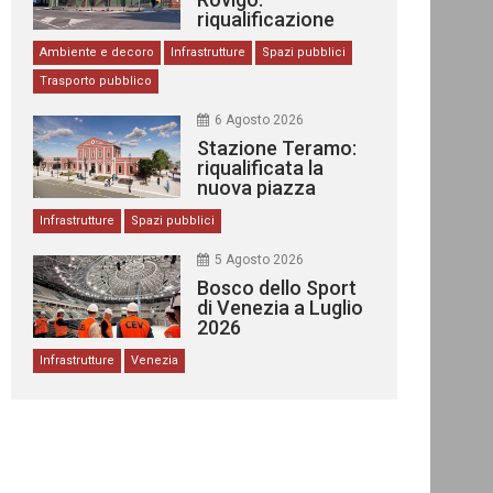
riqualificazione
delle stazioni
Ambiente e decoro
Infrastrutture
Spazi pubblici
Trasporto pubblico
6 Agosto 2026
Stazione Teramo:
riqualificata la
nuova piazza
urbana
Infrastrutture
Spazi pubblici
5 Agosto 2026
Bosco dello Sport
di Venezia a Luglio
2026
Infrastrutture
Venezia