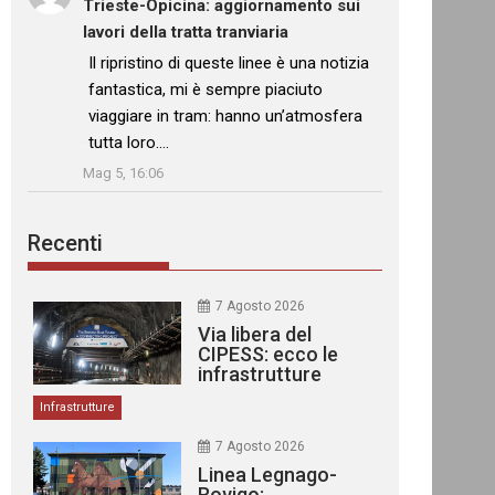
Trieste-Opicina: aggiornamento sui
lavori della tratta tranviaria
: “
Il ripristino di queste linee è una notizia
fantastica, mi è sempre piaciuto
viaggiare in tram: hanno un’atmosfera
tutta loro.…
”
Mag 5, 16:06
Recenti
7 Agosto 2026
Via libera del
CIPESS: ecco le
infrastrutture
finanziate
Infrastrutture
7 Agosto 2026
Linea Legnago-
Rovigo: