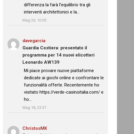
differenza la farà l’equilibrio tra gli
interventi architettonici e la…
”
Mag 20, 10:05
davegarcia
su
Guardia Costiera: presentato il
programma per 14 nuovi elicotteri
Leonardo AW139
: “
Mi piace provare nuove piattaforme
dedicate ai giochi online e confrontare le
funzionalità offerte. Recentemente ho
visitato https://verde-casinoitalia.com/ e
ho…
”
Mag 18, 23:37
ChristosMK
su