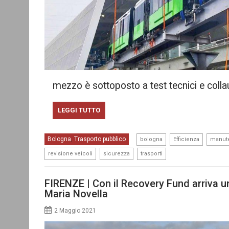
mezzo è sottoposto a test tecnici e colla
LEGGI TUTTO
,
,
Bologna
Trasporto pubblico
,
bologna
Efficienza
manut
,
,
revisione veicoli
sicurezza
trasporti
FIRENZE | Con il Recovery Fund arriva u
Maria Novella
2 Maggio 2021