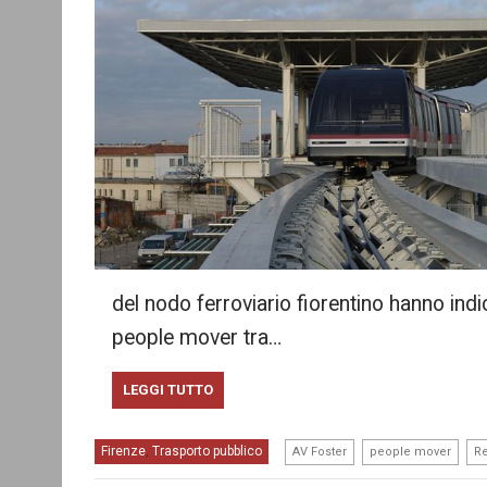
del nodo ferroviario fiorentino hanno indi
people mover tra…
LEGGI TUTTO
,
,
Firenze
Trasporto pubblico
,
AV Foster
people mover
Re