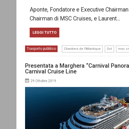
Aponte, Fondatore e Executive Chairman
Chairman di MSC Cruises, e Laurent…
LEGGI TUTTO
,
,
Trasporto pubblico
Chantiers de l'Atlantique
Gnl
msc cr
Presentata a Marghera “Carnival Panora
Carnival Cruise Line
29 Ottobre 2019