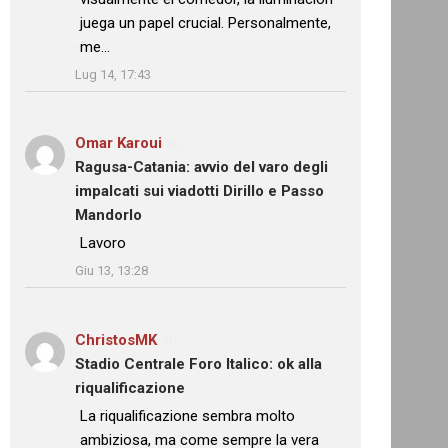
juega un papel crucial. Personalmente,
me…
”
Lug 14, 17:43
Omar Karoui
su
Ragusa-Catania: avvio del varo degli
impalcati sui viadotti Dirillo e Passo
Mandorlo
: “
Lavoro
”
Giu 13, 13:28
ChristosMK
su
Stadio Centrale Foro Italico: ok alla
riqualificazione
: “
La riqualificazione sembra molto
ambiziosa, ma come sempre la vera