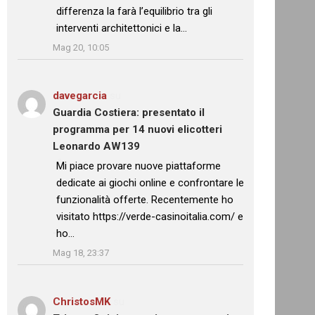
differenza la farà l’equilibrio tra gli
interventi architettonici e la…
”
Mag 20, 10:05
davegarcia
su
Guardia Costiera: presentato il
programma per 14 nuovi elicotteri
Leonardo AW139
: “
Mi piace provare nuove piattaforme
dedicate ai giochi online e confrontare le
funzionalità offerte. Recentemente ho
visitato https://verde-casinoitalia.com/ e
ho…
”
Mag 18, 23:37
ChristosMK
su