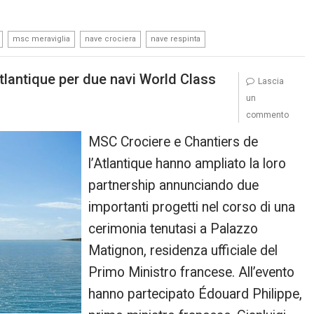
,
,
,
msc meraviglia
nave crociera
nave respinta
lantique per due navi World Class
Lascia
un
commento
MSC Crociere e Chantiers de
l’Atlantique hanno ampliato la loro
partnership annunciando due
importanti progetti nel corso di una
cerimonia tenutasi a Palazzo
Matignon, residenza ufficiale del
Primo Ministro francese. All’evento
hanno partecipato Édouard Philippe,