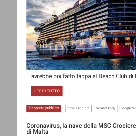
avrebbe poi fatto tappa al Beach Club d
LEGGI TUTTO
,
,
Trasporto pubblico
nave crociera
Scarlet Lady
Virgin V
Coronavirus, la nave della MSC Crociere
di Malta