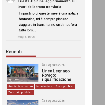
Trieste-Opicina: aggiornamento sui
lavori della tratta tranviaria
: “
Il ripristino di queste linee è una notizia
fantastica, mi è sempre piaciuto
viaggiare in tram: hanno un’atmosfera
tutta loro.…
”
Mag 5, 16:06
Recenti
7 Agosto 2026
Linea Legnago-
Rovigo:
riqualificazione
delle stazioni
Ambiente e decoro
Infrastrutture
Spazi pubblici
Trasporto pubblico
6 Agosto 2026