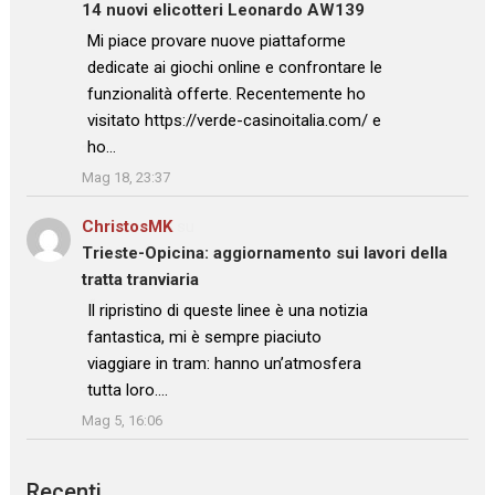
14 nuovi elicotteri Leonardo AW139
: “
Mi piace provare nuove piattaforme
dedicate ai giochi online e confrontare le
funzionalità offerte. Recentemente ho
visitato https://verde-casinoitalia.com/ e
ho…
”
Mag 18, 23:37
ChristosMK
su
Trieste-Opicina: aggiornamento sui lavori della
tratta tranviaria
: “
Il ripristino di queste linee è una notizia
fantastica, mi è sempre piaciuto
viaggiare in tram: hanno un’atmosfera
tutta loro.…
”
Mag 5, 16:06
Recenti