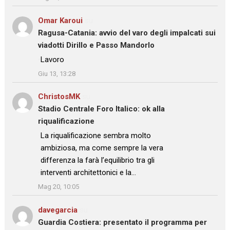
Omar Karoui
su
Ragusa-Catania: avvio del varo degli impalcati sui
viadotti Dirillo e Passo Mandorlo
: “
Lavoro
”
Giu 13, 13:28
ChristosMK
su
Stadio Centrale Foro Italico: ok alla
riqualificazione
: “
La riqualificazione sembra molto
ambiziosa, ma come sempre la vera
differenza la farà l’equilibrio tra gli
interventi architettonici e la…
”
Mag 20, 10:05
davegarcia
su
Guardia Costiera: presentato il programma per