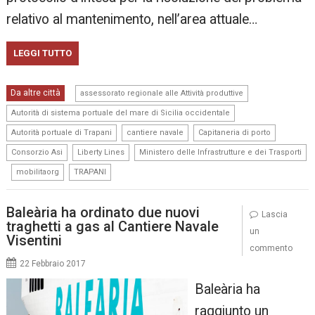
relativo al mantenimento, nell’area attuale…
LEGGI TUTTO
,
Da altre città
assessorato regionale alle Attività produttive
,
Autorità di sistema portuale del mare di Sicilia occidentale
,
,
,
Autorità portuale di Trapani
cantiere navale
Capitaneria di porto
,
,
Consorzio Asi
Liberty Lines
Ministero delle Infrastrutture e dei Trasporti
,
,
mobilitaorg
TRAPANI
Baleària ha ordinato due nuovi
Lascia
traghetti a gas al Cantiere Navale
un
Visentini
commento
22 Febbraio 2017
Baleària ha
raggiunto un