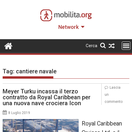
Skip
to
content
Network
Cerca
Tag:
cantiere navale
Lascia
Meyer Turku incassa il terzo
un
contratto da Royal Caribbean per
una nuova nave crociera Icon
commento
8 Luglio 2019
Royal Caribbean