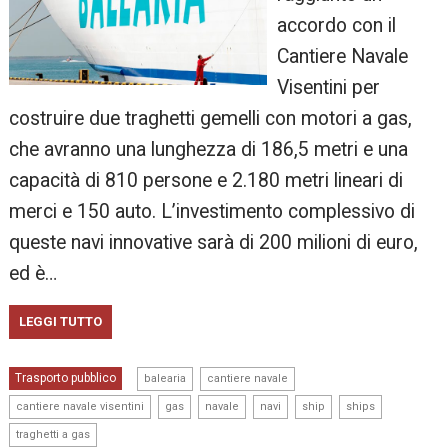
accordo con il
Cantiere Navale
Visentini per
costruire due traghetti gemelli con motori a gas,
che avranno una lunghezza di 186,5 metri e una
capacità di 810 persone e 2.180 metri lineari di
merci e 150 auto. L’investimento complessivo di
queste navi innovative sarà di 200 milioni di euro,
ed è…
LEGGI TUTTO
,
,
Trasporto pubblico
balearia
cantiere navale
,
,
,
,
,
,
cantiere navale visentini
gas
navale
navi
ship
ships
traghetti a gas