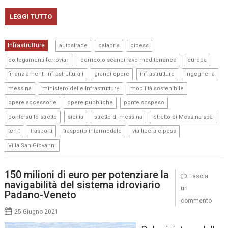
LEGGI TUTTO
,
,
,
Infrastrutture
autostrade
calabria
cipess
,
,
,
collegamenti ferroviari
corridoio scandinavo-mediterraneo
europa
,
,
,
,
finanziamenti infrastrutturali
grandi opere
infrastrutture
ingegneria
,
,
,
messina
ministero delle Infrastrutture
mobilità sostenibile
,
,
,
opere accessorie
opere pubbliche
ponte sospeso
,
,
,
,
ponte sullo stretto
sicilia
stretto di messina
Stretto di Messina spa
,
,
,
,
ten-t
trasporti
trasporto intermodale
via libera cipess
Villa San Giovanni
150 milioni di euro per potenziare la
Lascia
navigabilità del sistema idroviario
un
Padano-Veneto
commento
25 Giugno 2021