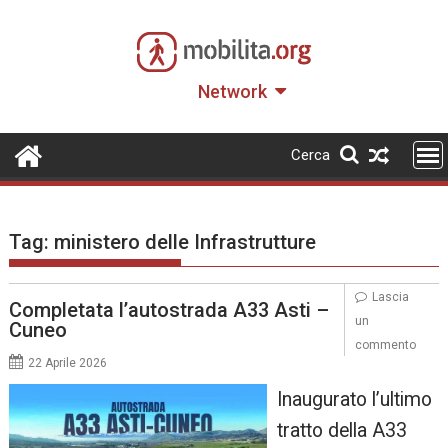
Skip
to
content
Network
Cerca
Tag:
ministero delle Infrastrutture
Lascia
Completata l’autostrada A33 Asti –
un
Cuneo
commento
22 Aprile 2026
Inaugurato l’ultimo
tratto della A33