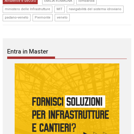
,
,
Ambiente e decoro
EMILIA ROMAGNA
lombardia
,
,
,
ministero delle Infrastrutture
MIT
navigabilità del sistema idroviario
,
,
padano-veneto
Piemonte
veneto
Entra in Master