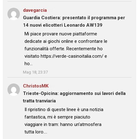
davegarcia
su
Guardia Costiera: presentato il programma per
14 nuovi elicotteri Leonardo AW139
: “
Mi piace provare nuove piattaforme
dedicate ai giochi online e confrontare le
funzionalità offerte. Recentemente ho
visitato https://verde-casinoitalia.com/ e
ho…
”
Mag 18, 23:37
ChristosMK
su
Trieste-Opicina: aggiornamento sui lavori della
tratta tranviaria
: “
Il ripristino di queste linee è una notizia
fantastica, mi è sempre piaciuto
viaggiare in tram: hanno un’atmosfera
tutta loro.…
”