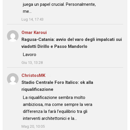
juega un papel crucial. Personalmente,
me…
”
Lug 14, 17:43
Omar Karoui
su
Ragusa-Catania: avvio del varo degli impalcati sui
viadotti Dirillo e Passo Mandorlo
: “
Lavoro
”
Giu 13, 13:28
ChristosMK
su
Stadio Centrale Foro Italico: ok alla
riqualificazione
: “
La riqualificazione sembra molto
ambiziosa, ma come sempre la vera
differenza la farà l’equilibrio tra gli
interventi architettonici e la…
”
Mag 20, 10:05