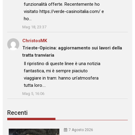
funzionalità offerte. Recentemente ho
visitato https://verde-casinoitalia.com/ e
ho…
”
Mag 18, 23:37
ChristosMK
su
Trieste-Opicina: aggiornamento sui lavori della
tratta tranviaria
: “
Il ripristino di queste linee è una notizia
fantastica, mi è sempre piaciuto
viaggiare in tram: hanno un’atmosfera
tutta loro.…
”
Mag 5, 16:06
Recenti
7 Agosto 2026