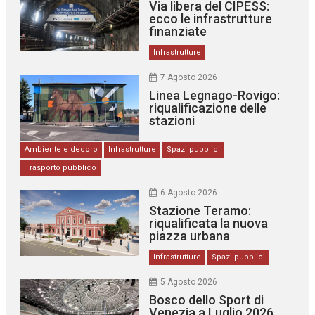
Via libera del CIPESS:
ecco le infrastrutture
finanziate
Infrastrutture
7 Agosto 2026
Linea Legnago-Rovigo:
riqualificazione delle
stazioni
Ambiente e decoro
Infrastrutture
Spazi pubblici
Trasporto pubblico
6 Agosto 2026
Stazione Teramo:
riqualificata la nuova
piazza urbana
Infrastrutture
Spazi pubblici
5 Agosto 2026
Bosco dello Sport di
Venezia a Luglio 2026