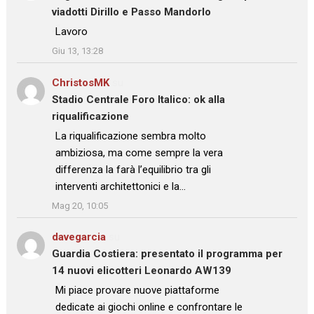
viadotti Dirillo e Passo Mandorlo
: “
Lavoro
”
Giu 13, 13:28
ChristosMK
su
Stadio Centrale Foro Italico: ok alla
riqualificazione
: “
La riqualificazione sembra molto
ambiziosa, ma come sempre la vera
differenza la farà l’equilibrio tra gli
interventi architettonici e la…
”
Mag 20, 10:05
davegarcia
su
Guardia Costiera: presentato il programma per
14 nuovi elicotteri Leonardo AW139
: “
Mi piace provare nuove piattaforme
dedicate ai giochi online e confrontare le