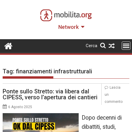
Skip
to
content
Network
Cerca
Tag:
finanziamenti infrastrutturali
Lascia
Ponte sullo Stretto: via libera dal
un
CIPESS, verso l’apertura dei cantieri
commento
6 Agosto 2025
Dopo decenni di
dibattiti, studi,