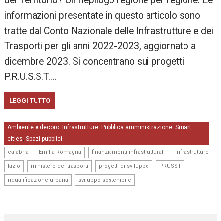
del Territorio? Un riepilogo regione per regione. Le
informazioni presentate in questo articolo sono
tratte dal Conto Nazionale delle Infrastrutture e dei
Trasporti per gli anni 2022-2023, aggiornato a
dicembre 2023. Si concentrano sui progetti
P.R.U.S.S.T.…
LEGGI TUTTO
Ambiente e decoro
Infrastrutture
Pubblica amministrazione
Smart
,
,
,
cities
Spazi pubblici
,
,
,
,
,
calabria
Emilia-Romagna
finanziamenti infrastrutturali
infrastrutture
,
,
,
,
lazio
ministero dei trasporti
progetti di sviluppo
PRUSST
,
riqualificazione urbana
sviluppo sostenibile