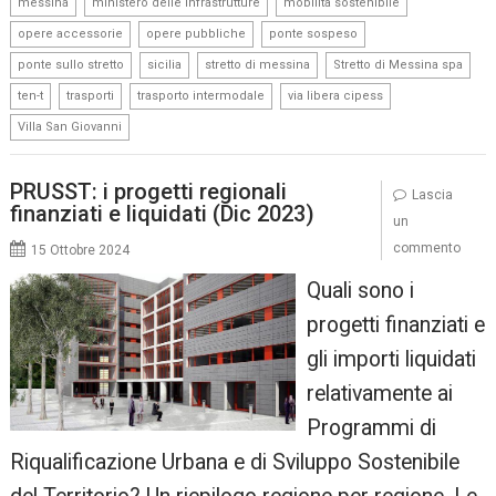
,
,
,
messina
ministero delle Infrastrutture
mobilità sostenibile
,
,
,
opere accessorie
opere pubbliche
ponte sospeso
,
,
,
,
ponte sullo stretto
sicilia
stretto di messina
Stretto di Messina spa
,
,
,
,
ten-t
trasporti
trasporto intermodale
via libera cipess
Villa San Giovanni
PRUSST: i progetti regionali
Lascia
finanziati e liquidati (Dic 2023)
un
commento
15 Ottobre 2024
Quali sono i
progetti finanziati e
gli importi liquidati
relativamente ai
Programmi di
Riqualificazione Urbana e di Sviluppo Sostenibile