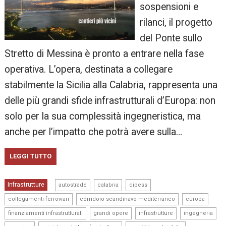
sospensioni e
rilanci, il progetto
del Ponte sullo
Stretto di Messina è pronto a entrare nella fase
operativa. L’opera, destinata a collegare
stabilmente la Sicilia alla Calabria, rappresenta una
delle più grandi sfide infrastrutturali d’Europa: non
solo per la sua complessità ingegneristica, ma
anche per l’impatto che potrà avere sulla…
LEGGI TUTTO
,
,
,
Infrastrutture
autostrade
calabria
cipess
,
,
,
collegamenti ferroviari
corridoio scandinavo-mediterraneo
europa
,
,
,
,
finanziamenti infrastrutturali
grandi opere
infrastrutture
ingegneria