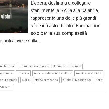
L’opera, destinata a collegare
stabilmente la Sicilia alla Calabria,
rappresenta una delle più grandi
sfide infrastrutturali d’Europa: non
solo per la sua complessità
e potrà avere sulla…
,
,
,
ti ferroviari
corridoio scandinavo-mediterraneo
europa
,
,
,
,
ngegneria
messina
ministero delle Infrastrutture
mobilità sostenibile
,
,
,
,
,
 sullo stretto
sicilia
stretto di messina
Stretto di Messina spa
ten-t
 Giovanni