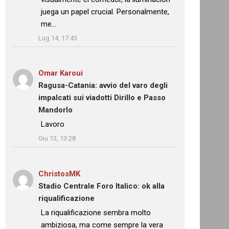
juega un papel crucial. Personalmente,
me…
”
Lug 14, 17:43
Omar Karoui
su
Ragusa-Catania: avvio del varo degli
impalcati sui viadotti Dirillo e Passo
Mandorlo
: “
Lavoro
”
Giu 13, 13:28
ChristosMK
su
Stadio Centrale Foro Italico: ok alla
riqualificazione
: “
La riqualificazione sembra molto
ambiziosa, ma come sempre la vera