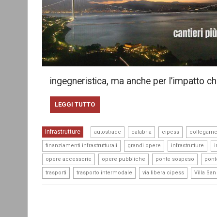
ingegneristica, ma anche per l’impatto ch
LEGGI TUTTO
,
,
,
Infrastrutture
autostrade
calabria
cipess
collegamen
,
,
,
finanziamenti infrastrutturali
grandi opere
infrastrutture
i
,
,
,
opere accessorie
opere pubbliche
ponte sospeso
ponte
,
,
,
trasporti
trasporto intermodale
via libera cipess
Villa San