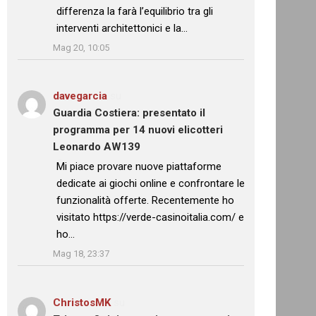
differenza la farà l’equilibrio tra gli
interventi architettonici e la…
”
Mag 20, 10:05
davegarcia
su
Guardia Costiera: presentato il
programma per 14 nuovi elicotteri
Leonardo AW139
: “
Mi piace provare nuove piattaforme
dedicate ai giochi online e confrontare le
funzionalità offerte. Recentemente ho
visitato https://verde-casinoitalia.com/ e
ho…
”
Mag 18, 23:37
ChristosMK
su