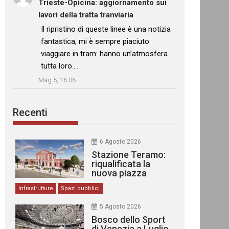
Trieste-Opicina: aggiornamento sui
lavori della tratta tranviaria
: “
Il ripristino di queste linee è una notizia
fantastica, mi è sempre piaciuto
viaggiare in tram: hanno un’atmosfera
tutta loro.…
”
Mag 5, 16:06
Recenti
6 Agosto 2026
Stazione Teramo:
riqualificata la
nuova piazza
urbana
Infrastrutture
Spazi pubblici
5 Agosto 2026
Bosco dello Sport
di Venezia a Luglio