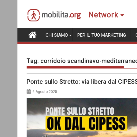
Skip
to
Network
content
CHI SIAMO
PER IL TUO MARKETING
Tag:
corridoio scandinavo-mediterrane
Ponte sullo Stretto: via libera dal CIPESS
6 Agosto 2025