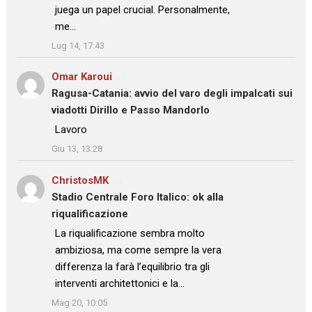
juega un papel crucial. Personalmente,
me…
”
Lug 14, 17:43
Omar Karoui
su
Ragusa-Catania: avvio del varo degli impalcati sui
viadotti Dirillo e Passo Mandorlo
: “
Lavoro
”
Giu 13, 13:28
ChristosMK
su
Stadio Centrale Foro Italico: ok alla
riqualificazione
: “
La riqualificazione sembra molto
ambiziosa, ma come sempre la vera
differenza la farà l’equilibrio tra gli
interventi architettonici e la…
”
Mag 20, 10:05