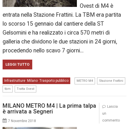
Ovest di M4 è
entrata nella Stazione Frattini. La TBM era partita
lo scorso 15 gennaio dal cantiere della ST
Gelsomini e ha realizzato i circa 570 metri di
galleria che dividono le due stazioni in 24 giorni,
procedendo nello scavo 7 giorni…
LEGGI TUTTO
,
,
Infrastrutture
Milano
Trasporto pubblico
,
,
METRO M4
Stazione Frattini
,
tbm
Tratta Ovest
MILANO METRO M4 | La prima talpa
Lascia
è arrivata a Segneri
un
commento
7 Novembre 2018