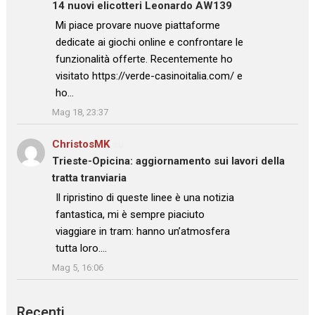
14 nuovi elicotteri Leonardo AW139
: “
Mi piace provare nuove piattaforme
dedicate ai giochi online e confrontare le
funzionalità offerte. Recentemente ho
visitato https://verde-casinoitalia.com/ e
ho…
”
Mag 18, 23:37
ChristosMK
su
Trieste-Opicina: aggiornamento sui lavori della
tratta tranviaria
: “
Il ripristino di queste linee è una notizia
fantastica, mi è sempre piaciuto
viaggiare in tram: hanno un’atmosfera
tutta loro.…
”
Mag 5, 16:06
Recenti