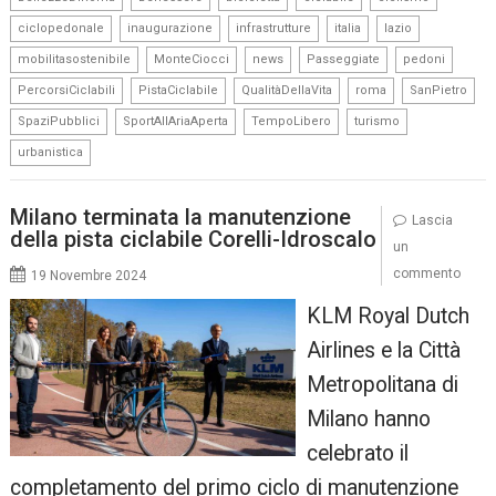
,
,
,
,
,
ciclopedonale
inaugurazione
infrastrutture
italia
lazio
,
,
,
,
,
mobilitasostenibile
MonteCiocci
news
Passeggiate
pedoni
,
,
,
,
,
PercorsiCiclabili
PistaCiclabile
QualitàDellaVita
roma
SanPietro
,
,
,
,
SpaziPubblici
SportAllAriaAperta
TempoLibero
turismo
urbanistica
Milano terminata la manutenzione
Lascia
della pista ciclabile Corelli-Idroscalo
un
commento
19 Novembre 2024
KLM Royal Dutch
Airlines e la Città
Metropolitana di
Milano hanno
celebrato il
completamento del primo ciclo di manutenzione