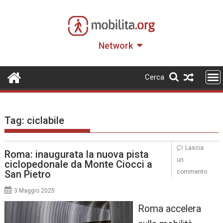
Skip
to
content
Network
Cerca
Tag:
ciclabile
Lascia
Roma: inaugurata la nuova pista
un
ciclopedonale da Monte Ciocci a
San Pietro
commento
3 Maggio 2025
Roma accelera