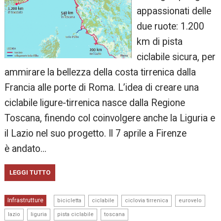
appassionati delle
due ruote: 1.200
km di pista
ciclabile sicura, per
ammirare la bellezza della costa tirrenica dalla
Francia alle porte di Roma. L’idea di creare una
ciclabile ligure-tirrenica nasce dalla Regione
Toscana, finendo col coinvolgere anche la Liguria e
il Lazio nel suo progetto. Il 7 aprile a Firenze
è andato…
LEGGI TUTTO
,
,
,
,
Infrastrutture
bicicletta
ciclabile
ciclovia tirrenica
eurovelo
,
,
,
lazio
liguria
pista ciclabile
toscana