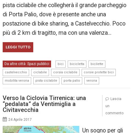
pista ciclabile che collegherà il grande parcheggio
di Porta Palio, dove è presente anche una
postazione di bike sharing, a Castelvecchio. Poco
più di 2 km di tragitto, ma con una valenza…
LEGGI TUTTO
,
,
,
Da altre città
Spazi pubblici
,
bici
bicicletta
bicilette
,
,
,
,
castelvecchio
ciclabile
corsia ciclabile
corsie protette bici
,
,
,
mobilita verona
pista ciclabile
porta palio
verona
Verso la Ciclovia Tirrenica: una
Lascia
“pedalata” da Ventimiglia a
un
Civitavecchia
commento
24 Aprile 2017
Un sogno per gli