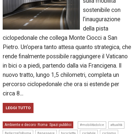
sulla mobilità
sostenibile con
l’inaugurazione
della pista
ciclopedonale che collega Monte Ciocci a San
Pietro. Un’opera tanto attesa quanto strategica, che
rende finalmente possibile raggiungere il Vaticano
in bici o a piedi, partendo dalla via Francigena. Il
nuovo tratto, lungo 1,5 chilometri, completa un
percorso ciclopedonale che ora si estende per
circa 8…
LEGGI TUTTO
,
,
Ambiente e decoro
Roma
Spazi pubblici
,
,
#mobilitàdolce
attualità
,
,
,
,
,
BellezzeDiRoma
Benessere
bicicletta
ciclabile
ciclismo