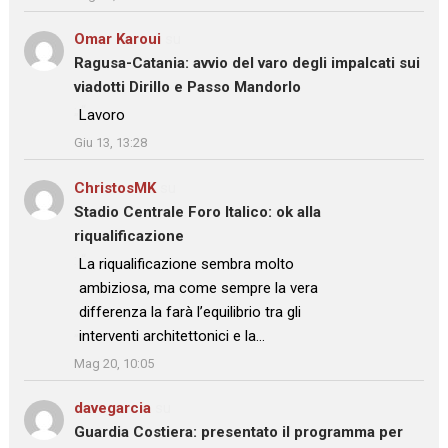
Omar Karoui
su
Ragusa-Catania: avvio del varo degli impalcati sui
viadotti Dirillo e Passo Mandorlo
: “
Lavoro
”
Giu 13, 13:28
ChristosMK
su
Stadio Centrale Foro Italico: ok alla
riqualificazione
: “
La riqualificazione sembra molto
ambiziosa, ma come sempre la vera
differenza la farà l’equilibrio tra gli
interventi architettonici e la…
”
Mag 20, 10:05
davegarcia
su
Guardia Costiera: presentato il programma per